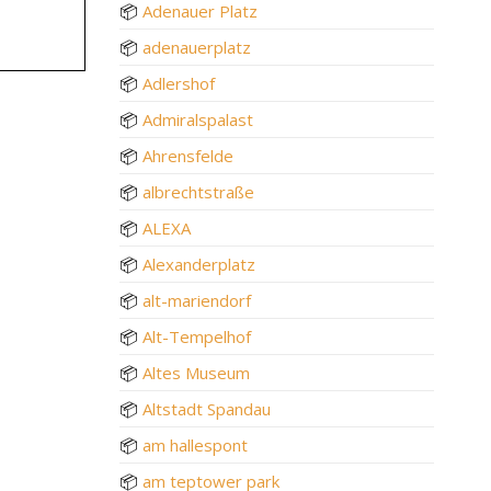
📦
Adenauer Platz
📦
adenauerplatz
📦
Adlershof
📦
Admiralspalast
📦
Ahrensfelde
📦
albrechtstraße
📦
ALEXA
📦
Alexanderplatz
📦
alt-mariendorf
📦
Alt-Tempelhof
📦
Altes Museum
📦
Altstadt Spandau
📦
am hallespont
📦
am teptower park