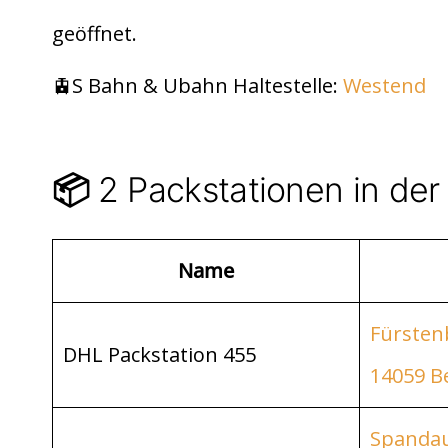
di
s
n
geöffnet.
t
A
p
🚊S Bahn & Ubahn Haltestelle:
Westend
p
2 Packstationen in de
📦
Name
Fürsten
DHL Packstation 455
14059 Be
Spandau