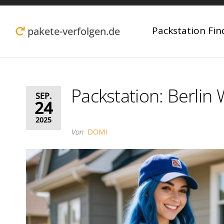
Zum
Inhalt
Packstation Fin
pakete-verfolgen.de
springen
Packstation: Berlin
SEP.
24
2025
Von
DOMI