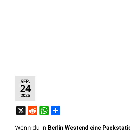
SEP.
24
2025
X
R
W
T
e
h
ei
d
at
le
Wenn du in
Berlin Westend eine Packstati