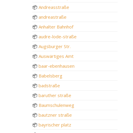
📦
Andreasstraße
📦
andreastraße
📦
Anhalter Bahnhof
📦
audre-lode-straße
📦
Augsburger Str.
📦
Auswärtiges Amt
📦
baar-ebenhausen
📦
Babelsberg
📦
badstraße
📦
baruther straße
📦
Baumschulenweg
📦
bautzner straße
📦
bayrischer platz