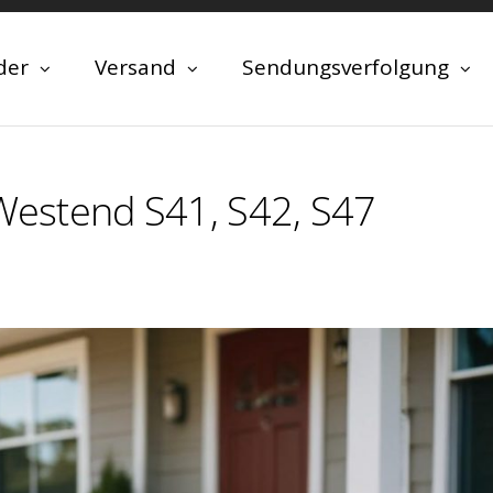
der
Versand
Sendungsverfolgung
 Westend S41, S42, S47