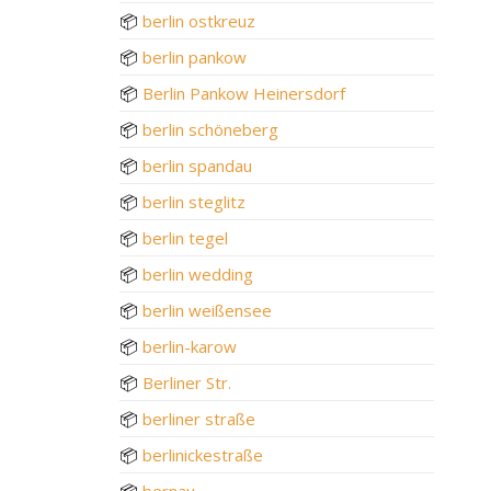
📦
berlin ostkreuz
📦
berlin pankow
📦
Berlin Pankow Heinersdorf
📦
berlin schöneberg
📦
berlin spandau
📦
berlin steglitz
📦
berlin tegel
📦
berlin wedding
📦
berlin weißensee
📦
berlin-karow
📦
Berliner Str.
📦
berliner straße
📦
berlinickestraße