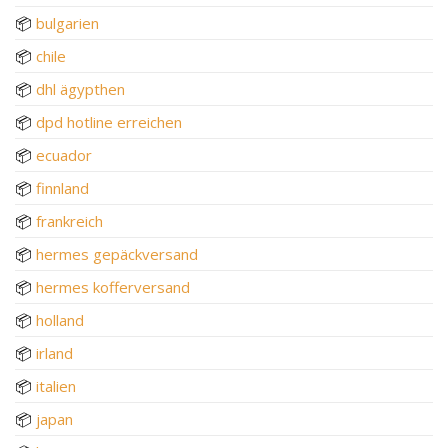
📦
bulgarien
📦
chile
📦
dhl ägypthen
📦
dpd hotline erreichen
📦
ecuador
📦
finnland
📦
frankreich
📦
hermes gepäckversand
📦
hermes kofferversand
📦
holland
📦
irland
📦
italien
📦
japan