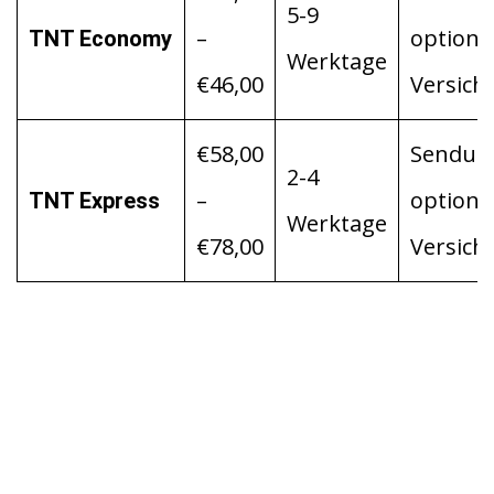
5-9
–
optiona
TNT Economy
Werktage
€46,00
Versich
€58,00
Sendung
2-4
–
optiona
TNT Express
Werktage
€78,00
Versich