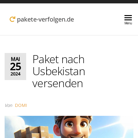
Zum
Inhalt
pakete-verfolgen.de
Menü
springen
Paket nach
MAI
25
Usbekistan
2024
versenden
Von
DOMI