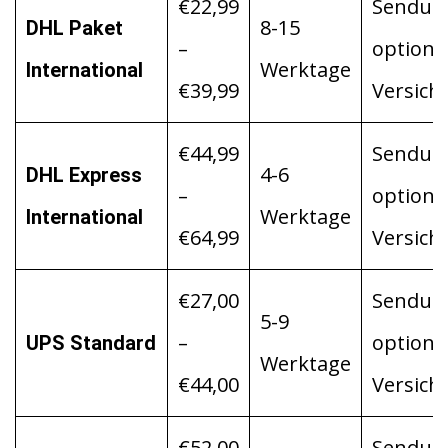
€22,99
Sendung
8-15
DHL Paket
–
optiona
Werktage
International
€39,99
Versich
€44,99
Sendung
4-6
DHL Express
–
optiona
Werktage
International
€64,99
Versich
€27,00
Sendung
5-9
–
optiona
UPS Standard
Werktage
€44,00
Versich
€52,00
Sendung