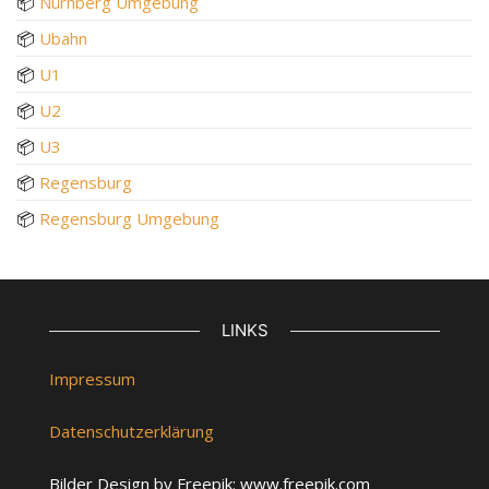
📦
Nürnberg Umgebung
📦
Ubahn
📦
U1
📦
U2
📦
U3
📦
Regensburg
📦
Regensburg Umgebung
LINKS
Impressum
Datenschutzerklärung
Bilder Design by Freepik: www.freepik.com