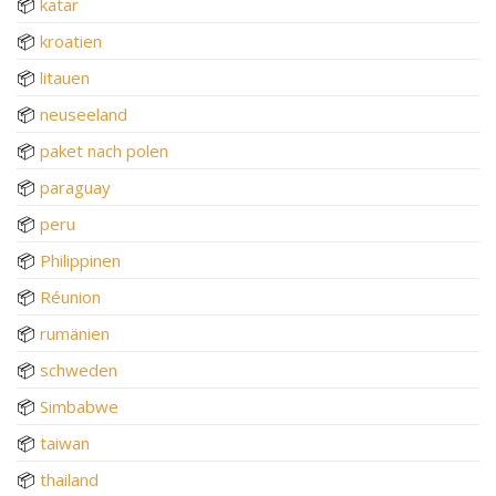
📦
katar
📦
kroatien
📦
litauen
📦
neuseeland
📦
paket nach polen
📦
paraguay
📦
peru
📦
Philippinen
📦
Réunion
📦
rumänien
📦
schweden
📦
Simbabwe
📦
taiwan
📦
thailand