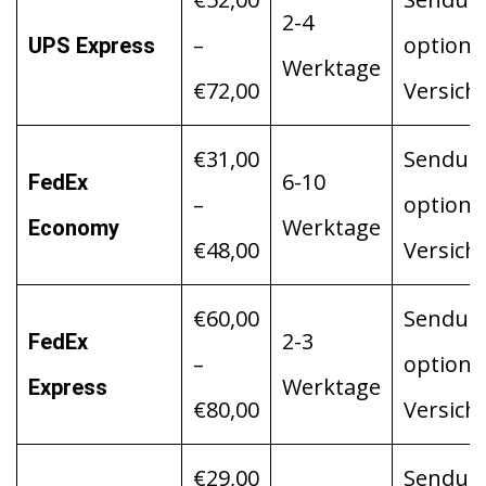
2-4
–
optiona
UPS Express
Werktage
€72,00
Versich
€31,00
Sendung
6-10
FedEx
–
optiona
Werktage
Economy
€48,00
Versich
€60,00
Sendung
2-3
FedEx
–
optiona
Werktage
Express
€80,00
Versich
€29,00
Sendung