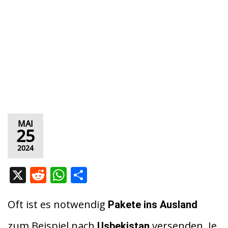
MAI
25
2024
X
R
W
T
e
h
ei
d
at
le
Oft ist es notwendig
Pakete ins Ausland
di
s
n
zum Beispiel nach
versenden. Je
Usbekistan