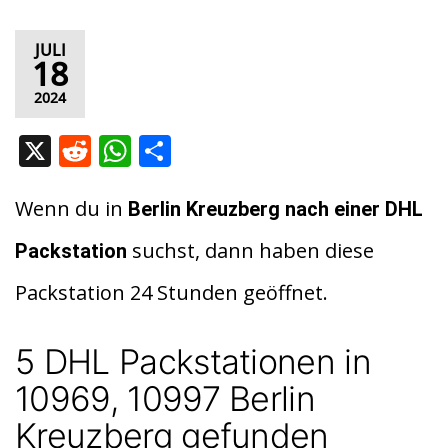
JULI
18
2024
X
R
W
T
e
h
ei
d
at
le
Wenn du in
Berlin Kreuzberg nach einer DHL
di
s
n
suchst, dann haben diese
Packstation
t
A
Packstation 24 Stunden geöffnet.
p
p
5 DHL Packstationen in
10969, 10997 Berlin
Kreuzberg gefunden