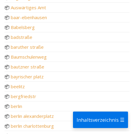
📦
Auswärtiges Amt
📦
baar-ebenhausen
📦
Babelsberg
📦
badstraße
📦
baruther straße
📦
Baumschulenweg
📦
bautzner straße
📦
bayrischer platz
📦
beelitz
📦
bergfriedstr
📦
berlin
📦
berlin alexanderplatz
Inhaltsverzeichnis ☰
📦
berlin charlottenburg