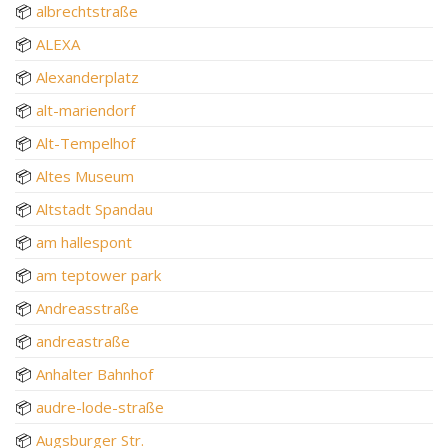
📦
albrechtstraße
📦
ALEXA
📦
Alexanderplatz
📦
alt-mariendorf
📦
Alt-Tempelhof
📦
Altes Museum
📦
Altstadt Spandau
📦
am hallespont
📦
am teptower park
📦
Andreasstraße
📦
andreastraße
📦
Anhalter Bahnhof
📦
audre-lode-straße
📦
Augsburger Str.