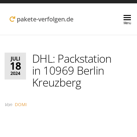
Zum
Inhalt
pakete-verfolgen.de
Menü
springen
DHL: Packstation
JULI
18
in 10969 Berlin
2024
Kreuzberg
Von
DOMI