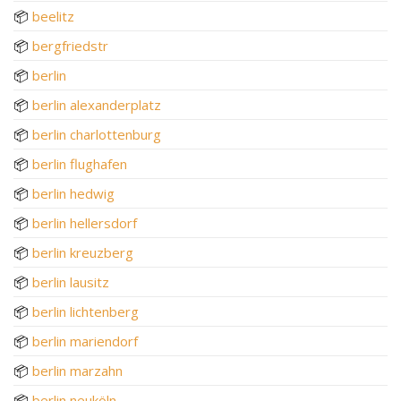
📦
beelitz
📦
bergfriedstr
📦
berlin
📦
berlin alexanderplatz
📦
berlin charlottenburg
📦
berlin flughafen
📦
berlin hedwig
📦
berlin hellersdorf
📦
berlin kreuzberg
📦
berlin lausitz
📦
berlin lichtenberg
📦
berlin mariendorf
📦
berlin marzahn
📦
berlin neuköln