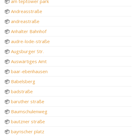
📦
am teptower park
📦
Andreasstraße
📦
andreastraße
📦
Anhalter Bahnhof
📦
audre-lode-straße
📦
Augsburger Str.
📦
Auswärtiges Amt
📦
baar-ebenhausen
📦
Babelsberg
📦
badstraße
📦
baruther straße
📦
Baumschulenweg
📦
bautzner straße
📦
bayrischer platz