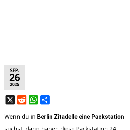
SEP.
26
2025
X
R
W
T
e
h
ei
d
at
le
Wenn du in
Berlin Zitadelle eine Packstation
di
s
n
suchst, dann haben diese Packstation 24