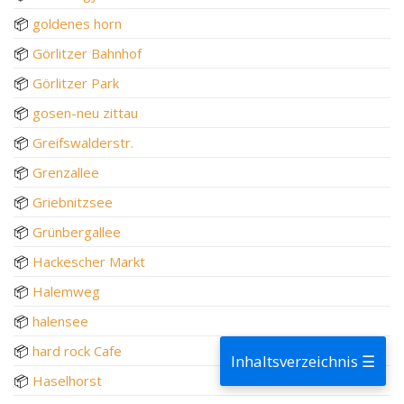
📦
goldenes horn
📦
Görlitzer Bahnhof
📦
Görlitzer Park
📦
gosen-neu zittau
📦
Greifswalderstr.
📦
Grenzallee
📦
Griebnitzsee
📦
Grünbergallee
📦
Hackescher Markt
📦
Halemweg
📦
halensee
📦
hard rock Cafe
Inhaltsverzeichnis ☰
📦
Haselhorst