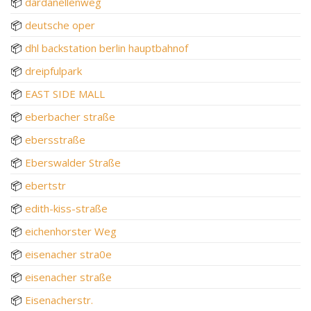
📦
dardanellenweg
📦
deutsche oper
📦
dhl backstation berlin hauptbahnof
📦
dreipfulpark
📦
EAST SIDE MALL
📦
eberbacher straße
📦
ebersstraße
📦
Eberswalder Straße
📦
ebertstr
📦
edith-kiss-straße
📦
eichenhorster Weg
📦
eisenacher stra0e
📦
eisenacher straße
📦
Eisenacherstr.