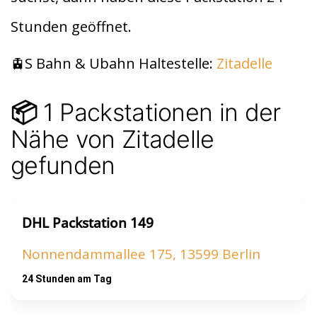
t
A
Stunden geöffnet.
p
p
🚊S Bahn & Ubahn Haltestelle:
Zitadelle
1 Packstationen in der
📦
Nähe von Zitadelle
gefunden
DHL Packstation 149
Nonnendammallee 175, 13599 Berlin
24 Stunden am Tag