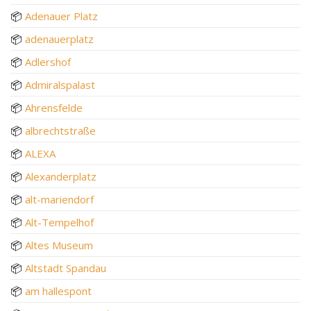
📦
Adenauer Platz
📦
adenauerplatz
📦
Adlershof
📦
Admiralspalast
📦
Ahrensfelde
📦
albrechtstraße
📦
ALEXA
📦
Alexanderplatz
📦
alt-mariendorf
📦
Alt-Tempelhof
📦
Altes Museum
📦
Altstadt Spandau
📦
am hallespont