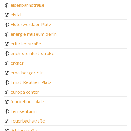
📦
eisenbahnstraße
📦
elstal
📦
Elsterwerdaer Platz
📦
energie museum berlin
📦
erfurter straße
📦
erich-steinfurt-straße
📦
erkner
📦
erna-berger-str
📦
Ernst-Reuther-Platz
📦
europa center
📦
fehrbelliner platz
📦
Fernsehturm
📦
Feuerbachstraße
📦
fichterstraße