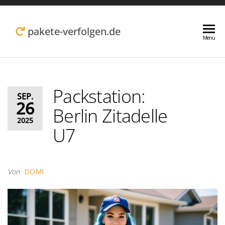
Zum
Inhalt
pakete-verfolgen.de
Menü
springen
Packstation:
SEP.
26
Berlin Zitadelle
2025
U7
Von
DOMI