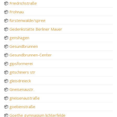
📦
Friedrichstraße
📦
Frohnau
📦
fürstenwalde/spree
📦
Gedenkstätte Berliner Mauer
📦
genshagen
📦
Gesundbrunnen
📦
Gesundbrunnen-Center
📦
gipsformerei
📦
gitschiners str
📦
gleisdreieck
📦
Gneisenaustr.
📦
gneisenaustraße
📦
goebenstraße
📦
Goethe gymnasium lichterfelde