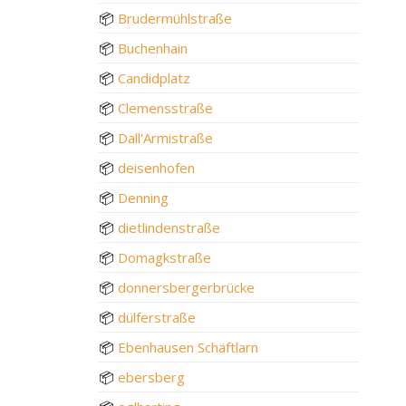
📦
Brudermühlstraße
📦
Buchenhain
📦
Candidplatz
📦
Clemensstraße
📦
Dall'Armistraße
📦
deisenhofen
📦
Denning
📦
dietlindenstraße
📦
Domagkstraße
📦
donnersbergerbrücke
📦
dülferstraße
📦
Ebenhausen Schäftlarn
📦
ebersberg