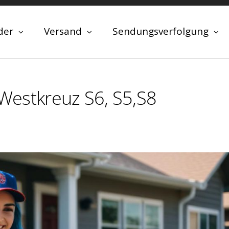
der
Versand
Sendungsverfolgung
n Westkreuz S6, S5,S8