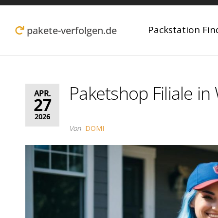
Zum
Inhalt
Packstation Fin
pakete-verfolgen.de
springen
Paketshop Filiale i
APR.
27
2026
Von
DOMI