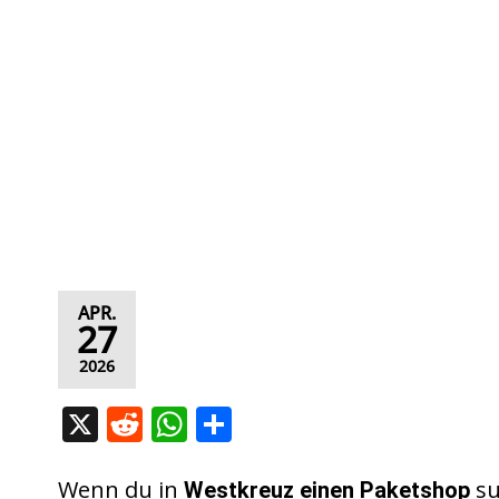
APR.
27
2026
X
R
W
T
e
h
ei
d
at
le
Wenn du in
su
Westkreuz
einen Paketshop