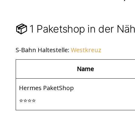
di
s
n
t
A
p
1 Paketshop in der Nä
📦
p
S-Bahn Haltestelle:
Westkreuz
Name
Hermes PaketShop
⭐⭐⭐⭐