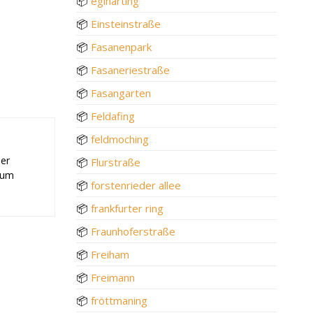
📦
eglharting
📦
Einsteinstraße
📦
Fasanenpark
📦
Fasaneriestraße
📦
Fasangarten
📦
Feldafing
📦
feldmoching
der
📦
Flurstraße
 zum
📦
forstenrieder allee
📦
frankfurter ring
📦
Fraunhoferstraße
📦
Freiham
📦
Freimann
📦
fröttmaning