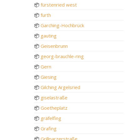
📦
fürstenried west
📦
furth
📦
Garching-Hochbrück
📦
gauting
📦
Geisenbrunn
📦
georg-brauchle-ring
📦
Gern
📦
Giesing
📦
Gilching Argelsried
📦
giselastraße
📦
Goetheplatz
📦
gräfelfing
📦
Grafing
📦
Grillparzerstraße