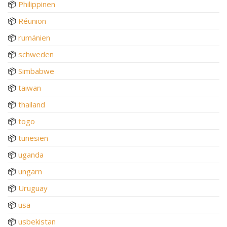
📦
Philippinen
📦
Réunion
📦
rumänien
📦
schweden
📦
Simbabwe
📦
taiwan
📦
thailand
📦
togo
📦
tunesien
📦
uganda
📦
ungarn
📦
Uruguay
📦
usa
📦
usbekistan