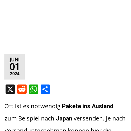
JUNI
01
2024
X
R
W
T
e
h
ei
d
at
le
Oft ist es notwendig
Pakete ins Ausland
di
s
n
zum Beispiel nach
versenden. Je nach
Japan
t
A
Versandunternehmen können hier die