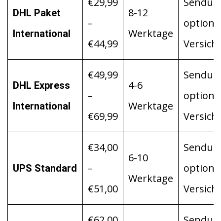
€29,99
Sendung
8-12
DHL Paket
–
optiona
Werktage
International
€44,99
Versich
€49,99
Sendung
4-6
DHL Express
–
optiona
Werktage
International
€69,99
Versich
€34,00
Sendung
6-10
–
optiona
UPS Standard
Werktage
€51,00
Versich
€62,00
Sendung