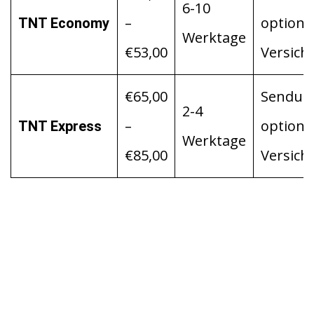
6-10
–
optiona
TNT Economy
Werktage
€53,00
Versich
€65,00
Sendung
2-4
–
optiona
TNT Express
Werktage
€85,00
Versich