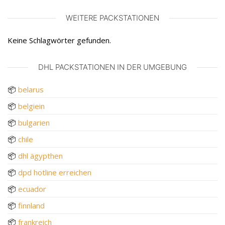
WEITERE PACKSTATIONEN
Keine Schlagwörter gefunden.
DHL PACKSTATIONEN IN DER UMGEBUNG
📦
belarus
📦
belgiein
📦
bulgarien
📦
chile
📦
dhl ägypthen
📦
dpd hotline erreichen
📦
ecuador
📦
finnland
📦
frankreich