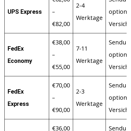
2-4
–
optiona
UPS Express
Werktage
€82,00
Versich
€38,00
Sendung
7-11
FedEx
–
optiona
Werktage
Economy
€55,00
Versich
€70,00
Sendung
2-3
FedEx
–
optiona
Werktage
Express
€90,00
Versich
€36,00
Sendung