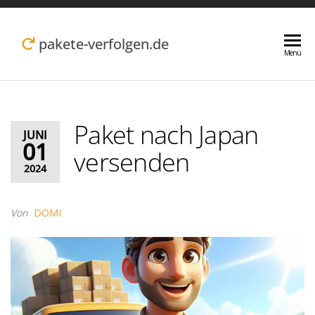
Zum
Inhalt
pakete-verfolgen.de
Menü
springen
Paket nach Japan
JUNI
01
versenden
2024
Von
DOMI