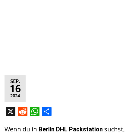
SEP.
16
2024
X
R
W
T
e
h
ei
d
at
le
Wenn du in
suchst,
Berlin DHL Packstation