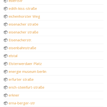
📦
ebertstr
📦
edith-kiss-straße
📦
eichenhorster Weg
📦
eisenacher stra0e
📦
eisenacher straße
📦
Eisenacherstr.
📦
eisenbahnstraße
📦
elstal
📦
Elsterwerdaer Platz
📦
energie museum berlin
📦
erfurter straße
📦
erich-steinfurt-straße
📦
erkner
📦
erna-berger-str