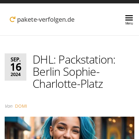
Zum
Inhalt
pakete-verfolgen.de
Menü
springen
DHL: Packstation:
SEP.
16
Berlin Sophie-
2024
Charlotte-Platz
Von
DOMI