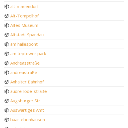
📦
alt-mariendorf
📦
Alt-Tempelhof
📦
Altes Museum
📦
Altstadt Spandau
📦
am hallespont
📦
am teptower park
📦
Andreasstraße
📦
andreastraße
📦
Anhalter Bahnhof
📦
audre-lode-straße
📦
Augsburger Str.
📦
Auswärtiges Amt
📦
baar-ebenhausen