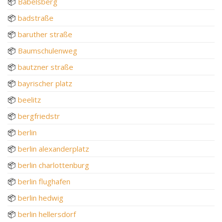
📦
Babelsberg
📦
badstraße
📦
baruther straße
📦
Baumschulenweg
📦
bautzner straße
📦
bayrischer platz
📦
beelitz
📦
bergfriedstr
📦
berlin
📦
berlin alexanderplatz
📦
berlin charlottenburg
📦
berlin flughafen
📦
berlin hedwig
📦
berlin hellersdorf