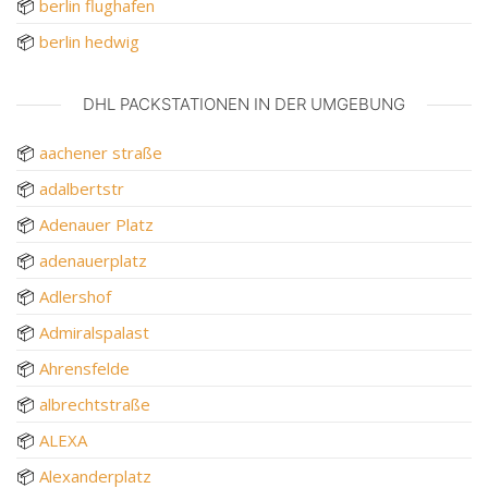
📦
berlin flughafen
📦
berlin hedwig
DHL PACKSTATIONEN IN DER UMGEBUNG
📦
aachener straße
📦
adalbertstr
📦
Adenauer Platz
📦
adenauerplatz
📦
Adlershof
📦
Admiralspalast
📦
Ahrensfelde
📦
albrechtstraße
📦
ALEXA
📦
Alexanderplatz