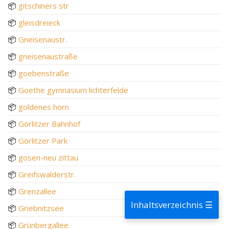
📦
gitschiners str
📦
gleisdreieck
📦
Gneisenaustr.
📦
gneisenaustraße
📦
goebenstraße
📦
Goethe gymnasium lichterfelde
📦
goldenes horn
📦
Görlitzer Bahnhof
📦
Görlitzer Park
📦
gosen-neu zittau
📦
Greifswalderstr.
📦
Grenzallee
Inhaltsverzeichnis ☰
📦
Griebnitzsee
📦
Grünbergallee