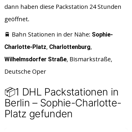
di
s
n
dann haben diese Packstation 24 Stunden
t
A
geöffnet.
p
p
🚆 Bahn Stationen in der Nähe:
Sophie-
,
,
Charlotte-Platz
Charlottenburg
, Bismarkstraße,
Wilhelmsdorfer Straße
Deutsche Oper
📦1 DHL Packstationen in
Berlin – Sophie-Charlotte-
Platz gefunden