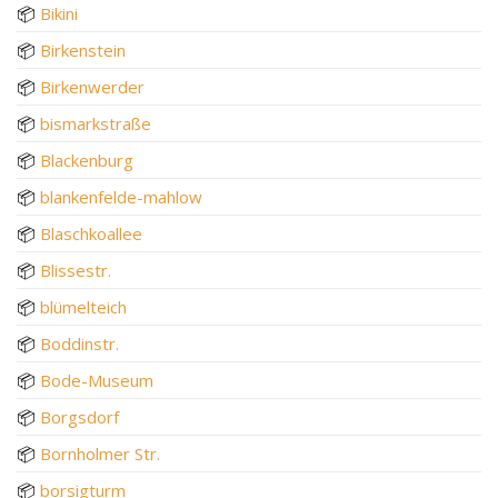
📦
Bikini
📦
Birkenstein
📦
Birkenwerder
📦
bismarkstraße
📦
Blackenburg
📦
blankenfelde-mahlow
📦
Blaschkoallee
📦
Blissestr.
📦
blümelteich
📦
Boddinstr.
📦
Bode-Museum
📦
Borgsdorf
📦
Bornholmer Str.
📦
borsigturm