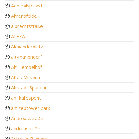
📦
Admiralspalast
📦
Ahrensfelde
📦
albrechtstraße
📦
ALEXA
📦
Alexanderplatz
📦
alt-mariendorf
📦
Alt-Tempelhof
📦
Altes Museum
📦
Altstadt Spandau
📦
am hallespont
📦
am teptower park
📦
Andreasstraße
📦
andreastraße
📦
Anhalter Bahnhof