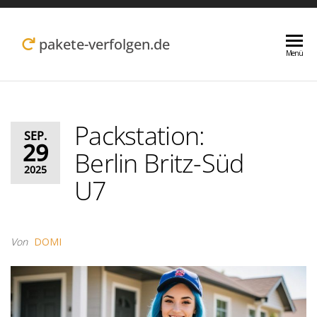
Zum
Inhalt
pakete-verfolgen.de
Menü
springen
Packstation:
SEP.
29
Berlin Britz-Süd
2025
U7
Von
DOMI