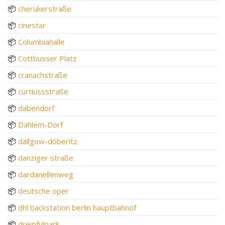
📦
cherukerstraße
📦
cinestar
📦
Columbiahalle
📦
Cottbusser Platz
📦
cranachstraße
📦
curtiussstraße
📦
dabendorf
📦
Dahlem-Dorf
📦
dallgow-döberitz
📦
danziger straße
📦
dardanellenweg
📦
deutsche oper
📦
dhl backstation berlin hauptbahnof
📦
dreipfulpark