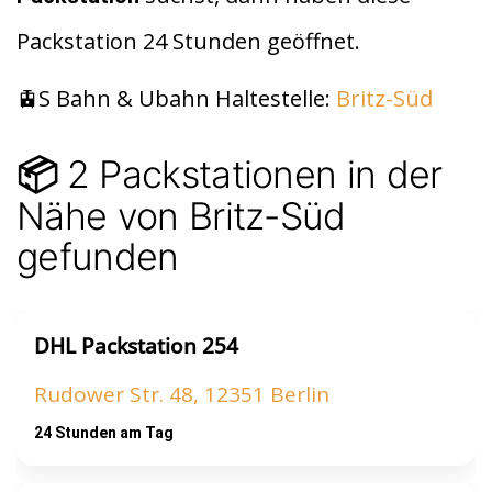
t
A
Packstation 24 Stunden geöffnet.
p
p
🚊S Bahn & Ubahn Haltestelle:
Britz-Süd
2 Packstationen in der
📦
Nähe von Britz-Süd
gefunden
DHL Packstation 254
Rudower Str. 48, 12351 Berlin
24 Stunden am Tag