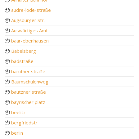
📦
audre-lode-straße
📦
Augsburger Str.
📦
Auswärtiges Amt
📦
baar-ebenhausen
📦
Babelsberg
📦
badstraße
📦
baruther straße
📦
Baumschulenweg
📦
bautzner straße
📦
bayrischer platz
📦
beelitz
📦
bergfriedstr
📦
berlin