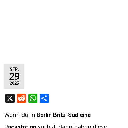
SEP.
29
2025
X
R
W
T
e
h
ei
d
at
le
Wenn du in
Berlin Britz-Süd eine
di
s
n
suchst, dann haben diese
Packstation