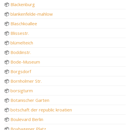
📦
Blackenburg
📦
blankenfelde-mahlow
📦
Blaschkoallee
📦
Blissestr.
📦
blümelteich
📦
Boddinstr.
📦
Bode-Museum
📦
Borgsdorf
📦
Bornholmer Str.
📦
borsigturm
📦
Botanischer Garten
📦
botschaft der republic kroatien
📦
Boulevard Berlin
📦
Boxhagener Platz