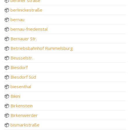
📦
berliner straße
📦
berlinickestraße
📦
bernau
📦
bernau-friedenstal
📦
Bernauer Str.
📦
Betriebsbahnhof Rummelsburg
📦
Beusselstr.
📦
Biesdorf
📦
Biesdorf Süd
📦
biesenthal
📦
Bikini
📦
Birkenstein
📦
Birkenwerder
📦
bismarkstraße