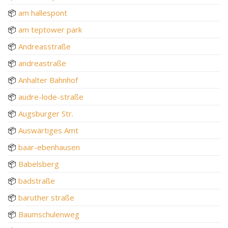
📦
am hallespont
📦
am teptower park
📦
Andreasstraße
📦
andreastraße
📦
Anhalter Bahnhof
📦
audre-lode-straße
📦
Augsburger Str.
📦
Auswärtiges Amt
📦
baar-ebenhausen
📦
Babelsberg
📦
badstraße
📦
baruther straße
📦
Baumschulenweg