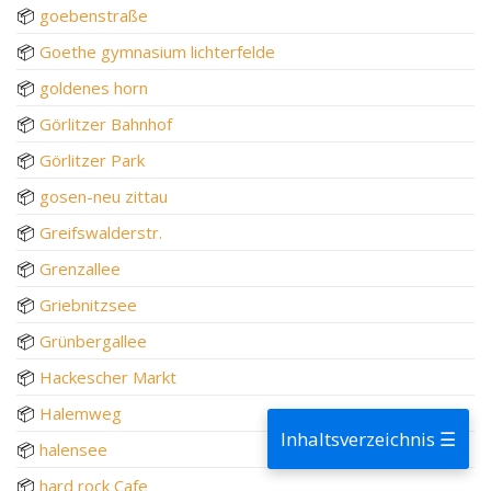
📦
goebenstraße
📦
Goethe gymnasium lichterfelde
📦
goldenes horn
📦
Görlitzer Bahnhof
📦
Görlitzer Park
📦
gosen-neu zittau
📦
Greifswalderstr.
📦
Grenzallee
📦
Griebnitzsee
📦
Grünbergallee
📦
Hackescher Markt
📦
Halemweg
Inhaltsverzeichnis ☰
📦
halensee
📦
hard rock Cafe