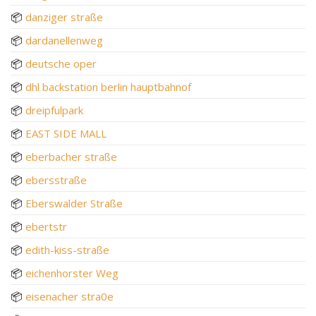
📦
danziger straße
📦
dardanellenweg
📦
deutsche oper
📦
dhl backstation berlin hauptbahnof
📦
dreipfulpark
📦
EAST SIDE MALL
📦
eberbacher straße
📦
ebersstraße
📦
Eberswalder Straße
📦
ebertstr
📦
edith-kiss-straße
📦
eichenhorster Weg
📦
eisenacher stra0e