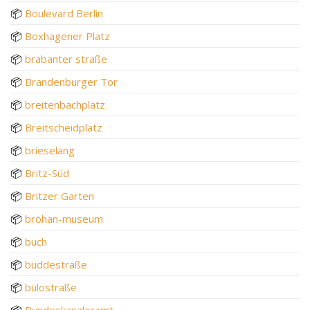
📦
Boulevard Berlin
📦
Boxhagener Platz
📦
brabanter straße
📦
Brandenburger Tor
📦
breitenbachplatz
📦
Breitscheidplatz
📦
brieselang
📦
Britz-Süd
📦
Britzer Garten
📦
bröhan-museum
📦
buch
📦
buddestraße
📦
bülostraße
📦
Bundeskanzleramt