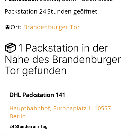
t
A
Packstation 24 Stunden geöffnet.
p
p
🚊Ort:
Brandenburger Tor
1 Packstation in der
📦
Nähe des Brandenburger
Tor gefunden
DHL Packstation 141
Hauptbahnhof, Europaplatz 1, 10557
Berlin
24 Stunden am Tag