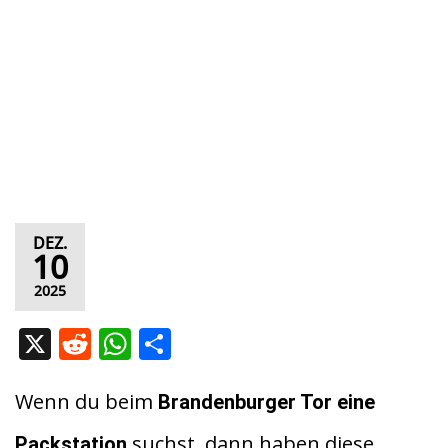
DEZ.
10
2025
X
R
W
T
e
h
ei
d
at
le
Wenn du beim
Brandenburger Tor
eine
di
s
n
suchst, dann haben diese
Packstation