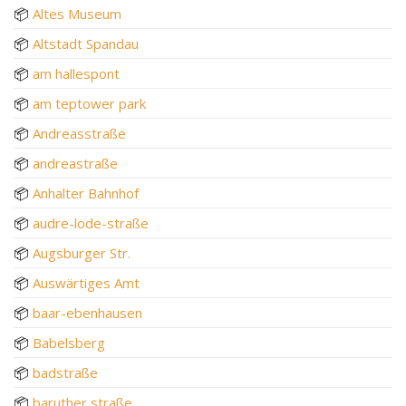
📦
Altes Museum
📦
Altstadt Spandau
📦
am hallespont
📦
am teptower park
📦
Andreasstraße
📦
andreastraße
📦
Anhalter Bahnhof
📦
audre-lode-straße
📦
Augsburger Str.
📦
Auswärtiges Amt
📦
baar-ebenhausen
📦
Babelsberg
📦
badstraße
📦
baruther straße