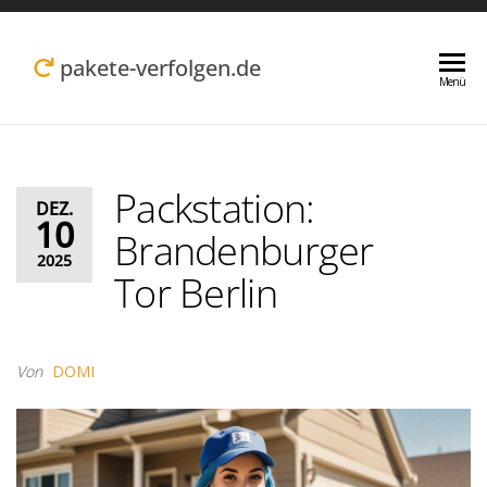
Zum
Inhalt
pakete-verfolgen.de
Menü
springen
Packstation:
DEZ.
10
Brandenburger
2025
Tor Berlin
Von
DOMI