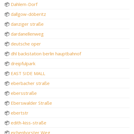
📦
Dahlem-Dorf
📦
dallgow-döberitz
📦
danziger straße
📦
dardanellenweg
📦
deutsche oper
📦
dhl backstation berlin hauptbahnof
📦
dreipfulpark
📦
EAST SIDE MALL
📦
eberbacher straße
📦
ebersstraße
📦
Eberswalder Straße
📦
ebertstr
📦
edith-kiss-straße
📦
eichenhorster Weg