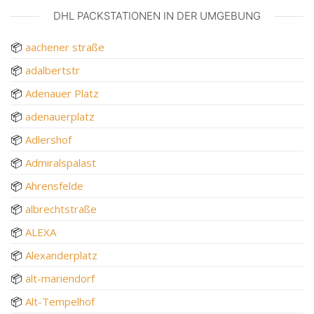
DHL PACKSTATIONEN IN DER UMGEBUNG
📦
aachener straße
📦
adalbertstr
📦
Adenauer Platz
📦
adenauerplatz
📦
Adlershof
📦
Admiralspalast
📦
Ahrensfelde
📦
albrechtstraße
📦
ALEXA
📦
Alexanderplatz
📦
alt-mariendorf
📦
Alt-Tempelhof