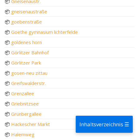
📦
Gneisenaustr.
📦
gneisenaustraße
📦
goebenstraße
📦
Goethe gymnasium lichterfelde
📦
goldenes horn
📦
Görlitzer Bahnhof
📦
Görlitzer Park
📦
gosen-neu zittau
📦
Greifswalderstr.
📦
Grenzallee
📦
Griebnitzsee
📦
Grünbergallee
Inhaltsverzeichnis ☰
📦
Hackescher Markt
📦
Halemweg