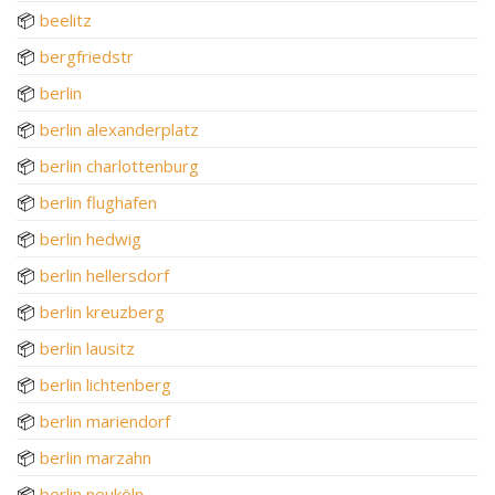
📦
beelitz
📦
bergfriedstr
📦
berlin
📦
berlin alexanderplatz
📦
berlin charlottenburg
📦
berlin flughafen
📦
berlin hedwig
📦
berlin hellersdorf
📦
berlin kreuzberg
📦
berlin lausitz
📦
berlin lichtenberg
📦
berlin mariendorf
📦
berlin marzahn
📦
berlin neuköln