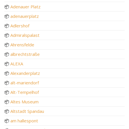
📦
Adenauer Platz
📦
adenauerplatz
📦
Adlershof
📦
Admiralspalast
📦
Ahrensfelde
📦
albrechtstraße
📦
ALEXA
📦
Alexanderplatz
📦
alt-mariendorf
📦
Alt-Tempelhof
📦
Altes Museum
📦
Altstadt Spandau
📦
am hallespont