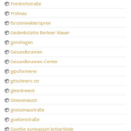
📦
Friedrichstraße
📦
Frohnau
📦
fürstenwalde/spree
📦
Gedenkstätte Berliner Mauer
📦
genshagen
📦
Gesundbrunnen
📦
Gesundbrunnen-Center
📦
gipsformerei
📦
gitschiners str
📦
gleisdreieck
📦
Gneisenaustr.
📦
gneisenaustraße
📦
goebenstraße
📦
Goethe gymnasium lichterfelde