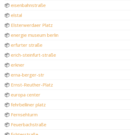
📦
eisenbahnstraße
📦
elstal
📦
Elsterwerdaer Platz
📦
energie museum berlin
📦
erfurter straße
📦
erich-steinfurt-straße
📦
erkner
📦
erna-berger-str
📦
Ernst-Reuther-Platz
📦
europa center
📦
fehrbelliner platz
📦
Fernsehturm
📦
Feuerbachstraße
📦
fichterstraße