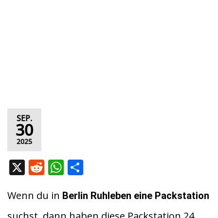
SEP.
30
2025
X
R
W
T
e
h
ei
d
at
le
Wenn du in
Berlin Ruhleben eine Packstation
di
s
n
suchst, dann haben diese Packstation 24