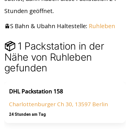
t
A
Stunden geöffnet.
p
p
🚊S Bahn & Ubahn Haltestelle:
Ruhleben
1 Packstation in der
📦
Nähe von Ruhleben
gefunden
DHL Packstation 158
Charlottenburger Ch 30, 13597 Berlin
24 Stunden am Tag