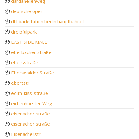
📦
dardanellenweg
📦
deutsche oper
📦
dhl backstation berlin hauptbahnof
📦
dreipfulpark
📦
EAST SIDE MALL
📦
eberbacher straße
📦
ebersstraße
📦
Eberswalder Straße
📦
ebertstr
📦
edith-kiss-straße
📦
eichenhorster Weg
📦
eisenacher stra0e
📦
eisenacher straße
📦
Eisenacherstr.