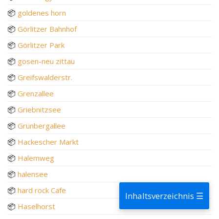
📦
goldenes horn
📦
Görlitzer Bahnhof
📦
Görlitzer Park
📦
gosen-neu zittau
📦
Greifswalderstr.
📦
Grenzallee
📦
Griebnitzsee
📦
Grünbergallee
📦
Hackescher Markt
📦
Halemweg
📦
halensee
📦
hard rock Cafe
Inhaltsverzeichnis ☰
📦
Haselhorst