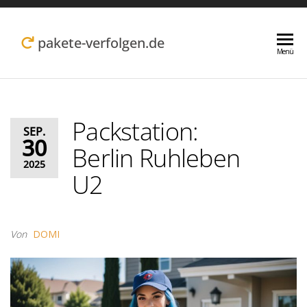
Zum
Inhalt
pakete-verfolgen.de
Menü
springen
Packstation:
SEP.
30
Berlin Ruhleben
2025
U2
Von
DOMI