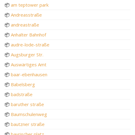
📦
am teptower park
📦
Andreasstraße
📦
andreastraße
📦
Anhalter Bahnhof
📦
audre-lode-straße
📦
Augsburger Str.
📦
Auswärtiges Amt
📦
baar-ebenhausen
📦
Babelsberg
📦
badstraße
📦
baruther straße
📦
Baumschulenweg
📦
bautzner straße
📦
bayrischer platz