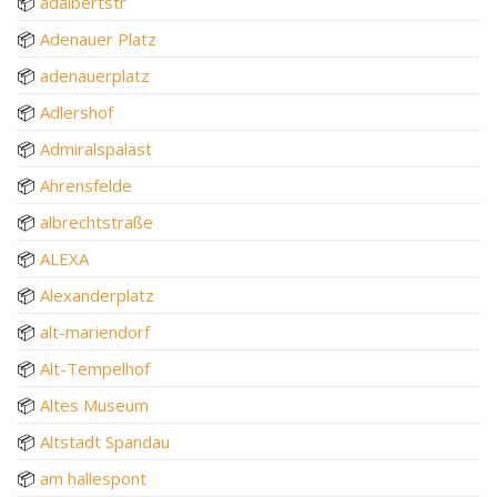
📦
adalbertstr
📦
Adenauer Platz
📦
adenauerplatz
📦
Adlershof
📦
Admiralspalast
📦
Ahrensfelde
📦
albrechtstraße
📦
ALEXA
📦
Alexanderplatz
📦
alt-mariendorf
📦
Alt-Tempelhof
📦
Altes Museum
📦
Altstadt Spandau
📦
am hallespont