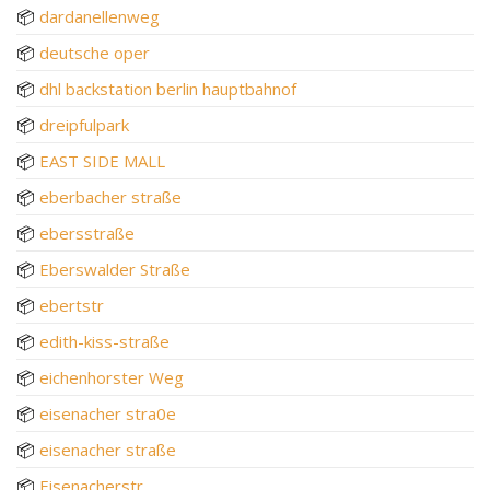
📦
dardanellenweg
📦
deutsche oper
📦
dhl backstation berlin hauptbahnof
📦
dreipfulpark
📦
EAST SIDE MALL
📦
eberbacher straße
📦
ebersstraße
📦
Eberswalder Straße
📦
ebertstr
📦
edith-kiss-straße
📦
eichenhorster Weg
📦
eisenacher stra0e
📦
eisenacher straße
📦
Eisenacherstr.