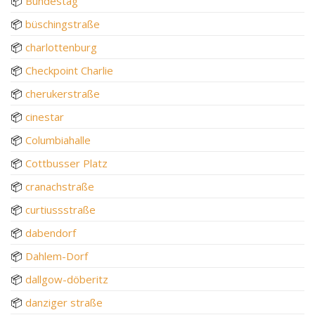
📦
Bundestag
📦
büschingstraße
📦
charlottenburg
📦
Checkpoint Charlie
📦
cherukerstraße
📦
cinestar
📦
Columbiahalle
📦
Cottbusser Platz
📦
cranachstraße
📦
curtiussstraße
📦
dabendorf
📦
Dahlem-Dorf
📦
dallgow-döberitz
📦
danziger straße