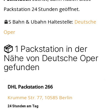
t
A
Packstation 24 Stunden geöffnet.
p
p
🚊S Bahn & Ubahn Haltestelle:
Deutsche
Oper
1 Packstation in der
📦
Nähe von Deutsche Oper
gefunden
DHL Packstation 266
Krumme Str. 77, 10585 Berlin
24 Stunden am Tag