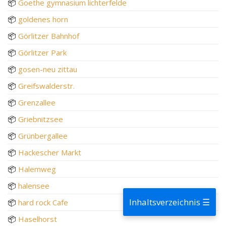
📦
Goethe gymnasium lichterfelde
📦
goldenes horn
📦
Görlitzer Bahnhof
📦
Görlitzer Park
📦
gosen-neu zittau
📦
Greifswalderstr.
📦
Grenzallee
📦
Griebnitzsee
📦
Grünbergallee
📦
Hackescher Markt
📦
Halemweg
📦
halensee
Inhaltsverzeichnis ☰
📦
hard rock Cafe
📦
Haselhorst