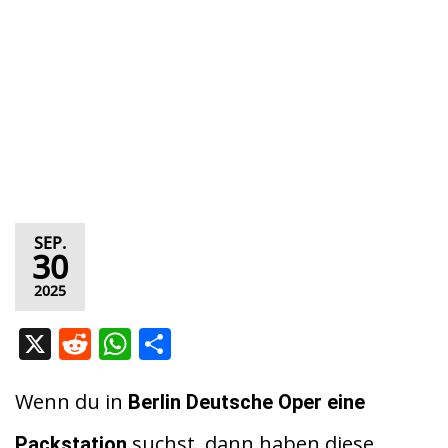
SEP.
30
2025
X
R
W
T
e
h
ei
d
at
le
Wenn du in
Berlin Deutsche Oper eine
di
s
n
suchst, dann haben diese
Packstation