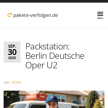
Zum
Inhalt
pakete-verfolgen.de
Menü
springen
Packstation:
SEP.
30
Berlin Deutsche
2025
Oper U2
Von
DOMI