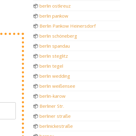
📦
berlin ostkreuz
📦
berlin pankow
📦
Berlin Pankow Heinersdorf
📦
berlin schöneberg
📦
berlin spandau
📦
berlin steglitz
📦
berlin tegel
📦
berlin wedding
📦
berlin weißensee
📦
berlin-karow
📦
Berliner Str.
📦
berliner straße
📦
berlinickestraße