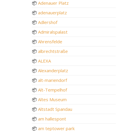
📦
Adenauer Platz
📦
adenauerplatz
📦
Adlershof
📦
Admiralspalast
📦
Ahrensfelde
📦
albrechtstraße
📦
ALEXA
📦
Alexanderplatz
📦
alt-mariendorf
📦
Alt-Tempelhof
📦
Altes Museum
📦
Altstadt Spandau
📦
am hallespont
📦
am teptower park