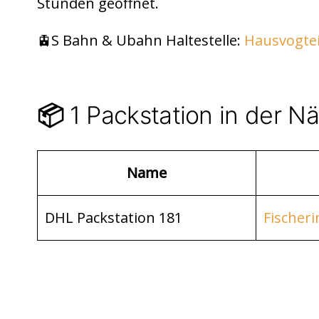
di
s
n
Stunden geöffnet.
t
A
p
🚊S Bahn & Ubahn Haltestelle:
Hausvogtei
p
1 Packstation in der N
📦
Name
DHL Packstation 181
Fischeri