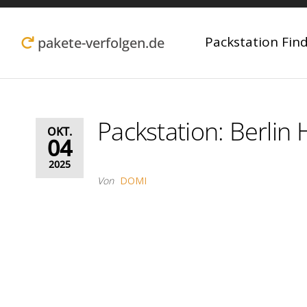
Zum
Inhalt
Packstation Fin
pakete-verfolgen.de
springen
Packstation: Berlin
OKT.
04
2025
Von
DOMI