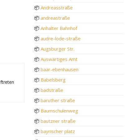
📦
Andreasstraße
📦
andreastraße
📦
Anhalter Bahnhof
📦
audre-lode-straße
📦
Augsburger Str.
📦
Auswärtiges Amt
📦
baar-ebenhausen
📦
Babelsberg
ftreten
📦
badstraße
📦
baruther straße
📦
Baumschulenweg
📦
bautzner straße
📦
bayrischer platz