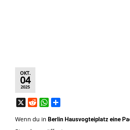
OKT.
04
2025
X
R
W
T
e
h
ei
d
at
le
Wenn du in
Berlin Hausvogteiplatz eine Pa