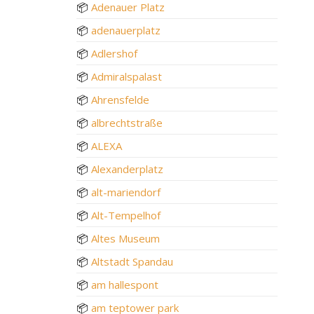
📦
Adenauer Platz
📦
adenauerplatz
📦
Adlershof
📦
Admiralspalast
📦
Ahrensfelde
📦
albrechtstraße
📦
ALEXA
📦
Alexanderplatz
📦
alt-mariendorf
📦
Alt-Tempelhof
📦
Altes Museum
📦
Altstadt Spandau
📦
am hallespont
📦
am teptower park