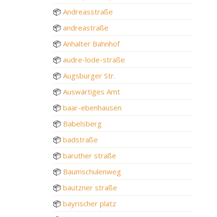
📦
Andreasstraße
📦
andreastraße
📦
Anhalter Bahnhof
📦
audre-lode-straße
📦
Augsburger Str.
📦
Auswärtiges Amt
📦
baar-ebenhausen
📦
Babelsberg
📦
badstraße
📦
baruther straße
📦
Baumschulenweg
📦
bautzner straße
📦
bayrischer platz