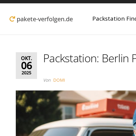
Zum
Inhalt
Packstation Fin
pakete-verfolgen.de
springen
Packstation: Berlin 
OKT.
06
2025
Von
DOMI