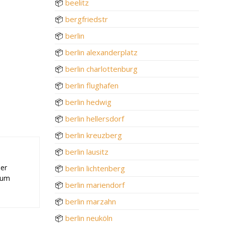
📦
beelitz
📦
bergfriedstr
📦
berlin
📦
berlin alexanderplatz
📦
berlin charlottenburg
📦
berlin flughafen
📦
berlin hedwig
📦
berlin hellersdorf
📦
berlin kreuzberg
📦
berlin lausitz
der
📦
berlin lichtenberg
 zum
📦
berlin mariendorf
📦
berlin marzahn
📦
berlin neuköln