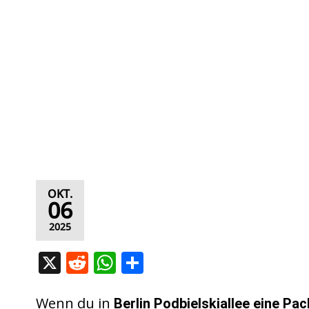
OKT.
06
2025
X
R
W
T
e
h
ei
d
at
le
Wenn du in
Berlin Podbielskiallee eine Pac