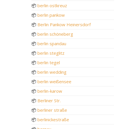
📦
berlin ostkreuz
📦
berlin pankow
📦
Berlin Pankow Heinersdorf
📦
berlin schöneberg
📦
berlin spandau
📦
berlin steglitz
📦
berlin tegel
📦
berlin wedding
📦
berlin weißensee
📦
berlin-karow
📦
Berliner Str.
📦
berliner straße
📦
berlinickestraße