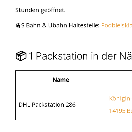
di
s
n
Stunden geöffnet.
t
A
p
🚊S Bahn & Ubahn Haltestelle:
Podbielskia
p
1 Packstation in der N
📦
Name
Königin-
DHL Packstation 286
14195 Be