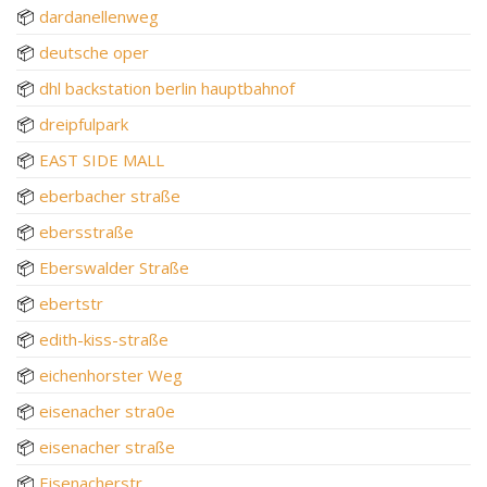
📦
dardanellenweg
📦
deutsche oper
📦
dhl backstation berlin hauptbahnof
📦
dreipfulpark
📦
EAST SIDE MALL
📦
eberbacher straße
📦
ebersstraße
📦
Eberswalder Straße
📦
ebertstr
📦
edith-kiss-straße
📦
eichenhorster Weg
📦
eisenacher stra0e
📦
eisenacher straße
📦
Eisenacherstr.