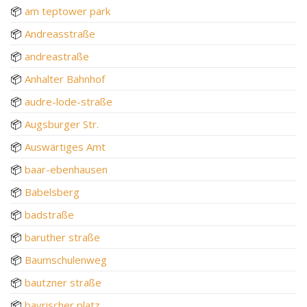
📦
am teptower park
📦
Andreasstraße
📦
andreastraße
📦
Anhalter Bahnhof
📦
audre-lode-straße
📦
Augsburger Str.
📦
Auswärtiges Amt
📦
baar-ebenhausen
📦
Babelsberg
📦
badstraße
📦
baruther straße
📦
Baumschulenweg
📦
bautzner straße
📦
bayrischer platz