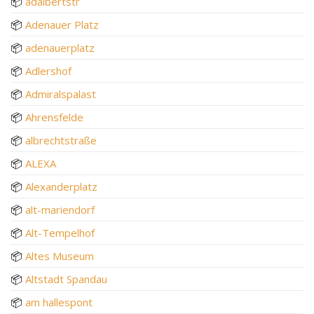
📦
adalbertstr
📦
Adenauer Platz
📦
adenauerplatz
📦
Adlershof
📦
Admiralspalast
📦
Ahrensfelde
📦
albrechtstraße
📦
ALEXA
📦
Alexanderplatz
📦
alt-mariendorf
📦
Alt-Tempelhof
📦
Altes Museum
📦
Altstadt Spandau
📦
am hallespont