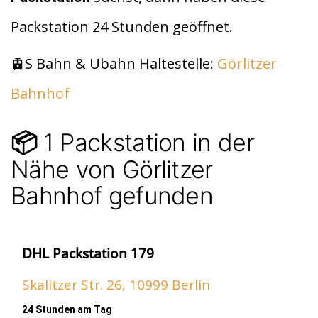
t
A
Packstation 24 Stunden geöffnet.
p
p
🚊S Bahn & Ubahn Haltestelle:
Görlitzer
Bahnhof
1 Packstation in der
📦
Nähe von Görlitzer
Bahnhof gefunden
DHL Packstation 179
Skalitzer Str. 26, 10999 Berlin
24 Stunden am Tag