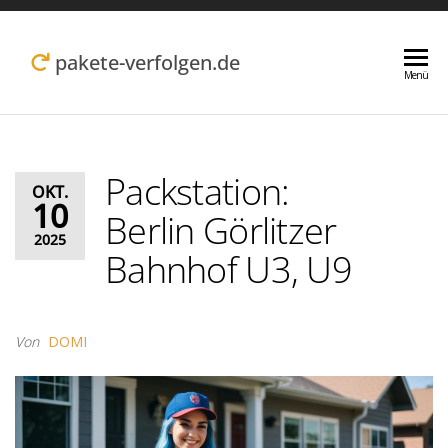
Zum
Inhalt
pakete-verfolgen.de
Menü
springen
Packstation:
OKT.
10
Berlin Görlitzer
2025
Bahnhof U3, U9
Von
DOMI