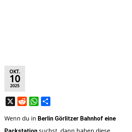
OKT.
10
2025
X
R
W
T
e
h
ei
d
at
le
Wenn du in
Berlin Görlitzer Bahnhof eine
di
s
n
suchst, dann haben diese
Packstation