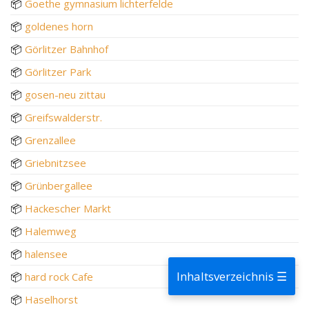
📦
Goethe gymnasium lichterfelde
📦
goldenes horn
📦
Görlitzer Bahnhof
📦
Görlitzer Park
📦
gosen-neu zittau
📦
Greifswalderstr.
📦
Grenzallee
📦
Griebnitzsee
📦
Grünbergallee
📦
Hackescher Markt
📦
Halemweg
📦
halensee
Inhaltsverzeichnis ☰
📦
hard rock Cafe
📦
Haselhorst