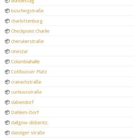
📦
Bundestag
📦
büschingstraße
📦
charlottenburg
📦
Checkpoint Charlie
📦
cherukerstraße
📦
cinestar
📦
Columbiahalle
📦
Cottbusser Platz
📦
cranachstraße
📦
curtiussstraße
📦
dabendorf
📦
Dahlem-Dorf
📦
dallgow-döberitz
📦
danziger straße