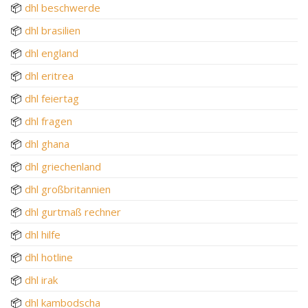
📦
dhl beschwerde
📦
dhl brasilien
📦
dhl england
📦
dhl eritrea
📦
dhl feiertag
📦
dhl fragen
📦
dhl ghana
📦
dhl griechenland
📦
dhl großbritannien
📦
dhl gurtmaß rechner
📦
dhl hilfe
📦
dhl hotline
📦
dhl irak
📦
dhl kambodscha