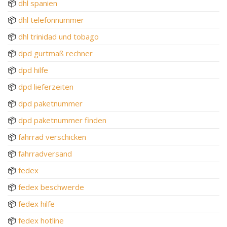
📦
dhl spanien
📦
dhl telefonnummer
📦
dhl trinidad und tobago
📦
dpd gurtmaß rechner
📦
dpd hilfe
📦
dpd lieferzeiten
📦
dpd paketnummer
📦
dpd paketnummer finden
📦
fahrrad verschicken
📦
fahrradversand
📦
fedex
📦
fedex beschwerde
📦
fedex hilfe
📦
fedex hotline