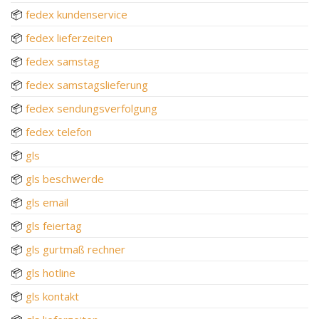
📦
fedex kundenservice
📦
fedex lieferzeiten
📦
fedex samstag
📦
fedex samstagslieferung
📦
fedex sendungsverfolgung
📦
fedex telefon
📦
gls
📦
gls beschwerde
📦
gls email
📦
gls feiertag
📦
gls gurtmaß rechner
📦
gls hotline
📦
gls kontakt