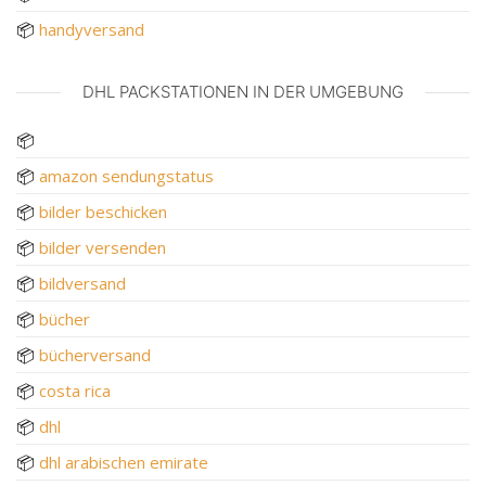
📦
handyversand
DHL PACKSTATIONEN IN DER UMGEBUNG
📦
📦
amazon sendungstatus
📦
bilder beschicken
📦
bilder versenden
📦
bildversand
📦
bücher
📦
bücherversand
📦
costa rica
📦
dhl
📦
dhl arabischen emirate