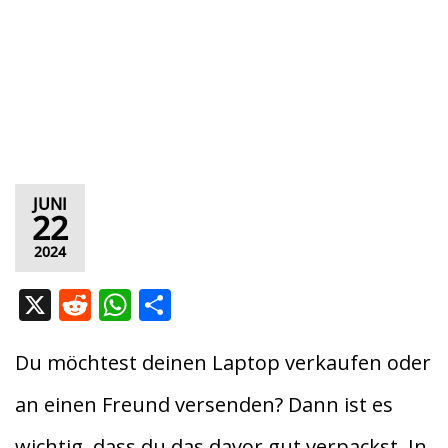
JUNI
22
2024
X
R
W
T
e
h
ei
d
at
le
Du möchtest deinen Laptop verkaufen oder
di
s
n
an einen Freund versenden? Dann ist es
t
A
wichtig, dass du das davor gut verpackst. In