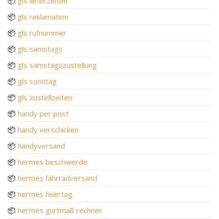
📦
gls lieferzeiten
📦
gls reklamation
📦
gls rufnummer
📦
gls samstags
📦
gls samstagszustellung
📦
gls sonntag
📦
gls zustellzeiten
📦
handy per post
📦
handy verschicken
📦
handyversand
📦
hermes beschwerde
📦
hermes fahrradversand
📦
hermes feiertag
📦
hermes gurtmaß rechner