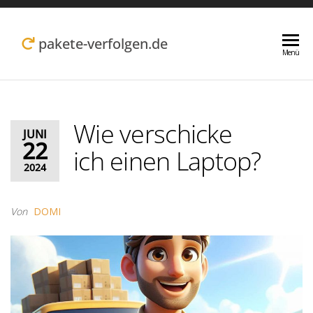
Zum
Inhalt
pakete-verfolgen.de
Menü
springen
Wie verschicke
JUNI
22
ich einen Laptop?
2024
Von
DOMI