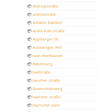
📦
Andreasstraße
📦
andreastraße
📦
Anhalter Bahnhof
📦
audre-lode-straße
📦
Augsburger Str.
📦
Auswärtiges Amt
📦
baar-ebenhausen
📦
Babelsberg
📦
badstraße
📦
baruther straße
📦
Baumschulenweg
📦
bautzner straße
📦
bayrischer platz