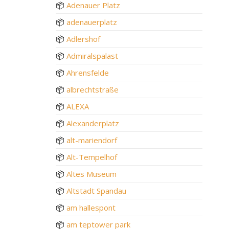
📦
Adenauer Platz
📦
adenauerplatz
📦
Adlershof
📦
Admiralspalast
📦
Ahrensfelde
📦
albrechtstraße
📦
ALEXA
📦
Alexanderplatz
📦
alt-mariendorf
📦
Alt-Tempelhof
📦
Altes Museum
📦
Altstadt Spandau
📦
am hallespont
📦
am teptower park