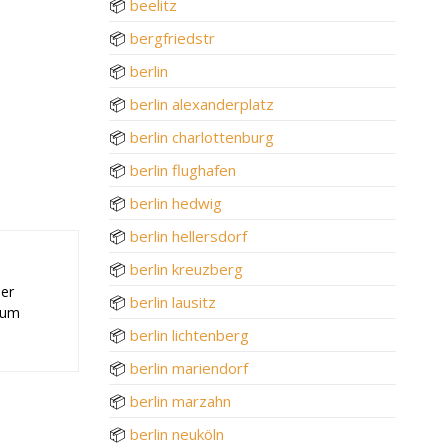
📦
beelitz
📦
bergfriedstr
📦
berlin
📦
berlin alexanderplatz
📦
berlin charlottenburg
📦
berlin flughafen
📦
berlin hedwig
📦
berlin hellersdorf
📦
berlin kreuzberg
der
📦
berlin lausitz
 zum
📦
berlin lichtenberg
📦
berlin mariendorf
📦
berlin marzahn
📦
berlin neuköln