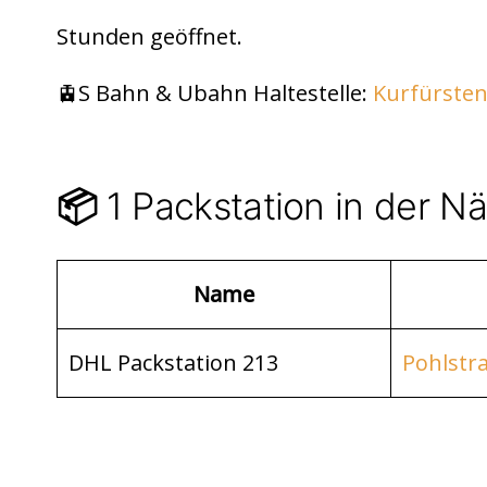
di
s
n
Stunden geöffnet.
t
A
p
🚊S Bahn & Ubahn Haltestelle:
Kurfürsten
p
1 Packstation in der N
📦
Name
DHL Packstation 213
Pohlstra