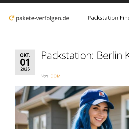
Zum
Inhalt
Packstation Fin
pakete-verfolgen.de
springen
Packstation: Berlin 
OKT.
01
2025
Von
DOMI