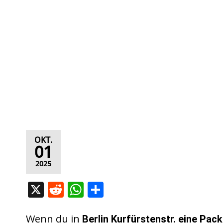
OKT.
01
2025
X
R
W
T
e
h
ei
d
at
le
Wenn du in
Berlin Kurfürstenstr. eine Pack