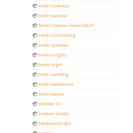
📦
berlin ostkreuz
📦
berlin pankow
📦
Berlin Pankow Heinersdorf
📦
berlin schöneberg
📦
berlin spandau
📦
berlin steglitz
📦
berlin tegel
📦
berlin wedding
📦
berlin weißensee
📦
berlin-karow
📦
Berliner Str.
📦
berliner straße
📦
berlinickestraße