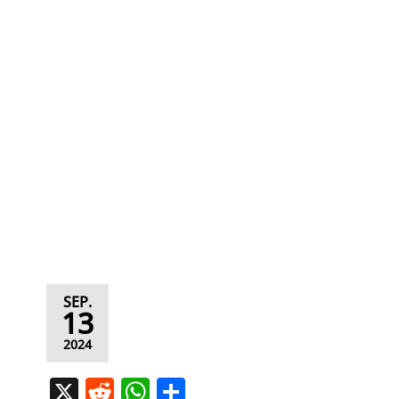
SEP.
13
2024
X
R
W
T