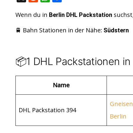
e
h
ei
d
at
le
Wenn du in
suchst,
Berlin DHL Packstation
di
s
n
🚆 Bahn Stationen in der Nähe:
Südstern
t
A
p
p
📦1 DHL Packstationen in
Name
Gneisen
DHL Packstation 394
Berlin