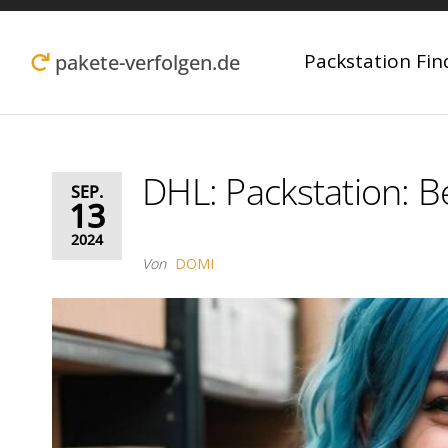
Zum
Inhalt
Packstation Fin
pakete-verfolgen.de
springen
DHL: Packstation: B
SEP.
13
2024
Von
DOMI