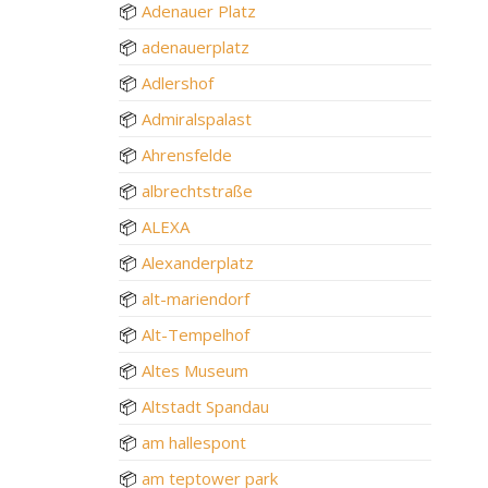
📦
Adenauer Platz
📦
adenauerplatz
📦
Adlershof
📦
Admiralspalast
📦
Ahrensfelde
📦
albrechtstraße
📦
ALEXA
📦
Alexanderplatz
📦
alt-mariendorf
📦
Alt-Tempelhof
📦
Altes Museum
📦
Altstadt Spandau
📦
am hallespont
📦
am teptower park