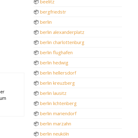
📦
beelitz
📦
bergfriedstr
📦
berlin
📦
berlin alexanderplatz
📦
berlin charlottenburg
📦
berlin flughafen
📦
berlin hedwig
📦
berlin hellersdorf
📦
berlin kreuzberg
der
📦
berlin lausitz
 zum
📦
berlin lichtenberg
📦
berlin mariendorf
📦
berlin marzahn
📦
berlin neuköln