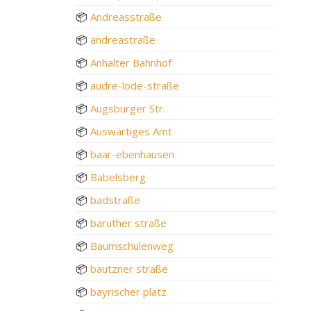
📦
Andreasstraße
📦
andreastraße
📦
Anhalter Bahnhof
📦
audre-lode-straße
📦
Augsburger Str.
📦
Auswärtiges Amt
📦
baar-ebenhausen
📦
Babelsberg
📦
badstraße
📦
baruther straße
📦
Baumschulenweg
📦
bautzner straße
📦
bayrischer platz