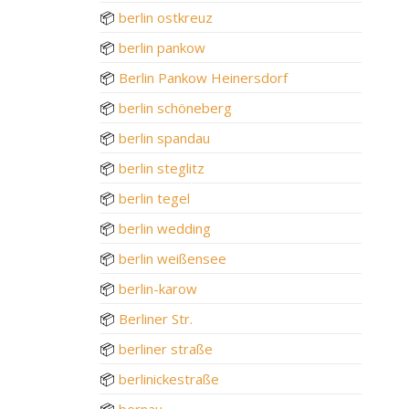
📦
berlin ostkreuz
📦
berlin pankow
📦
Berlin Pankow Heinersdorf
📦
berlin schöneberg
📦
berlin spandau
📦
berlin steglitz
📦
berlin tegel
📦
berlin wedding
📦
berlin weißensee
📦
berlin-karow
📦
Berliner Str.
📦
berliner straße
📦
berlinickestraße