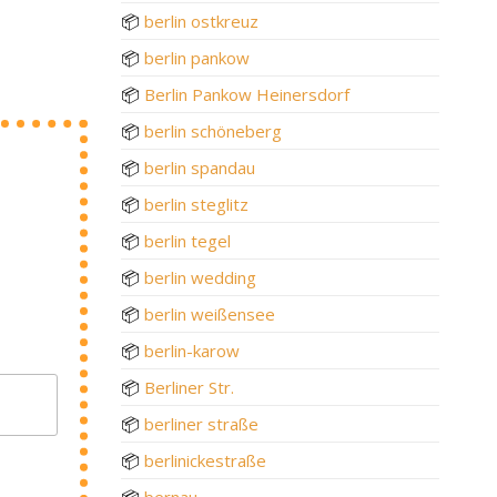
📦
berlin ostkreuz
📦
berlin pankow
📦
Berlin Pankow Heinersdorf
📦
berlin schöneberg
📦
berlin spandau
📦
berlin steglitz
📦
berlin tegel
📦
berlin wedding
📦
berlin weißensee
📦
berlin-karow
📦
Berliner Str.
📦
berliner straße
📦
berlinickestraße