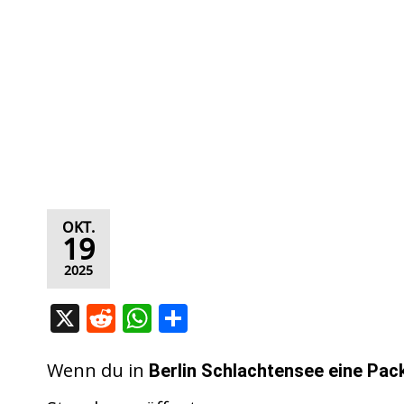
OKT.
19
2025
X
R
W
T
e
h
ei
d
at
le
Wenn du in
Berlin Schlachtensee
eine Pac