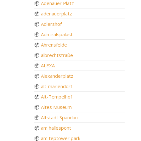
📦
Adenauer Platz
📦
adenauerplatz
📦
Adlershof
📦
Admiralspalast
📦
Ahrensfelde
📦
albrechtstraße
📦
ALEXA
📦
Alexanderplatz
📦
alt-mariendorf
📦
Alt-Tempelhof
📦
Altes Museum
📦
Altstadt Spandau
📦
am hallespont
📦
am teptower park