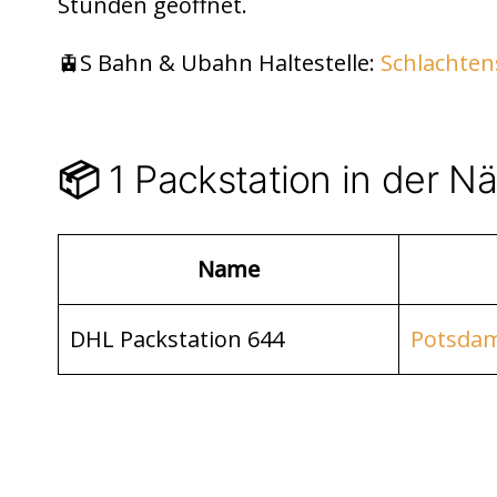
di
s
n
Stunden geöffnet.
t
A
p
🚊S Bahn & Ubahn Haltestelle:
Schlachten
p
1 Packstation in der 
📦
Name
DHL Packstation 644
Potsdam