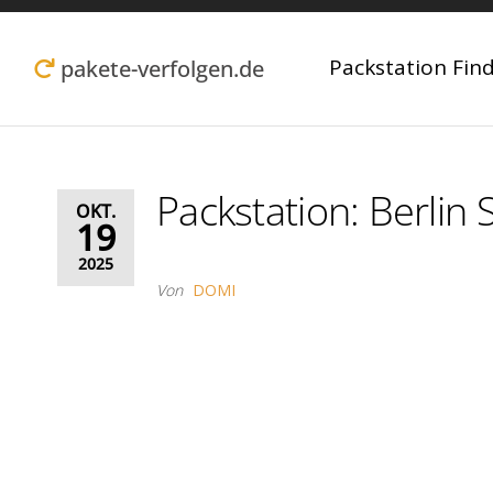
Zum
Inhalt
Packstation Fin
pakete-verfolgen.de
springen
Packstation: Berlin
OKT.
19
2025
Von
DOMI