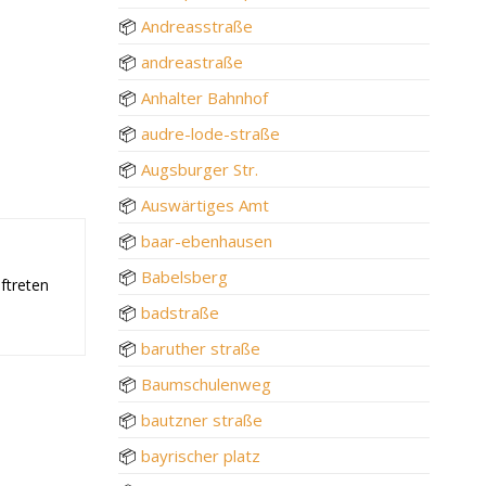
📦
Andreasstraße
📦
andreastraße
📦
Anhalter Bahnhof
📦
audre-lode-straße
📦
Augsburger Str.
📦
Auswärtiges Amt
📦
baar-ebenhausen
📦
Babelsberg
ftreten
📦
badstraße
📦
baruther straße
📦
Baumschulenweg
📦
bautzner straße
📦
bayrischer platz