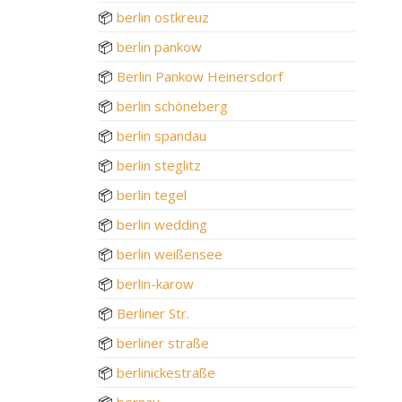
📦
berlin ostkreuz
📦
berlin pankow
📦
Berlin Pankow Heinersdorf
📦
berlin schöneberg
📦
berlin spandau
📦
berlin steglitz
📦
berlin tegel
📦
berlin wedding
📦
berlin weißensee
📦
berlin-karow
📦
Berliner Str.
📦
berliner straße
📦
berlinickestraße