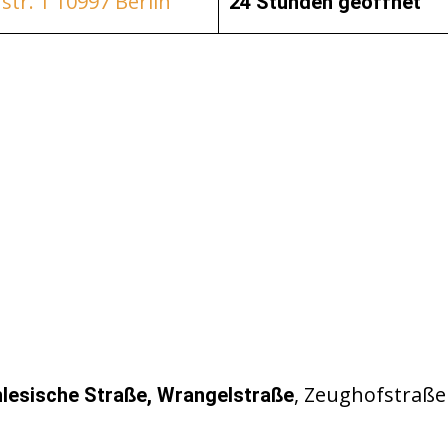
tr. 1 10997 Berlin
24 Stunden geöffnet
, Zeughofstraße
hlesische Straße, Wrangelstraße