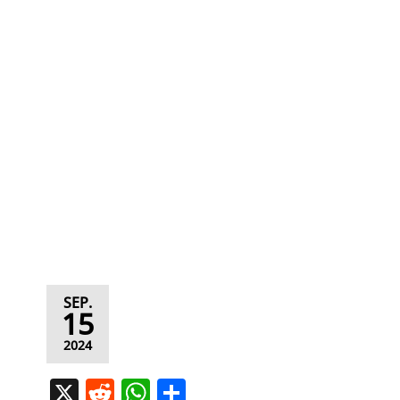
SEP.
15
2024
X
R
W
T