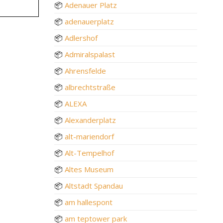
📦
Adenauer Platz
📦
adenauerplatz
📦
Adlershof
📦
Admiralspalast
📦
Ahrensfelde
📦
albrechtstraße
📦
ALEXA
📦
Alexanderplatz
📦
alt-mariendorf
📦
Alt-Tempelhof
📦
Altes Museum
📦
Altstadt Spandau
📦
am hallespont
📦
am teptower park