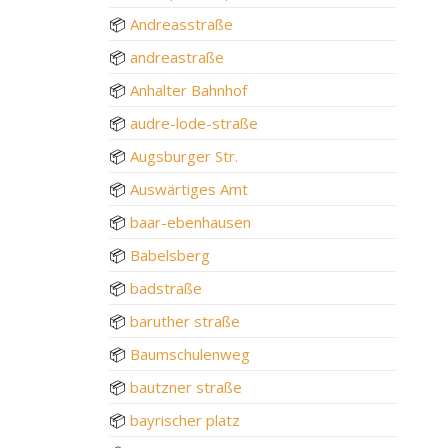
📦
Andreasstraße
📦
andreastraße
📦
Anhalter Bahnhof
📦
audre-lode-straße
📦
Augsburger Str.
📦
Auswärtiges Amt
📦
baar-ebenhausen
📦
Babelsberg
📦
badstraße
📦
baruther straße
📦
Baumschulenweg
📦
bautzner straße
📦
bayrischer platz