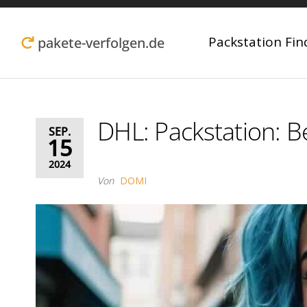
Zum
Inhalt
Packstation Fin
pakete-verfolgen.de
springen
DHL: Packstation: Be
SEP.
15
2024
Von
DOMI