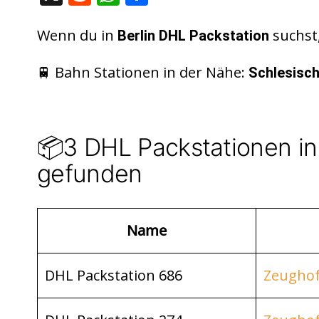
e
h
ei
d
at
le
Wenn du in
suchst,
Berlin DHL Packstation
di
s
n
🚆 Bahn Stationen in der Nähe:
Schlesisc
t
A
p
p
📦3 DHL Packstationen in 
gefunden
Name
DHL Packstation 686
Zeughofs