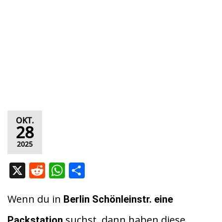
OKT.
28
2025
X
R
W
T
e
h
ei
d
at
le
Wenn du in
Berlin Schönleinstr.
eine
di
s
n
suchst, dann haben diese
Packstation