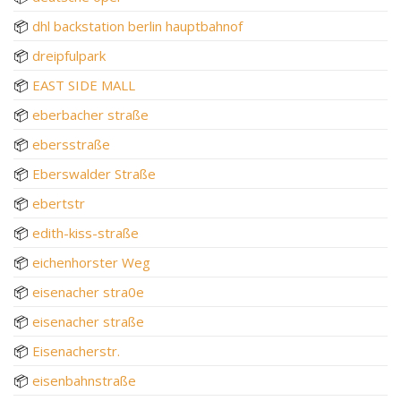
📦
dhl backstation berlin hauptbahnof
📦
dreipfulpark
📦
EAST SIDE MALL
📦
eberbacher straße
📦
ebersstraße
📦
Eberswalder Straße
📦
ebertstr
📦
edith-kiss-straße
📦
eichenhorster Weg
📦
eisenacher stra0e
📦
eisenacher straße
📦
Eisenacherstr.
📦
eisenbahnstraße