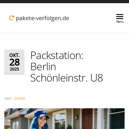
Zum
Inhalt
pakete-verfolgen.de
Menü
springen
Packstation:
OKT.
28
Berlin
2025
Schönleinstr. U8
Von
DOMI