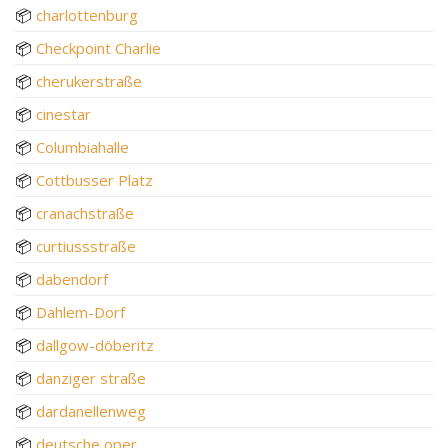
📦
charlottenburg
📦
Checkpoint Charlie
📦
cherukerstraße
📦
cinestar
📦
Columbiahalle
📦
Cottbusser Platz
📦
cranachstraße
📦
curtiussstraße
📦
dabendorf
📦
Dahlem-Dorf
📦
dallgow-döberitz
📦
danziger straße
📦
dardanellenweg
📦
deutsche oper