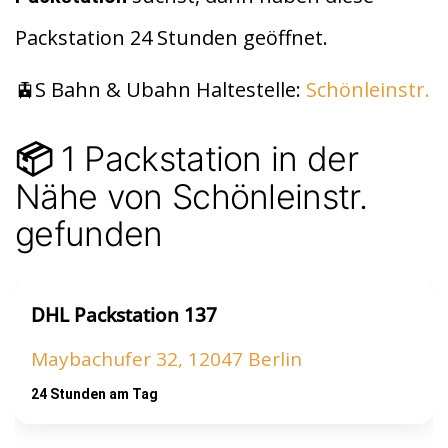
t
A
Packstation 24 Stunden geöffnet.
p
p
🚊S Bahn & Ubahn Haltestelle:
Schönleinstr.
1 Packstation in der
📦
Nähe von Schönleinstr.
gefunden
DHL Packstation 137
Maybachufer 32, 12047 Berlin
24 Stunden am Tag