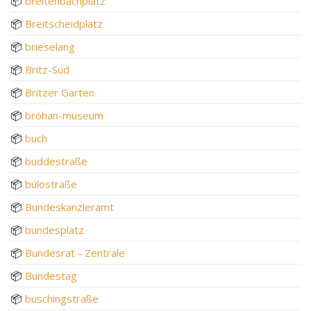
📦
breitenbachplatz
📦
Breitscheidplatz
📦
brieselang
📦
Britz-Süd
📦
Britzer Garten
📦
bröhan-museum
📦
buch
📦
buddestraße
📦
bülostraße
📦
Bundeskanzleramt
📦
bundesplatz
📦
Bundesrat - Zentrale
📦
Bundestag
📦
büschingstraße