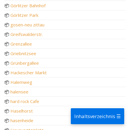
📦
Görlitzer Bahnhof
📦
Görlitzer Park
📦
gosen-neu zittau
📦
Greifswalderstr.
📦
Grenzallee
📦
Griebnitzsee
📦
Grünbergallee
📦
Hackescher Markt
📦
Halemweg
📦
halensee
📦
hard rock Cafe
📦
Haselhorst
Inhaltsverzeichnis ☰
📦
hasenheide
📦
Hausvogteiplatz