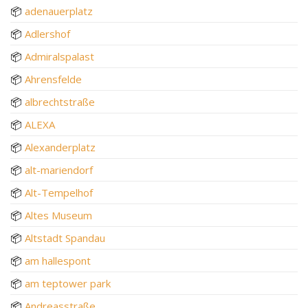
📦
adenauerplatz
📦
Adlershof
📦
Admiralspalast
📦
Ahrensfelde
📦
albrechtstraße
📦
ALEXA
📦
Alexanderplatz
📦
alt-mariendorf
📦
Alt-Tempelhof
📦
Altes Museum
📦
Altstadt Spandau
📦
am hallespont
📦
am teptower park
📦
Andreasstraße