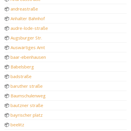
📦
andreastraße
📦
Anhalter Bahnhof
📦
audre-lode-straße
📦
Augsburger Str.
📦
Auswärtiges Amt
📦
baar-ebenhausen
📦
Babelsberg
📦
badstraße
📦
baruther straße
📦
Baumschulenweg
📦
bautzner straße
📦
bayrischer platz
📦
beelitz