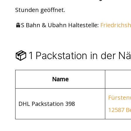
di
s
n
Stunden geöffnet.
t
A
p
🚊S Bahn & Ubahn Haltestelle:
Friedrichs
p
1 Packstation in der N
📦
Name
Fürsten
DHL Packstation 398
12587 Be