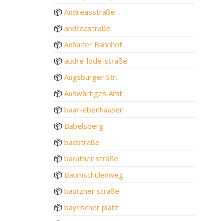
📦
Andreasstraße
📦
andreastraße
📦
Anhalter Bahnhof
📦
audre-lode-straße
📦
Augsburger Str.
📦
Auswärtiges Amt
📦
baar-ebenhausen
📦
Babelsberg
📦
badstraße
📦
baruther straße
📦
Baumschulenweg
📦
bautzner straße
📦
bayrischer platz