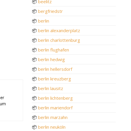
📦
beelitz
📦
bergfriedstr
📦
berlin
📦
berlin alexanderplatz
📦
berlin charlottenburg
📦
berlin flughafen
📦
berlin hedwig
📦
berlin hellersdorf
📦
berlin kreuzberg
📦
berlin lausitz
der
📦
berlin lichtenberg
 zum
📦
berlin mariendorf
📦
berlin marzahn
📦
berlin neuköln