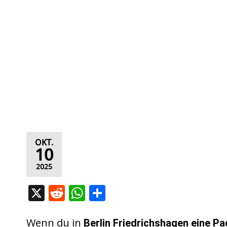
OKT.
10
2025
X
R
W
T
e
h
ei
d
at
le
Wenn du in
Berlin Friedrichshagen
eine Pa