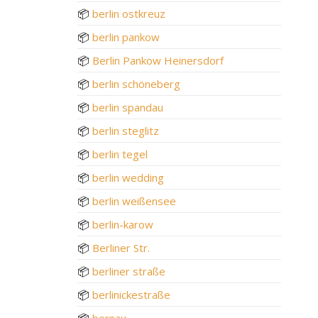
📦
berlin ostkreuz
📦
berlin pankow
📦
Berlin Pankow Heinersdorf
📦
berlin schöneberg
📦
berlin spandau
📦
berlin steglitz
📦
berlin tegel
📦
berlin wedding
📦
berlin weißensee
📦
berlin-karow
📦
Berliner Str.
📦
berliner straße
📦
berlinickestraße