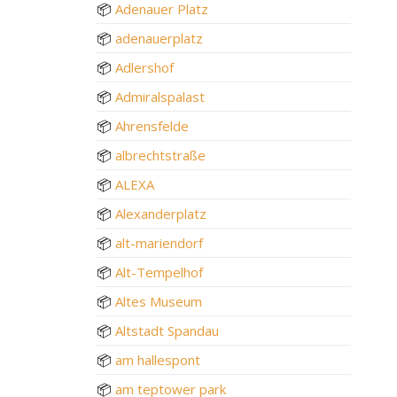
📦
Adenauer Platz
📦
adenauerplatz
📦
Adlershof
📦
Admiralspalast
📦
Ahrensfelde
📦
albrechtstraße
📦
ALEXA
📦
Alexanderplatz
📦
alt-mariendorf
📦
Alt-Tempelhof
📦
Altes Museum
📦
Altstadt Spandau
📦
am hallespont
📦
am teptower park