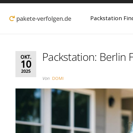
Zum
Inhalt
Packstation Fin
pakete-verfolgen.de
springen
Packstation: Berlin
OKT.
10
2025
Von
DOMI