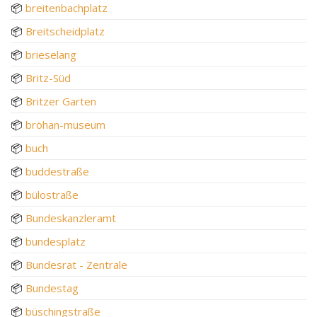
📦
breitenbachplatz
📦
Breitscheidplatz
📦
brieselang
📦
Britz-Süd
📦
Britzer Garten
📦
bröhan-museum
📦
buch
📦
buddestraße
📦
bülostraße
📦
Bundeskanzleramt
📦
bundesplatz
📦
Bundesrat - Zentrale
📦
Bundestag
📦
büschingstraße