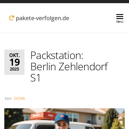
Zum
Inhalt
pakete-verfolgen.de
Menü
springen
Packstation:
OKT.
19
Berlin Zehlendorf
2025
S1
Von
DOMI