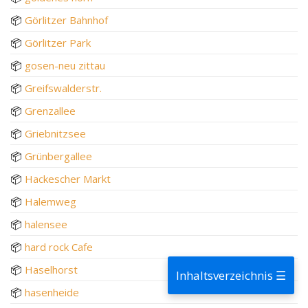
📦
Görlitzer Bahnhof
📦
Görlitzer Park
📦
gosen-neu zittau
📦
Greifswalderstr.
📦
Grenzallee
📦
Griebnitzsee
📦
Grünbergallee
📦
Hackescher Markt
📦
Halemweg
📦
halensee
📦
hard rock Cafe
📦
Haselhorst
Inhaltsverzeichnis ☰
📦
hasenheide