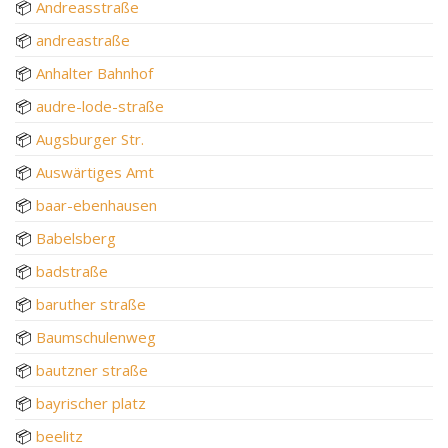
📦
Andreasstraße
📦
andreastraße
📦
Anhalter Bahnhof
📦
audre-lode-straße
📦
Augsburger Str.
📦
Auswärtiges Amt
📦
baar-ebenhausen
📦
Babelsberg
📦
badstraße
📦
baruther straße
📦
Baumschulenweg
📦
bautzner straße
📦
bayrischer platz
📦
beelitz