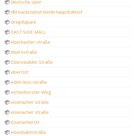
📦
deutsche oper
📦
dhl backstation berlin hauptbahnof
📦
dreipfulpark
📦
EAST SIDE MALL
📦
eberbacher straße
📦
ebersstraße
📦
Eberswalder Straße
📦
ebertstr
📦
edith-kiss-straße
📦
eichenhorster Weg
📦
eisenacher stra0e
📦
eisenacher straße
📦
Eisenacherstr.
📦
eisenbahnstraße