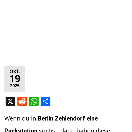
OKT.
19
2025
X
R
W
T
e
h
ei
d
at
le
Wenn du in
Berlin Zehlendorf
eine
di
s
n
suchst, dann haben diese
Packstation