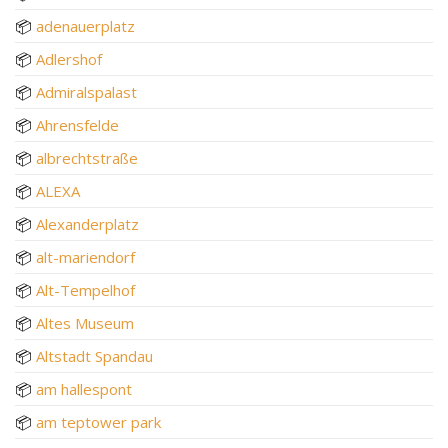
📦
adenauerplatz
📦
Adlershof
📦
Admiralspalast
📦
Ahrensfelde
📦
albrechtstraße
📦
ALEXA
📦
Alexanderplatz
📦
alt-mariendorf
📦
Alt-Tempelhof
📦
Altes Museum
📦
Altstadt Spandau
📦
am hallespont
📦
am teptower park