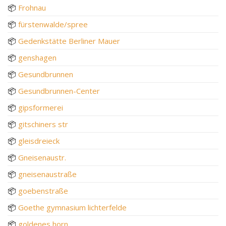
📦
Frohnau
📦
fürstenwalde/spree
📦
Gedenkstätte Berliner Mauer
📦
genshagen
📦
Gesundbrunnen
📦
Gesundbrunnen-Center
📦
gipsformerei
📦
gitschiners str
📦
gleisdreieck
📦
Gneisenaustr.
📦
gneisenaustraße
📦
goebenstraße
📦
Goethe gymnasium lichterfelde
📦
goldenes horn