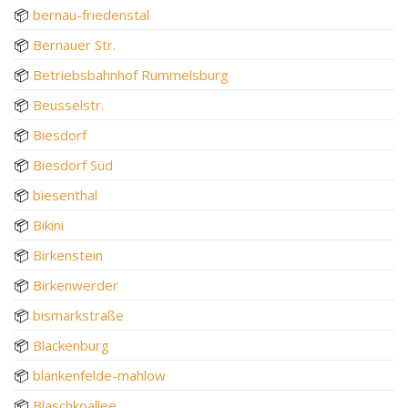
📦
bernau-friedenstal
📦
Bernauer Str.
📦
Betriebsbahnhof Rummelsburg
📦
Beusselstr.
📦
Biesdorf
📦
Biesdorf Süd
📦
biesenthal
📦
Bikini
📦
Birkenstein
📦
Birkenwerder
📦
bismarkstraße
📦
Blackenburg
📦
blankenfelde-mahlow
📦
Blaschkoallee