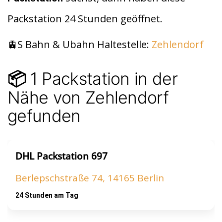
t
A
Packstation 24 Stunden geöffnet.
p
p
🚊S Bahn & Ubahn Haltestelle:
Zehlendorf
1 Packstation in der
📦
Nähe von Zehlendorf
gefunden
DHL Packstation 697
Berlepschstraße 74, 14165 Berlin
24 Stunden am Tag