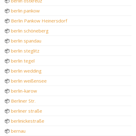
📦
berlin ostkreuz
📦
berlin pankow
📦
Berlin Pankow Heinersdorf
📦
berlin schöneberg
📦
berlin spandau
📦
berlin steglitz
📦
berlin tegel
📦
berlin wedding
📦
berlin weißensee
📦
berlin-karow
📦
Berliner Str.
📦
berliner straße
📦
berlinickestraße
📦
bernau