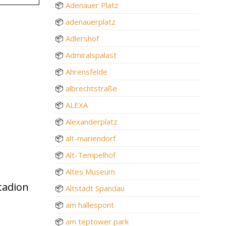
📦
Adenauer Platz
📦
adenauerplatz
📦
Adlershof
📦
Admiralspalast
📦
Ahrensfelde
📦
albrechtstraße
📦
ALEXA
📦
Alexanderplatz
📦
alt-mariendorf
📦
Alt-Tempelhof
📦
Altes Museum
Stadion
📦
Altstadt Spandau
📦
am hallespont
📦
am teptower park