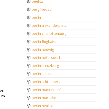
📦
beelitz
📦
bergfriedstr
📦
berlin
📦
berlin alexanderplatz
📦
berlin charlottenburg
📦
berlin flughafen
📦
berlin hedwig
📦
berlin hellersdorf
📦
berlin kreuzberg
📦
berlin lausitz
📦
berlin lichtenberg
📦
berlin mariendorf
der
 zum
📦
berlin marzahn
📦
berlin neuköln