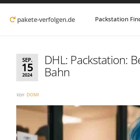
Zum
Inhalt
Packstation Fin
pakete-verfolgen.de
springen
DHL: Packstation: Be
SEP.
15
Bahn
2024
Von
DOMI