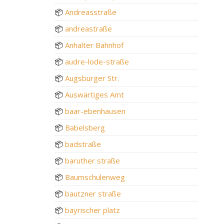
📦
Andreasstraße
📦
andreastraße
📦
Anhalter Bahnhof
📦
audre-lode-straße
📦
Augsburger Str.
📦
Auswärtiges Amt
📦
baar-ebenhausen
📦
Babelsberg
📦
badstraße
📦
baruther straße
📦
Baumschulenweg
📦
bautzner straße
📦
bayrischer platz