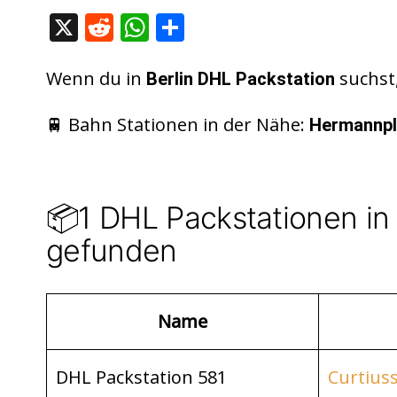
X
R
W
T
e
h
ei
d
at
le
Wenn du in
suchst,
Berlin DHL Packstation
di
s
n
🚆 Bahn Stationen in der Nähe:
Hermannpl
t
A
p
p
📦1 DHL Packstationen in 
gefunden
Name
DHL Packstation 581
Curtiuss