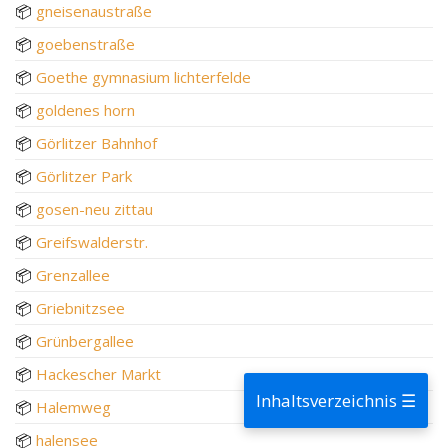
📦
gneisenaustraße
📦
goebenstraße
📦
Goethe gymnasium lichterfelde
📦
goldenes horn
📦
Görlitzer Bahnhof
📦
Görlitzer Park
📦
gosen-neu zittau
📦
Greifswalderstr.
📦
Grenzallee
📦
Griebnitzsee
📦
Grünbergallee
📦
Hackescher Markt
Inhaltsverzeichnis ☰
📦
Halemweg
📦
halensee