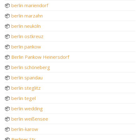
📦
berlin mariendorf
📦
berlin marzahn
📦
berlin neuköln
📦
berlin ostkreuz
📦
berlin pankow
📦
Berlin Pankow Heinersdorf
📦
berlin schöneberg
📦
berlin spandau
📦
berlin steglitz
📦
berlin tegel
📦
berlin wedding
📦
berlin weißensee
📦
berlin-karow
📦
Berliner Str.