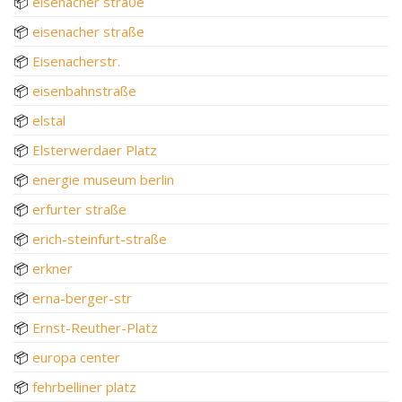
📦
eisenacher stra0e
📦
eisenacher straße
📦
Eisenacherstr.
📦
eisenbahnstraße
📦
elstal
📦
Elsterwerdaer Platz
📦
energie museum berlin
📦
erfurter straße
📦
erich-steinfurt-straße
📦
erkner
📦
erna-berger-str
📦
Ernst-Reuther-Platz
📦
europa center
📦
fehrbelliner platz