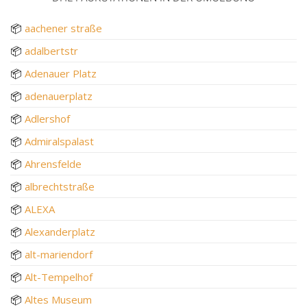
📦
aachener straße
📦
adalbertstr
📦
Adenauer Platz
📦
adenauerplatz
📦
Adlershof
📦
Admiralspalast
📦
Ahrensfelde
📦
albrechtstraße
📦
ALEXA
📦
Alexanderplatz
📦
alt-mariendorf
📦
Alt-Tempelhof
📦
Altes Museum