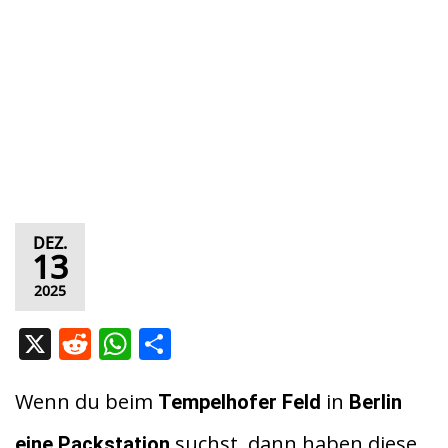
DEZ.
13
2025
X
R
W
T
e
h
ei
d
at
le
Wenn du beim
in
Tempelhofer Feld
Berlin
di
s
n
suchst, dann haben diese
eine Packstation