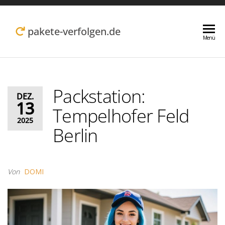
Zum
Inhalt
pakete-verfolgen.de
Menü
springen
Packstation:
DEZ.
13
Tempelhofer Feld
2025
Berlin
Von
DOMI