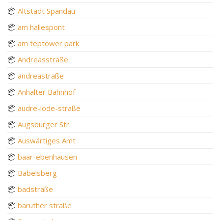
📦
Altstadt Spandau
📦
am hallespont
📦
am teptower park
📦
Andreasstraße
📦
andreastraße
📦
Anhalter Bahnhof
📦
audre-lode-straße
📦
Augsburger Str.
📦
Auswärtiges Amt
📦
baar-ebenhausen
📦
Babelsberg
📦
badstraße
📦
baruther straße