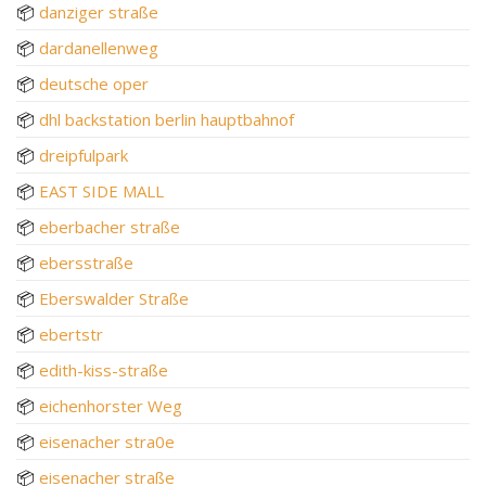
📦
danziger straße
📦
dardanellenweg
📦
deutsche oper
📦
dhl backstation berlin hauptbahnof
📦
dreipfulpark
📦
EAST SIDE MALL
📦
eberbacher straße
📦
ebersstraße
📦
Eberswalder Straße
📦
ebertstr
📦
edith-kiss-straße
📦
eichenhorster Weg
📦
eisenacher stra0e
📦
eisenacher straße