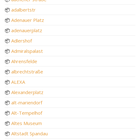
📦
adalbertstr
📦
Adenauer Platz
📦
adenauerplatz
📦
Adlershof
📦
Admiralspalast
📦
Ahrensfelde
📦
albrechtstraße
📦
ALEXA
📦
Alexanderplatz
📦
alt-mariendorf
📦
Alt-Tempelhof
📦
Altes Museum
📦
Altstadt Spandau