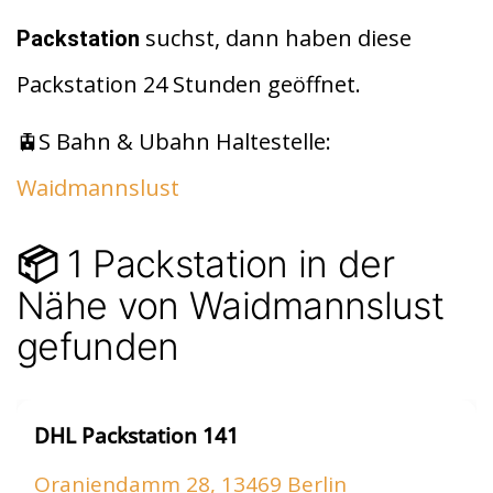
di
s
n
suchst, dann haben diese
Packstation
t
A
Packstation 24 Stunden geöffnet.
p
p
🚊S Bahn & Ubahn Haltestelle:
Waidmannslust
1 Packstation in der
📦
Nähe von Waidmannslust
gefunden
DHL Packstation 141
Oraniendamm 28, 13469 Berlin