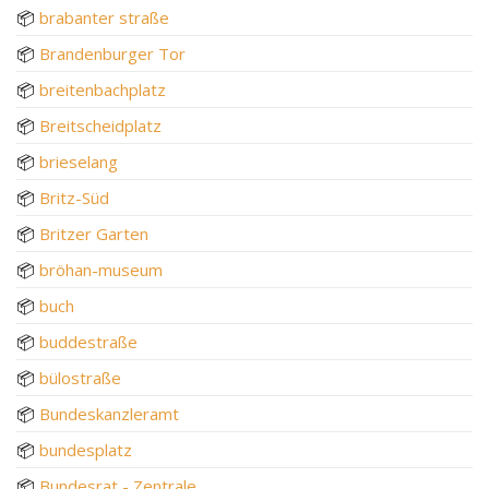
📦
brabanter straße
📦
Brandenburger Tor
📦
breitenbachplatz
📦
Breitscheidplatz
📦
brieselang
📦
Britz-Süd
📦
Britzer Garten
📦
bröhan-museum
📦
buch
📦
buddestraße
📦
bülostraße
📦
Bundeskanzleramt
📦
bundesplatz
📦
Bundesrat - Zentrale