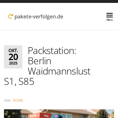
Zum
Inhalt
pakete-verfolgen.de
Menü
springen
Packstation:
OKT.
20
Berlin
2025
Waidmannslust
S1, S85
Von
DOMI