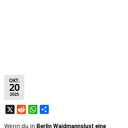
OKT.
20
2025
X
R
W
T
e
h
ei
d
at
le
Wenn du in
Berlin Waidmannslust
eine