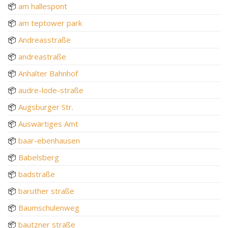
📦
am hallespont
📦
am teptower park
📦
Andreasstraße
📦
andreastraße
📦
Anhalter Bahnhof
📦
audre-lode-straße
📦
Augsburger Str.
📦
Auswärtiges Amt
📦
baar-ebenhausen
📦
Babelsberg
📦
badstraße
📦
baruther straße
📦
Baumschulenweg
📦
bautzner straße