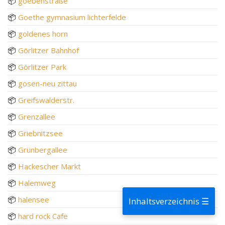
📦
goebenstraße
📦
Goethe gymnasium lichterfelde
📦
goldenes horn
📦
Görlitzer Bahnhof
📦
Görlitzer Park
📦
gosen-neu zittau
📦
Greifswalderstr.
📦
Grenzallee
📦
Griebnitzsee
📦
Grünbergallee
📦
Hackescher Markt
📦
Halemweg
📦
halensee
Inhaltsverzeichnis ☰
📦
hard rock Cafe