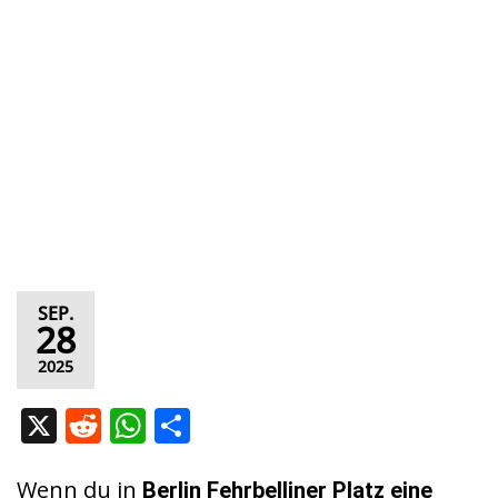
SEP.
28
2025
X
R
W
T
e
h
ei
d
at
le
Wenn du in
Berlin Fehrbelliner Platz eine