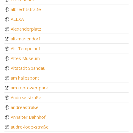
📦
albrechtstraße
📦
ALEXA
📦
Alexanderplatz
📦
alt-mariendorf
📦
Alt-Tempelhof
📦
Altes Museum
📦
Altstadt Spandau
📦
am hallespont
📦
am teptower park
📦
Andreasstraße
📦
andreastraße
📦
Anhalter Bahnhof
📦
audre-lode-straße