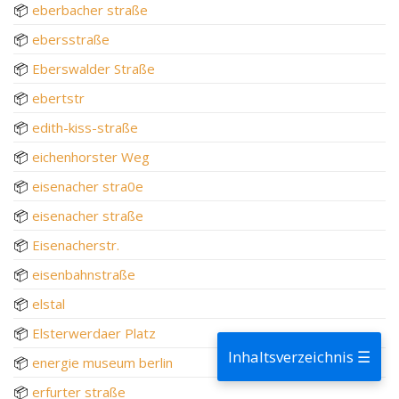
📦
eberbacher straße
📦
ebersstraße
📦
Eberswalder Straße
📦
ebertstr
📦
edith-kiss-straße
📦
eichenhorster Weg
📦
eisenacher stra0e
📦
eisenacher straße
📦
Eisenacherstr.
📦
eisenbahnstraße
📦
elstal
📦
Elsterwerdaer Platz
Inhaltsverzeichnis ☰
📦
energie museum berlin
📦
erfurter straße