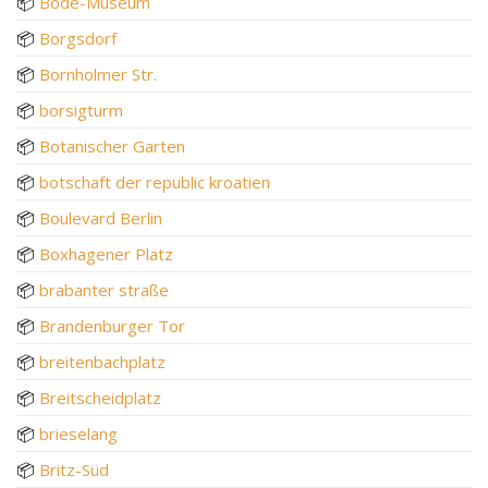
📦
Bode-Museum
📦
Borgsdorf
📦
Bornholmer Str.
📦
borsigturm
📦
Botanischer Garten
📦
botschaft der republic kroatien
📦
Boulevard Berlin
📦
Boxhagener Platz
📦
brabanter straße
📦
Brandenburger Tor
📦
breitenbachplatz
📦
Breitscheidplatz
📦
brieselang
📦
Britz-Süd