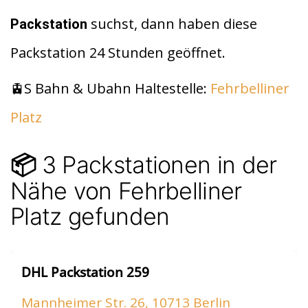
di
s
n
suchst, dann haben diese
Packstation
t
A
Packstation 24 Stunden geöffnet.
p
p
🚊S Bahn & Ubahn Haltestelle:
Fehrbelliner
Platz
3 Packstationen in der
📦
Nähe von Fehrbelliner
Platz gefunden
DHL Packstation 259
Mannheimer Str. 26, 10713 Berlin