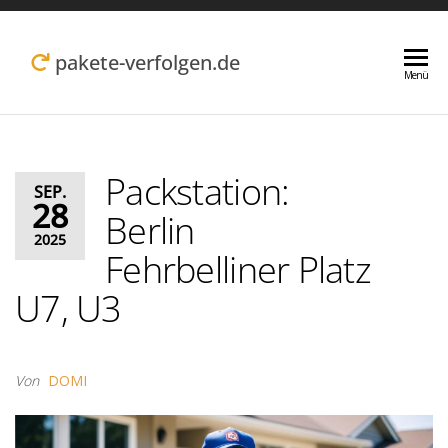
Zum
Inhalt
pakete-verfolgen.de
Menü
springen
Packstation:
SEP.
28
Berlin
2025
Fehrbelliner Platz
U7, U3
Von
DOMI