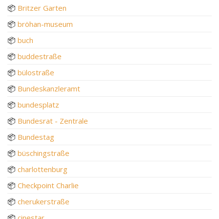
📦
Britzer Garten
📦
bröhan-museum
📦
buch
📦
buddestraße
📦
bülostraße
📦
Bundeskanzleramt
📦
bundesplatz
📦
Bundesrat - Zentrale
📦
Bundestag
📦
büschingstraße
📦
charlottenburg
📦
Checkpoint Charlie
📦
cherukerstraße
📦
cinestar