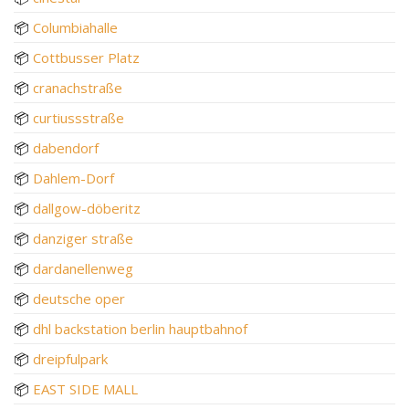
📦
Columbiahalle
📦
Cottbusser Platz
📦
cranachstraße
📦
curtiussstraße
📦
dabendorf
📦
Dahlem-Dorf
📦
dallgow-döberitz
📦
danziger straße
📦
dardanellenweg
📦
deutsche oper
📦
dhl backstation berlin hauptbahnof
📦
dreipfulpark
📦
EAST SIDE MALL