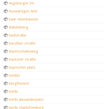
📦
Augsburger Str.
📦
Auswärtiges Amt
📦
baar-ebenhausen
📦
Babelsberg
📦
badstraße
📦
baruther straße
📦
Baumschulenweg
📦
bautzner straße
📦
bayrischer platz
📦
beelitz
📦
bergfriedstr
📦
berlin
📦
berlin alexanderplatz
📦
berlin charlottenburg