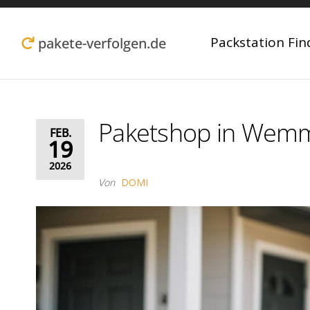
Zum
Inhalt
Packstation Fin
pakete-verfolgen.de
springen
Paketshop in Wemm
FEB.
19
2026
Von
DOMI