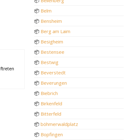
📦
Bellenberg
📦
Belm
📦
Bensheim
📦
Berg am Laim
📦
Besigheim
📦
Bestensee
📦
Bestwig
ftreten
📦
Beverstedt
📦
Beverungen
📦
Biebrich
📦
Birkenfeld
📦
Bitterfeld
📦
böhmerwaldplatz
📦
Bopfingen