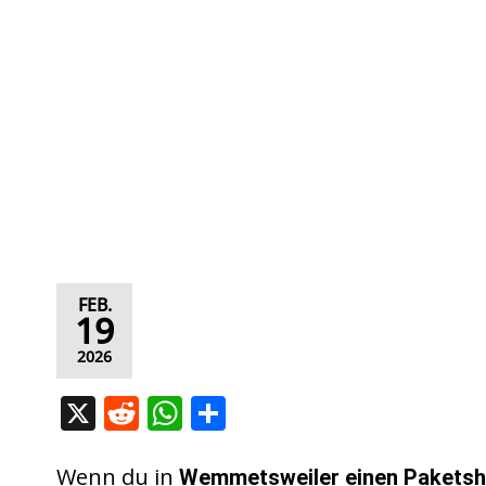
FEB.
19
2026
X
R
W
T
e
h
ei
d
at
le
Wenn du in
Wemmetsweiler
einen Pakets