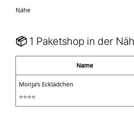
di
s
n
Nähe
t
A
p
p
1 Paketshop in der Nä
📦
Name
Monja’s Ecklädchen
⭐⭐⭐⭐