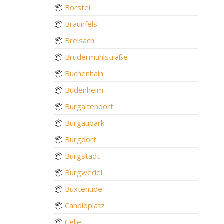
📦
Borstei
📦
Braunfels
📦
Breisach
📦
Brudermühlstraße
📦
Buchenhain
📦
Budenheim
📦
Burgaltendorf
📦
Burgaupark
📦
Burgdorf
📦
Burgstädt
📦
Burgwedel
📦
Buxtehude
📦
Candidplatz
📦
Celle