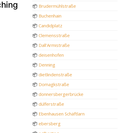
ching
📦
Brudermühlstraße
📦
Buchenhain
📦
Candidplatz
📦
Clemensstraße
📦
Dall'Armistraße
📦
deisenhofen
📦
Denning
📦
dietlindenstraße
📦
Domagkstraße
📦
donnersbergerbrücke
📦
dülferstraße
📦
Ebenhausen Schäftlarn
📦
ebersberg