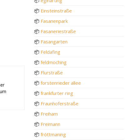
📦
eglharting
📦
Einsteinstraße
📦
Fasanenpark
📦
Fasaneriestraße
📦
Fasangarten
📦
Feldafing
📦
feldmoching
📦
Flurstraße
📦
forstenrieder allee
der
 zum
📦
frankfurter ring
📦
Fraunhoferstraße
📦
Freiham
📦
Freimann
📦
fröttmaning