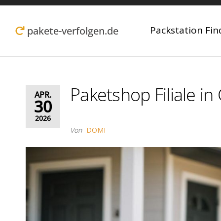
Zum
Inhalt
Packstation Fin
pakete-verfolgen.de
springen
Paketshop Filiale i
APR.
30
2026
Von
DOMI