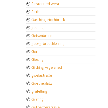
📦
fürstenried west
📦
furth
📦
Garching-Hochbrück
📦
gauting
📦
Geisenbrunn
📦
georg-brauchle-ring
📦
Gern
📦
Giesing
📦
Gilching Argelsried
📦
giselastraße
📦
Goetheplatz
📦
gräfelfing
📦
Grafing
📦
Grillparzerstraße