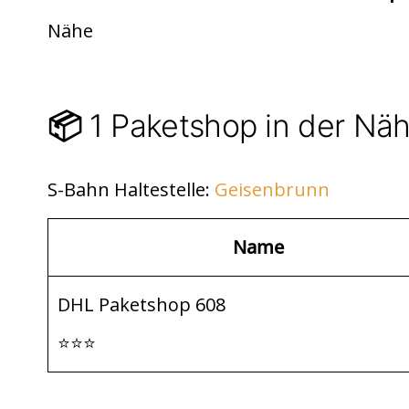
di
s
n
Nähe
t
A
p
p
1 Paketshop in der Nä
📦
S-Bahn Haltestelle:
Geisenbrunn
Name
DHL Paketshop 608
⭐⭐⭐