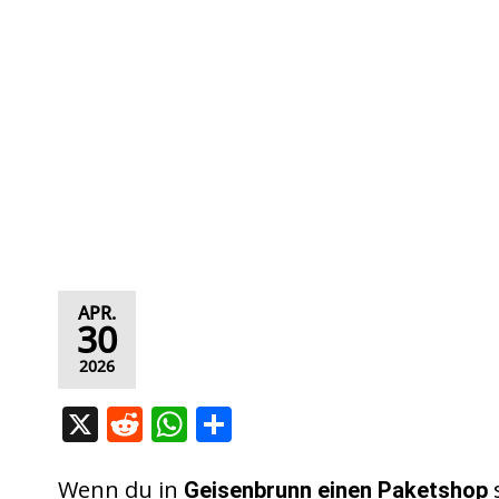
APR.
30
2026
X
R
W
T
e
h
ei
d
at
le
Wenn du in
s
Geisenbrunn
einen Paketshop