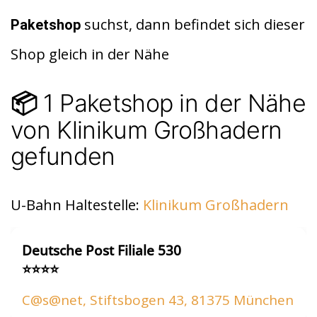
di
s
n
suchst, dann befindet sich dieser
Paketshop
t
A
Shop gleich in der Nähe
p
p
1 Paketshop in der Nähe
📦
von Klinikum Großhadern
gefunden
U-Bahn Haltestelle:
Klinikum Großhadern
Deutsche Post Filiale 530
⭐⭐⭐⭐
C@s@net, Stiftsbogen 43, 81375 München