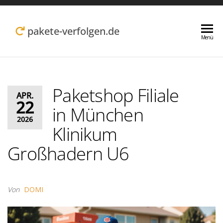
Zum
Inhalt
pakete-verfolgen.de
Menü
springen
Paketshop Filiale
APR.
22
in München
2026
Klinikum
Großhadern U6
Von
DOMI