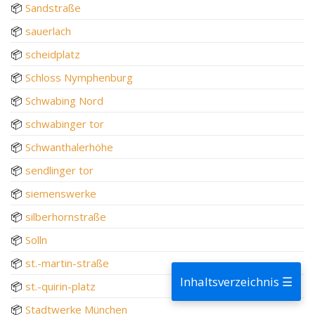
📦
Sandstraße
📦
sauerlach
📦
scheidplatz
📦
Schloss Nymphenburg
📦
Schwabing Nord
📦
schwabinger tor
📦
Schwanthalerhöhe
📦
sendlinger tor
📦
siemenswerke
📦
silberhornstraße
📦
Solln
📦
st.-martin-straße
Inhaltsverzeichnis ☰
📦
st.-quirin-platz
📦
Stadtwerke München