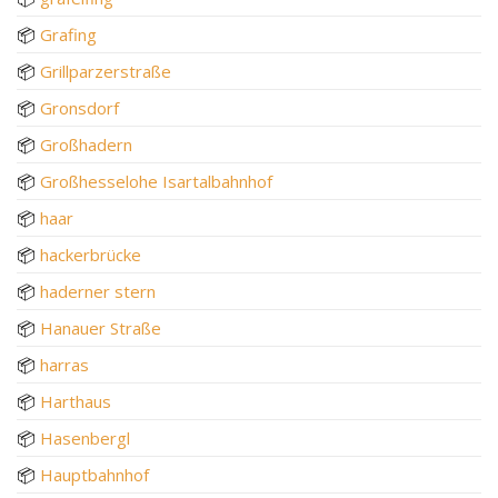
📦
Grafing
📦
Grillparzerstraße
📦
Gronsdorf
📦
Großhadern
📦
Großhesselohe Isartalbahnhof
📦
haar
📦
hackerbrücke
📦
haderner stern
📦
Hanauer Straße
📦
harras
📦
Harthaus
📦
Hasenbergl
📦
Hauptbahnhof