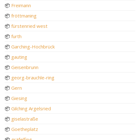
📦
Freimann
📦
fröttmaning
📦
fürstenried west
📦
furth
📦
Garching-Hochbrück
📦
gauting
📦
Geisenbrunn
📦
georg-brauchle-ring
📦
Gern
📦
Giesing
📦
Gilching Argelsried
📦
giselastraße
📦
Goetheplatz
📦
gräfelfing