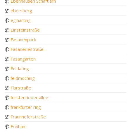
📦
Ebenhausen Schäftlarn
📦
ebersberg
📦
eglharting
📦
Einsteinstraße
📦
Fasanenpark
📦
Fasaneriestraße
📦
Fasangarten
📦
Feldafing
📦
feldmoching
📦
Flurstraße
📦
forstenrieder allee
📦
frankfurter ring
📦
Fraunhoferstraße
📦
Freiham