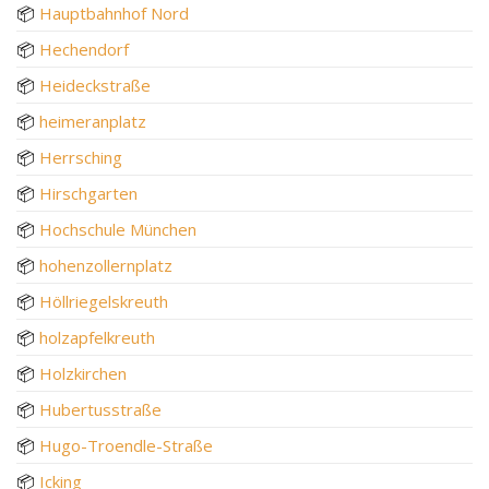
📦
Hauptbahnhof Nord
📦
Hechendorf
📦
Heideckstraße
📦
heimeranplatz
📦
Herrsching
📦
Hirschgarten
📦
Hochschule München
📦
hohenzollernplatz
📦
Höllriegelskreuth
📦
holzapfelkreuth
📦
Holzkirchen
📦
Hubertusstraße
📦
Hugo-Troendle-Straße
📦
Icking