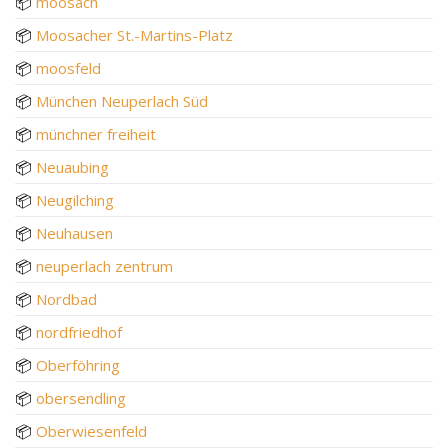
📦
moosach
📦
Moosacher St.-Martins-Platz
📦
moosfeld
📦
München Neuperlach Süd
📦
münchner freiheit
📦
Neuaubing
📦
Neugilching
📦
Neuhausen
📦
neuperlach zentrum
📦
Nordbad
📦
nordfriedhof
📦
Oberföhring
📦
obersendling
📦
Oberwiesenfeld