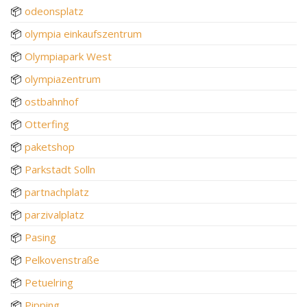
📦
odeonsplatz
📦
olympia einkaufszentrum
📦
Olympiapark West
📦
olympiazentrum
📦
ostbahnhof
📦
Otterfing
📦
paketshop
📦
Parkstadt Solln
📦
partnachplatz
📦
parzivalplatz
📦
Pasing
📦
Pelkovenstraße
📦
Petuelring
📦
Pipping