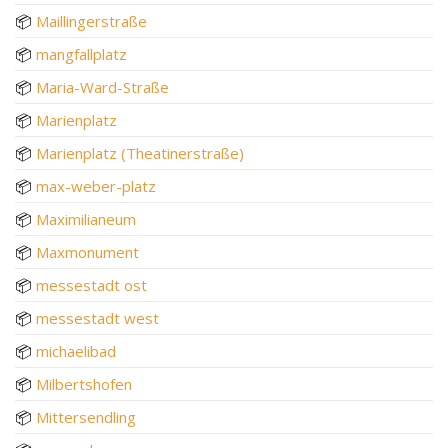
📦
Maillingerstraße
📦
mangfallplatz
📦
Maria-Ward-Straße
📦
Marienplatz
📦
Marienplatz (Theatinerstraße)
📦
max-weber-platz
📦
Maximilianeum
📦
Maxmonument
📦
messestadt ost
📦
messestadt west
📦
michaelibad
📦
Milbertshofen
📦
Mittersendling