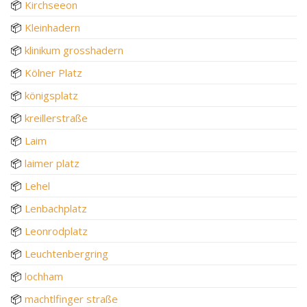
📦
Kirchseeon
📦
Kleinhadern
📦
klinikum grosshadern
📦
Kölner Platz
📦
königsplatz
📦
kreillerstraße
📦
Laim
📦
laimer platz
📦
Lehel
📦
Lenbachplatz
📦
Leonrodplatz
📦
Leuchtenbergring
📦
lochham
📦
machtlfinger straße