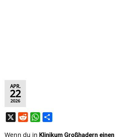
APR.
22
2026
X
R
W
T
e
h
ei
d
at
le
Wenn du in
Klinikum Großhadern
einen