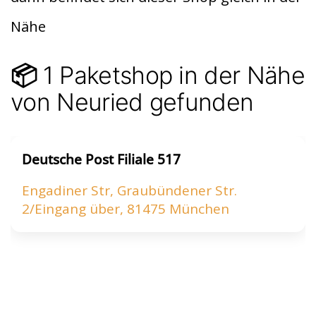
t
A
Nähe
p
p
1 Paketshop in der Nähe
📦
von Neuried gefunden
Deutsche Post Filiale 517
Engadiner Str, Graubündener Str.
2/Eingang über, 81475 München