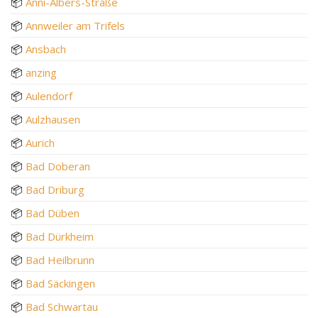
📦
Anni-Albers-Straße
📦
Annweiler am Trifels
📦
Ansbach
📦
anzing
📦
Aulendorf
📦
Aulzhausen
📦
Aurich
📦
Bad Doberan
📦
Bad Driburg
📦
Bad Düben
📦
Bad Dürkheim
📦
Bad Heilbrunn
📦
Bad Säckingen
📦
Bad Schwartau