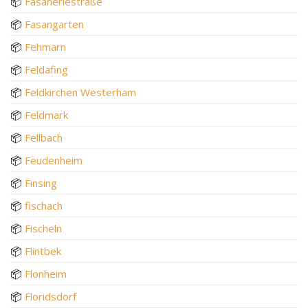
📦
Fasaneriestraße
📦
Fasangarten
📦
Fehmarn
📦
Feldafing
📦
Feldkirchen Westerham
📦
Feldmark
📦
Fellbach
📦
Feudenheim
📦
Finsing
📦
fischach
📦
Fischeln
📦
Flintbek
📦
Flonheim
📦
Floridsdorf