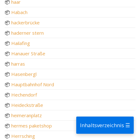
📦
haar
📦
Habach
📦
hackerbrücke
📦
haderner stern
📦
Hailafing
📦
Hanauer Straße
📦
harras
📦
Hasenbergl
📦
Hauptbahnhof Nord
📦
Hechendorf
📦
Heideckstraße
📦
heimeranplatz
Inhaltsverzeichnis ☰
📦
hermes paketshop
📦
Herrsching