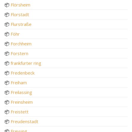
📦
Flörsheim
📦
Florstadt
📦
Flurstraße
📦
Föhr
📦
Forchheim
📦
Forstern
📦
frankfurter ring
📦
Fredenbeck
📦
Freiham
📦
Freilassing
📦
Freinsheim
📦
Freistett
📦
Freudenstadt
📦
Freyung