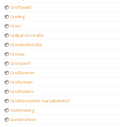
📦
Greifswald
📦
Greiling
📦
Greiz
📦
Grillparzerstraße
📦
Grombühlstraße
📦
Gronau
📦
Gronsdorf
📦
Großbeeren
📦
Großenhain
📦
Großhadern
📦
Großhesselohe Isartalbahnhof
📦
Gudensberg
📦
Gundersheim