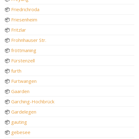
📦
Friedrichroda
📦
Friesenheim
📦
Fritzlar
📦
Frohnhauser Str.
📦
fröttmaning
📦
Fürstenzell
📦
furth
📦
Furtwangen
📦
Gaarden
📦
Garching-Hochbrück
📦
Gardelegen
📦
gauting
📦
gebesee