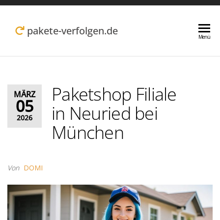
Zum
Inhalt
pakete-verfolgen.de
Menü
springen
Paketshop Filiale
MÄRZ
05
in Neuried bei
2026
München
Von
DOMI