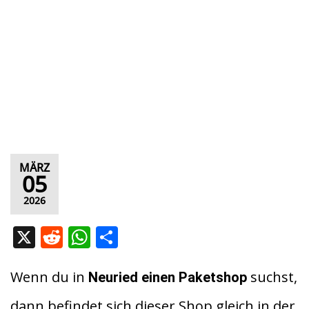
MÄRZ
05
2026
X
R
W
T
e
h
ei
d
at
le
Wenn du in
suchst,
Neuried
einen Paketshop
di
s
n
dann befindet sich dieser Shop gleich in der