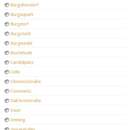
📦
Burgaltendorf
📦
Burgaupark
📦
Burgdorf
📦
Burgstädt
📦
Burgwedel
📦
Buxtehude
📦
Candidplatz
📦
Celle
📦
Clemensstraße
📦
Connewitz
📦
Dall'Armistraße
📦
Daun
📦
Deining
📦
deisenhofen