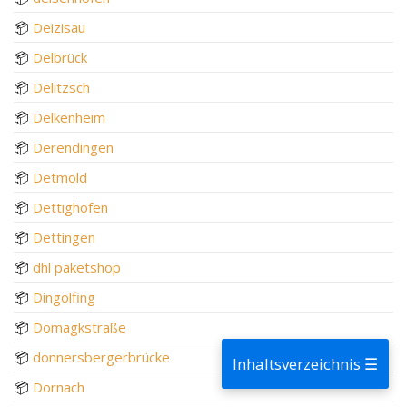
📦
Deizisau
📦
Delbrück
📦
Delitzsch
📦
Delkenheim
📦
Derendingen
📦
Detmold
📦
Dettighofen
📦
Dettingen
📦
dhl paketshop
📦
Dingolfing
📦
Domagkstraße
📦
donnersbergerbrücke
Inhaltsverzeichnis ☰
📦
Dornach