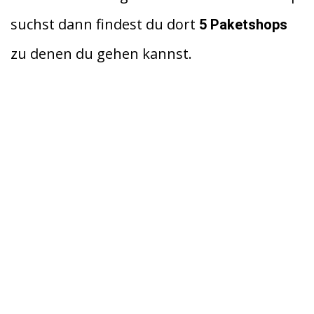
di
s
n
suchst dann findest du dort
5 Paketshops
t
A
zu denen du gehen kannst.
p
p