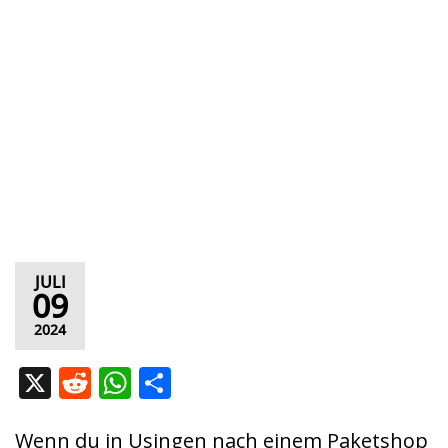
JULI
09
2024
X
R
W
T
e
h
ei
d
at
le
Wenn du in Usingen nach einem Paketshop