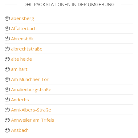
DHL PACKSTATIONEN IN DER UMGEBUNG
📦
abensberg
📦
Affalterbach
📦
Ahrensbök
📦
albrechtstraße
📦
alte heide
📦
am hart
📦
Am Münchner Tor
📦
Amalienburgstraße
📦
Andechs
📦
Anni-Albers-Straße
📦
Annweiler am Trifels
📦
Ansbach