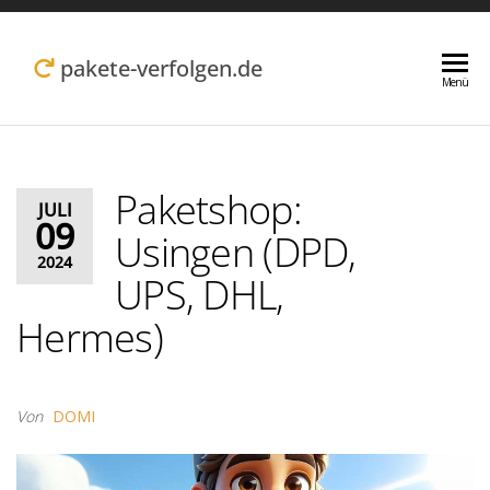
Zum
Inhalt
pakete-verfolgen.de
Menü
springen
Paketshop:
JULI
09
Usingen (DPD,
2024
UPS, DHL,
Hermes)
Von
DOMI