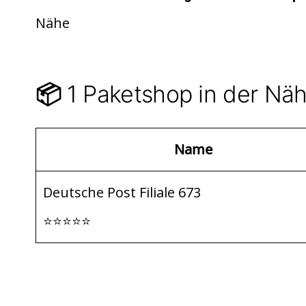
di
s
n
Nähe
t
A
p
p
1 Paketshop in der Nä
📦
Name
Deutsche Post Filiale 673
⭐⭐⭐⭐⭐