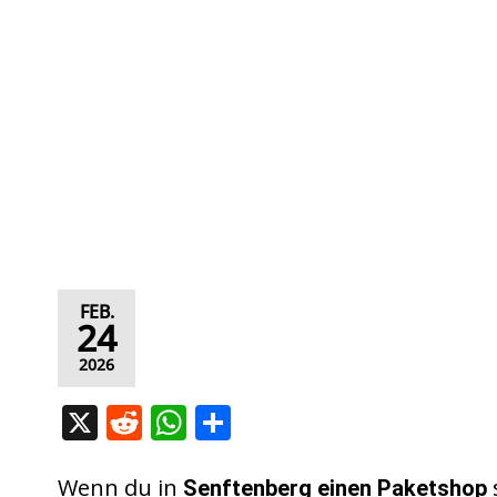
FEB.
24
2026
X
R
W
T
e
h
ei
d
at
le
Wenn du in
Senftenberg
einen Paketshop