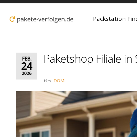
Zum
Inhalt
Packstation Fin
pakete-verfolgen.de
springen
Paketshop Filiale i
FEB.
24
2026
Von
DOMI