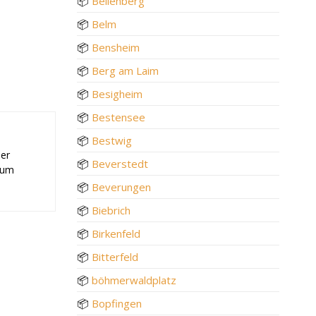
📦
Bellenberg
📦
Belm
📦
Bensheim
📦
Berg am Laim
📦
Besigheim
📦
Bestensee
📦
Bestwig
der
📦
Beverstedt
 zum
📦
Beverungen
📦
Biebrich
📦
Birkenfeld
📦
Bitterfeld
📦
böhmerwaldplatz
📦
Bopfingen