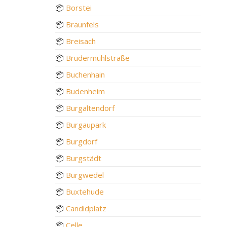
📦
Borstei
📦
Braunfels
📦
Breisach
📦
Brudermühlstraße
📦
Buchenhain
📦
Budenheim
📦
Burgaltendorf
📦
Burgaupark
📦
Burgdorf
📦
Burgstädt
📦
Burgwedel
📦
Buxtehude
📦
Candidplatz
📦
Celle