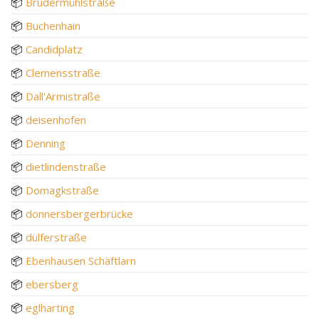
📦
Brudermühlstraße
📦
Buchenhain
📦
Candidplatz
📦
Clemensstraße
📦
Dall'Armistraße
📦
deisenhofen
📦
Denning
📦
dietlindenstraße
📦
Domagkstraße
📦
donnersbergerbrücke
📦
dülferstraße
📦
Ebenhausen Schäftlarn
📦
ebersberg
📦
eglharting