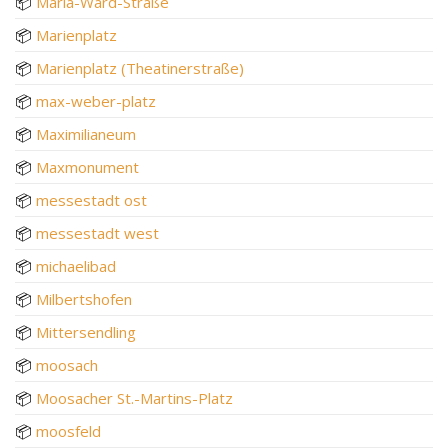
📦
Maria-Ward-Straße
📦
Marienplatz
📦
Marienplatz (Theatinerstraße)
📦
max-weber-platz
📦
Maximilianeum
📦
Maxmonument
📦
messestadt ost
📦
messestadt west
📦
michaelibad
📦
Milbertshofen
📦
Mittersendling
📦
moosach
📦
Moosacher St.-Martins-Platz
📦
moosfeld