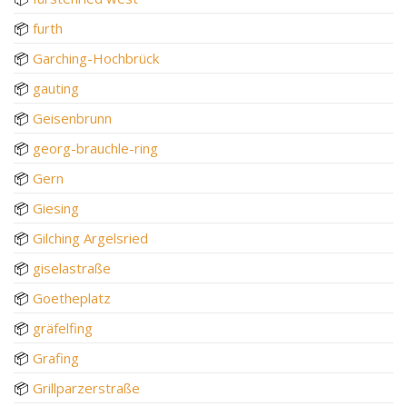
📦
furth
📦
Garching-Hochbrück
📦
gauting
📦
Geisenbrunn
📦
georg-brauchle-ring
📦
Gern
📦
Giesing
📦
Gilching Argelsried
📦
giselastraße
📦
Goetheplatz
📦
gräfelfing
📦
Grafing
📦
Grillparzerstraße