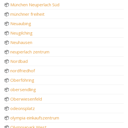
📦
München Neuperlach Süd
📦
münchner freiheit
📦
Neuaubing
📦
Neugilching
📦
Neuhausen
📦
neuperlach zentrum
📦
Nordbad
📦
nordfriedhof
📦
Oberföhring
📦
obersendling
📦
Oberwiesenfeld
📦
odeonsplatz
📦
olympia einkaufszentrum
📦
Olympiapark West