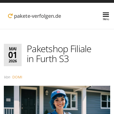
Zum
Inhalt
pakete-verfolgen.de
Menü
springen
Paketshop Filiale
MAI
01
in Furth S3
2026
Von
DOMI