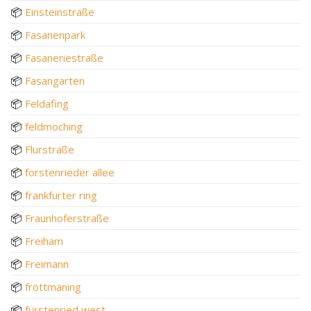
📦
Einsteinstraße
📦
Fasanenpark
📦
Fasaneriestraße
📦
Fasangarten
📦
Feldafing
📦
feldmoching
📦
Flurstraße
📦
forstenrieder allee
📦
frankfurter ring
📦
Fraunhoferstraße
📦
Freiham
📦
Freimann
📦
fröttmaning
📦
fürstenried west