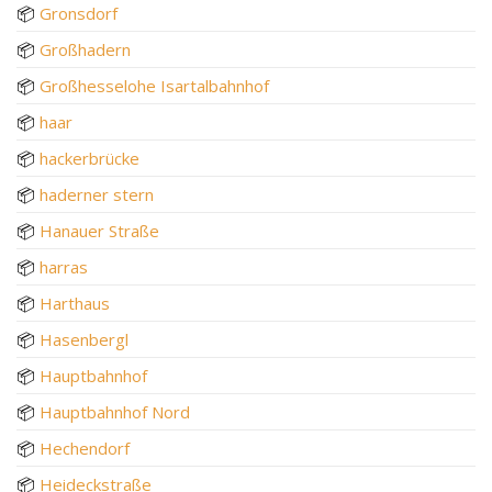
📦
Gronsdorf
📦
Großhadern
📦
Großhesselohe Isartalbahnhof
📦
haar
📦
hackerbrücke
📦
haderner stern
📦
Hanauer Straße
📦
harras
📦
Harthaus
📦
Hasenbergl
📦
Hauptbahnhof
📦
Hauptbahnhof Nord
📦
Hechendorf
📦
Heideckstraße