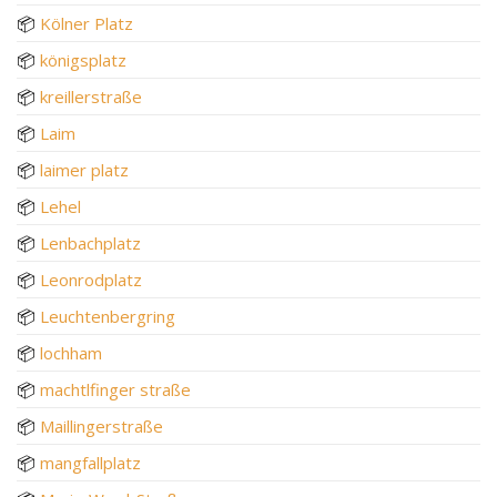
📦
Kölner Platz
📦
königsplatz
📦
kreillerstraße
📦
Laim
📦
laimer platz
📦
Lehel
📦
Lenbachplatz
📦
Leonrodplatz
📦
Leuchtenbergring
📦
lochham
📦
machtlfinger straße
📦
Maillingerstraße
📦
mangfallplatz