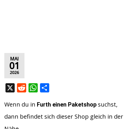
MAI
01
2026
X
R
W
T
e
h
ei
d
at
le
Wenn du in
suchst,
Furth
einen Paketshop
di
s
n
dann befindet sich dieser Shop gleich in der
t
A
Nähe