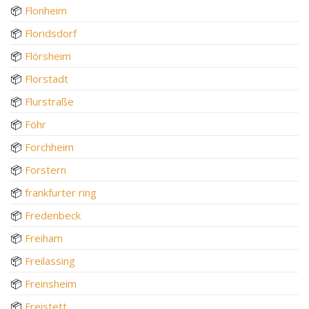
📦
Flonheim
📦
Floridsdorf
📦
Flörsheim
📦
Florstadt
📦
Flurstraße
📦
Föhr
📦
Forchheim
📦
Forstern
📦
frankfurter ring
📦
Fredenbeck
📦
Freiham
📦
Freilassing
📦
Freinsheim
📦
Freistett