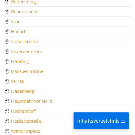
📦
Gudensberg
📦
Gundersheim
📦
haar
📦
Habach
📦
hackerbrücke
📦
haderner stern
📦
Hailafing
📦
Hanauer Straße
📦
harras
📦
Hasenbergl
📦
Hauptbahnhof Nord
📦
Hechendorf
Inhaltsverzeichnis ☰
📦
Heideckstraße
📦
heimeranplatz