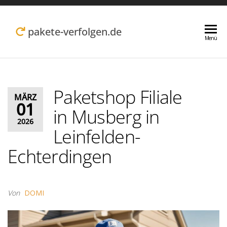
Zum
Inhalt
pakete-verfolgen.de
Menü
springen
Paketshop Filiale
MÄRZ
01
in Musberg in
2026
Leinfelden-
Echterdingen
Von
DOMI