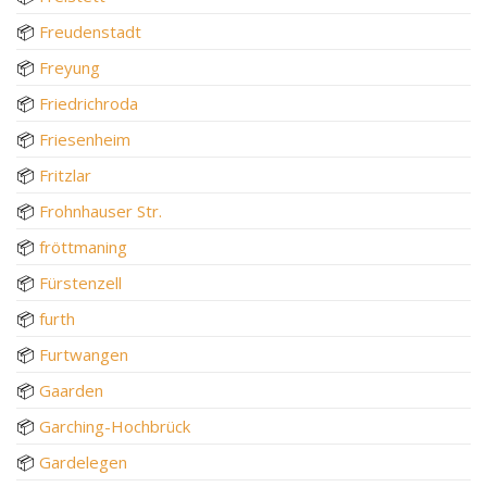
📦
Freudenstadt
📦
Freyung
📦
Friedrichroda
📦
Friesenheim
📦
Fritzlar
📦
Frohnhauser Str.
📦
fröttmaning
📦
Fürstenzell
📦
furth
📦
Furtwangen
📦
Gaarden
📦
Garching-Hochbrück
📦
Gardelegen