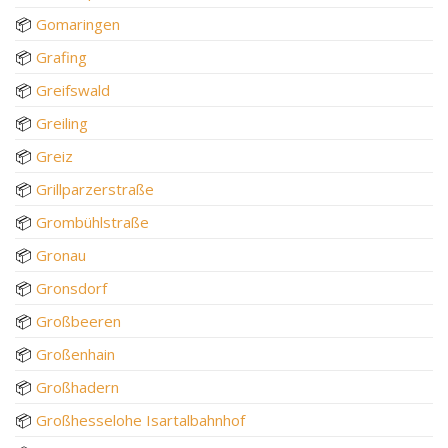
📦
Gomaringen
📦
Grafing
📦
Greifswald
📦
Greiling
📦
Greiz
📦
Grillparzerstraße
📦
Grombühlstraße
📦
Gronau
📦
Gronsdorf
📦
Großbeeren
📦
Großenhain
📦
Großhadern
📦
Großhesselohe Isartalbahnhof