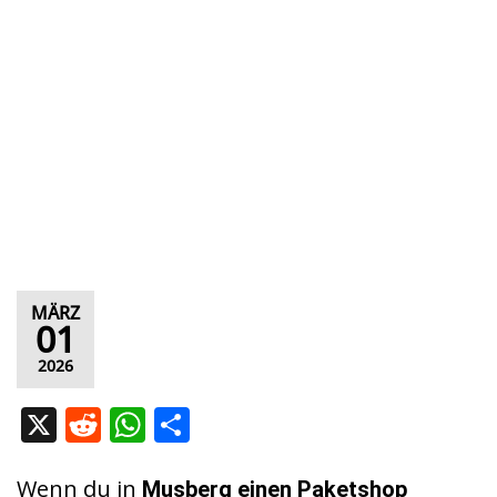
MÄRZ
01
2026
X
R
W
T
e
h
ei
d
at
le
Wenn du in
Musberg
einen Paketshop