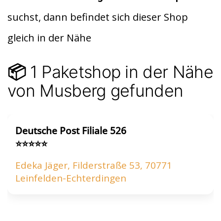
di
s
n
suchst, dann befindet sich dieser Shop
t
A
gleich in der Nähe
p
p
1 Paketshop in der Nähe
📦
von Musberg gefunden
Deutsche Post Filiale 526
⭐⭐⭐⭐⭐
Edeka Jäger, Filderstraße 53, 70771
Leinfelden-Echterdingen