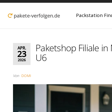
Zum
Inhalt
Packstation Fin
pakete-verfolgen.de
springen
Paketshop Filiale 
APR.
23
U6
2026
Von
DOMI