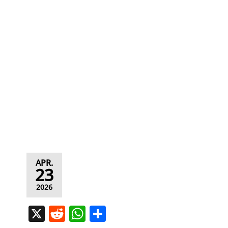
APR.
23
2026
X
R
W
T