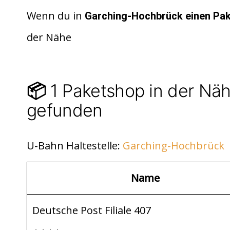
e
h
ei
d
at
le
Wenn du in
Garching-Hochbrück
einen Pa
di
s
n
der Nähe
t
A
p
p
1 Paketshop in der Nä
📦
gefunden
U-Bahn Haltestelle:
Garching-Hochbrück
Name
Deutsche Post Filiale 407