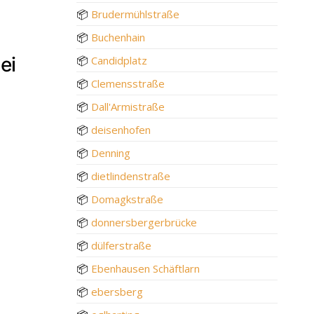
📦
Brudermühlstraße
📦
Buchenhain
ei
📦
Candidplatz
📦
Clemensstraße
📦
Dall'Armistraße
📦
deisenhofen
📦
Denning
📦
dietlindenstraße
📦
Domagkstraße
📦
donnersbergerbrücke
📦
dülferstraße
📦
Ebenhausen Schäftlarn
📦
ebersberg