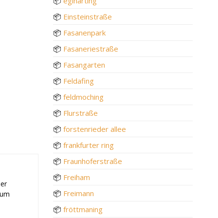
📦
eglharting
📦
Einsteinstraße
📦
Fasanenpark
📦
Fasaneriestraße
📦
Fasangarten
📦
Feldafing
📦
feldmoching
📦
Flurstraße
📦
forstenrieder allee
📦
frankfurter ring
📦
Fraunhoferstraße
📦
Freiham
der
📦
Freimann
 zum
📦
fröttmaning