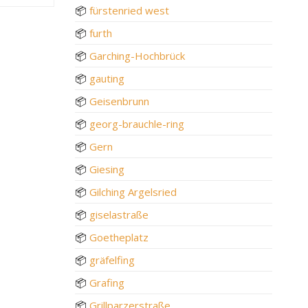
📦
fürstenried west
📦
furth
📦
Garching-Hochbrück
📦
gauting
📦
Geisenbrunn
📦
georg-brauchle-ring
📦
Gern
📦
Giesing
📦
Gilching Argelsried
📦
giselastraße
📦
Goetheplatz
📦
gräfelfing
📦
Grafing
📦
Grillparzerstraße