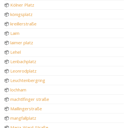
📦
Kölner Platz
📦
königsplatz
📦
kreillerstraße
📦
Laim
📦
laimer platz
📦
Lehel
📦
Lenbachplatz
📦
Leonrodplatz
📦
Leuchtenbergring
📦
lochham
📦
machtlfinger straße
📦
Maillingerstraße
📦
mangfallplatz
📦
Maria-Ward-Straße