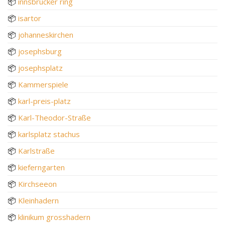
📦
innsbrucker ring
📦
isartor
📦
johanneskirchen
📦
josephsburg
📦
josephsplatz
📦
Kammerspiele
📦
karl-preis-platz
📦
Karl-Theodor-Straße
📦
karlsplatz stachus
📦
Karlstraße
📦
kieferngarten
📦
Kirchseeon
📦
Kleinhadern
📦
klinikum grosshadern