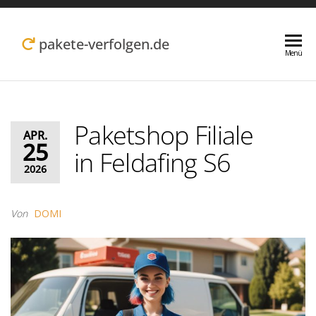
Zum
Inhalt
pakete-verfolgen.de
Menü
springen
Paketshop Filiale
APR.
25
in Feldafing S6
2026
Von
DOMI