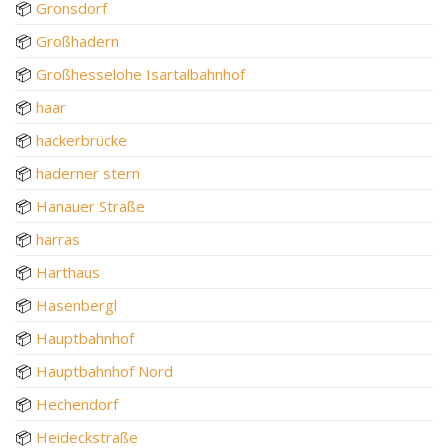
📦
Gronsdorf
📦
Großhadern
📦
Großhesselohe Isartalbahnhof
📦
haar
📦
hackerbrücke
📦
haderner stern
📦
Hanauer Straße
📦
harras
📦
Harthaus
📦
Hasenbergl
📦
Hauptbahnhof
📦
Hauptbahnhof Nord
📦
Hechendorf
📦
Heideckstraße