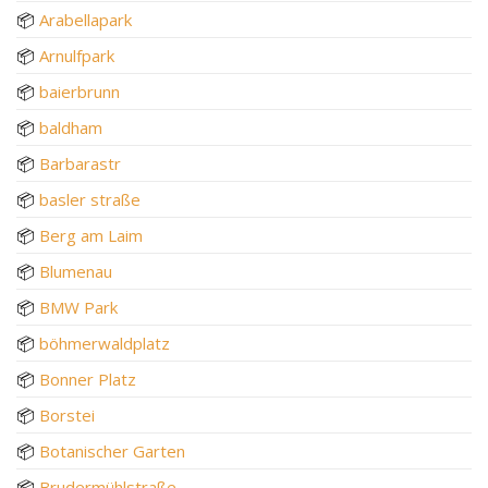
📦
Arabellapark
📦
Arnulfpark
📦
baierbrunn
📦
baldham
📦
Barbarastr
📦
basler straße
📦
Berg am Laim
📦
Blumenau
📦
BMW Park
📦
böhmerwaldplatz
📦
Bonner Platz
📦
Borstei
📦
Botanischer Garten
📦
Brudermühlstraße