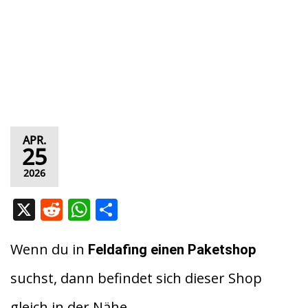
APR.
25
2026
X
R
W
T
e
h
ei
d
at
le
Wenn du in
Feldafing
einen Paketshop
di
s
n
suchst, dann befindet sich dieser Shop
t
A
gleich in der Nähe