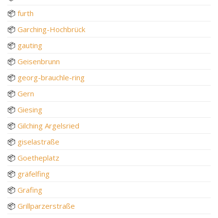
📦
furth
📦
Garching-Hochbrück
📦
gauting
📦
Geisenbrunn
📦
georg-brauchle-ring
📦
Gern
📦
Giesing
📦
Gilching Argelsried
📦
giselastraße
📦
Goetheplatz
📦
gräfelfing
📦
Grafing
📦
Grillparzerstraße