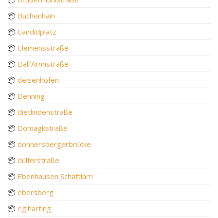
📦
Buchenhain
📦
Candidplatz
📦
Clemensstraße
📦
Dall'Armistraße
📦
deisenhofen
📦
Denning
📦
dietlindenstraße
📦
Domagkstraße
📦
donnersbergerbrücke
📦
dülferstraße
📦
Ebenhausen Schäftlarn
📦
ebersberg
📦
eglharting