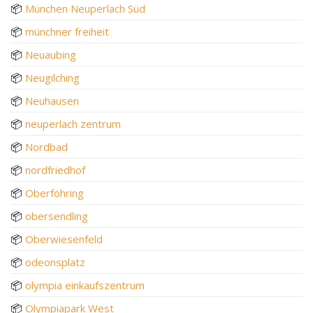
📦
München Neuperlach Süd
📦
münchner freiheit
📦
Neuaubing
📦
Neugilching
📦
Neuhausen
📦
neuperlach zentrum
📦
Nordbad
📦
nordfriedhof
📦
Oberföhring
📦
obersendling
📦
Oberwiesenfeld
📦
odeonsplatz
📦
olympia einkaufszentrum
📦
Olympiapark West