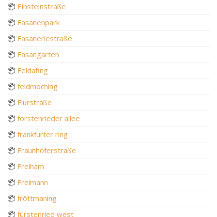
📦
Einsteinstraße
📦
Fasanenpark
📦
Fasaneriestraße
📦
Fasangarten
📦
Feldafing
📦
feldmoching
📦
Flurstraße
📦
forstenrieder allee
📦
frankfurter ring
📦
Fraunhoferstraße
📦
Freiham
📦
Freimann
📦
fröttmaning
📦
fürstenried west