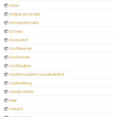
📦
Greiz
📦
Grillparzerstraße
📦
Grombühlstraße
📦
Gronau
📦
Gronsdorf
📦
Großbeeren
📦
Großenhain
📦
Großhadern
📦
Großhesselohe Isartalbahnhof
📦
Gudensberg
📦
Gundersheim
📦
haar
📦
Habach