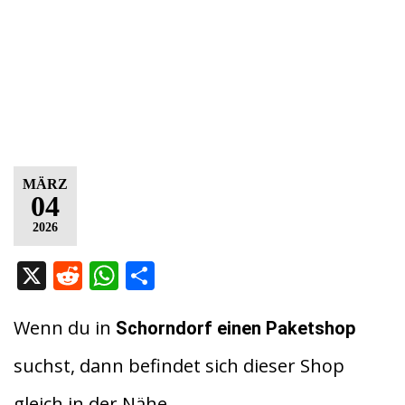
MÄRZ
04
2026
X
R
W
T
e
h
ei
d
at
le
Wenn du in
Schorndorf
einen Paketshop
di
s
n
suchst, dann befindet sich dieser Shop
t
A
gleich in der Nähe