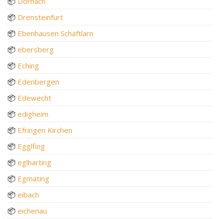
📦
Dornach
📦
Drensteinfurt
📦
Ebenhausen Schäftlarn
📦
ebersberg
📦
Eching
📦
Edenbergen
📦
Edewecht
📦
edigheim
📦
Efringen Kirchen
📦
Egglfing
📦
eglharting
📦
Egmating
📦
eibach
📦
eichenau