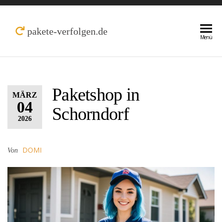
Zum
Inhalt
pakete-verfolgen.de
Menü
springen
Paketshop in
MÄRZ
04
Schorndorf
2026
DOMI
Von