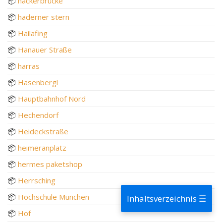
📦
hackerbrücke
📦
haderner stern
📦
Hailafing
📦
Hanauer Straße
📦
harras
📦
Hasenbergl
📦
Hauptbahnhof Nord
📦
Hechendorf
📦
Heideckstraße
📦
heimeranplatz
📦
hermes paketshop
📦
Herrsching
📦
Hochschule München
Inhaltsverzeichnis ☰
📦
Hof