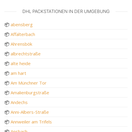
DHL PACKSTATIONEN IN DER UMGEBUNG
📦
abensberg
📦
Affalterbach
📦
Ahrensbök
📦
albrechtstraße
📦
alte heide
📦
am hart
📦
Am Münchner Tor
📦
Amalienburgstraße
📦
Andechs
📦
Anni-Albers-Straße
📦
Annweiler am Trifels
📦
Ansbach