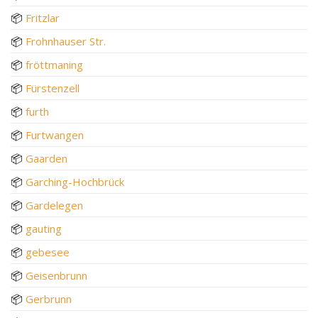
📦
Fritzlar
📦
Frohnhauser Str.
📦
fröttmaning
📦
Fürstenzell
📦
furth
📦
Furtwangen
📦
Gaarden
📦
Garching-Hochbrück
📦
Gardelegen
📦
gauting
📦
gebesee
📦
Geisenbrunn
📦
Gerbrunn