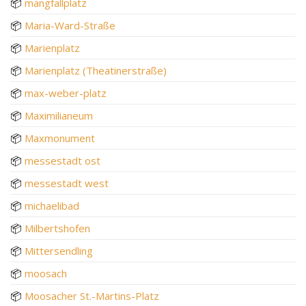
📦
mangfallplatz
📦
Maria-Ward-Straße
📦
Marienplatz
📦
Marienplatz (Theatinerstraße)
📦
max-weber-platz
📦
Maximilianeum
📦
Maxmonument
📦
messestadt ost
📦
messestadt west
📦
michaelibad
📦
Milbertshofen
📦
Mittersendling
📦
moosach
📦
Moosacher St.-Martins-Platz