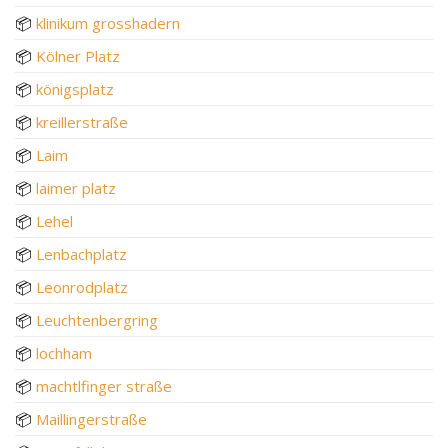
📦
klinikum grosshadern
📦
Kölner Platz
📦
königsplatz
📦
kreillerstraße
📦
Laim
📦
laimer platz
📦
Lehel
📦
Lenbachplatz
📦
Leonrodplatz
📦
Leuchtenbergring
📦
lochham
📦
machtlfinger straße
📦
Maillingerstraße