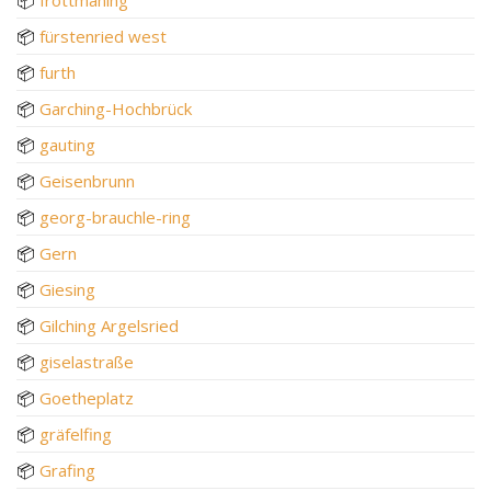
📦
fürstenried west
📦
furth
📦
Garching-Hochbrück
📦
gauting
📦
Geisenbrunn
📦
georg-brauchle-ring
📦
Gern
📦
Giesing
📦
Gilching Argelsried
📦
giselastraße
📦
Goetheplatz
📦
gräfelfing
📦
Grafing