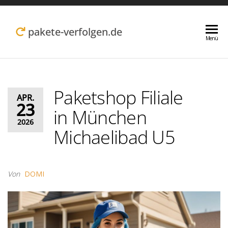
Zum
Inhalt
pakete-verfolgen.de
Menü
springen
Paketshop Filiale
APR.
23
in München
2026
Michaelibad U5
Von
DOMI