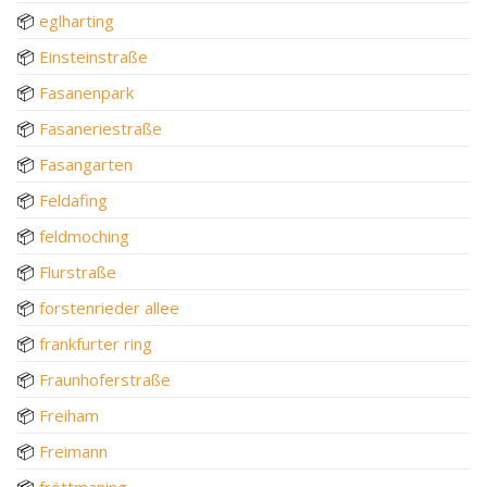
📦
eglharting
📦
Einsteinstraße
📦
Fasanenpark
📦
Fasaneriestraße
📦
Fasangarten
📦
Feldafing
📦
feldmoching
📦
Flurstraße
📦
forstenrieder allee
📦
frankfurter ring
📦
Fraunhoferstraße
📦
Freiham
📦
Freimann
📦
fröttmaning