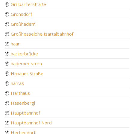
📦
Grillparzerstraße
📦
Gronsdorf
📦
Großhadern
📦
Großhesselohe Isartalbahnhof
📦
haar
📦
hackerbrücke
📦
haderner stern
📦
Hanauer Straße
📦
harras
📦
Harthaus
📦
Hasenbergl
📦
Hauptbahnhof
📦
Hauptbahnhof Nord
📦
Hechendorf