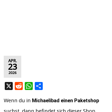
APR.
23
2026
X
R
W
T
e
h
ei
d
at
le
Wenn du in
Michaelibad
einen Paketshop
di
s
n
suchst, dann befindet sich dieser Shop