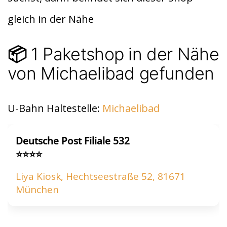
t
A
gleich in der Nähe
p
p
1 Paketshop in der Nähe
📦
von Michaelibad gefunden
U-Bahn Haltestelle:
Michaelibad
Deutsche Post Filiale 532
⭐⭐⭐⭐
Liya Kiosk, Hechtseestraße 52, 81671
München