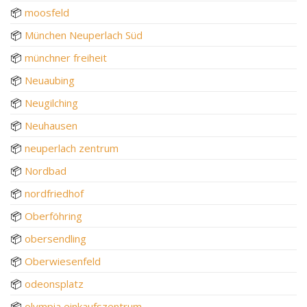
📦
moosfeld
📦
München Neuperlach Süd
📦
münchner freiheit
📦
Neuaubing
📦
Neugilching
📦
Neuhausen
📦
neuperlach zentrum
📦
Nordbad
📦
nordfriedhof
📦
Oberföhring
📦
obersendling
📦
Oberwiesenfeld
📦
odeonsplatz
📦
olympia einkaufszentrum