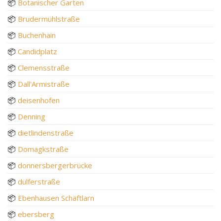
📦
Botanischer Garten
📦
Brudermühlstraße
📦
Buchenhain
📦
Candidplatz
📦
Clemensstraße
📦
Dall'Armistraße
📦
deisenhofen
📦
Denning
📦
dietlindenstraße
📦
Domagkstraße
📦
donnersbergerbrücke
📦
dülferstraße
📦
Ebenhausen Schäftlarn
📦
ebersberg