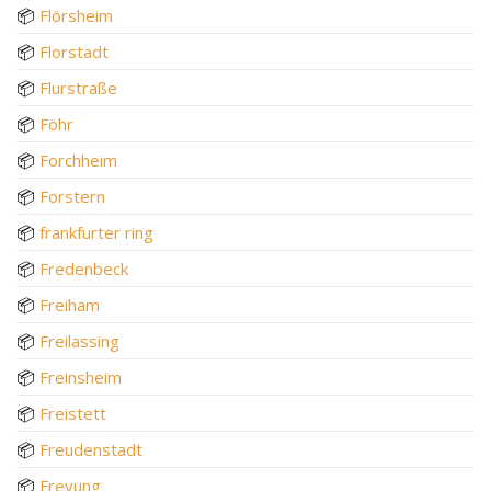
📦
Flörsheim
📦
Florstadt
📦
Flurstraße
📦
Föhr
📦
Forchheim
📦
Forstern
📦
frankfurter ring
📦
Fredenbeck
📦
Freiham
📦
Freilassing
📦
Freinsheim
📦
Freistett
📦
Freudenstadt
📦
Freyung