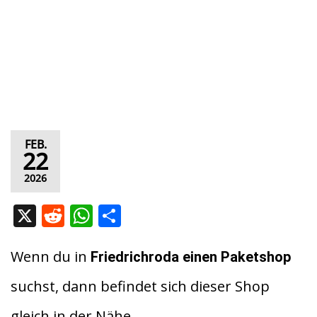
FEB.
22
2026
X
R
W
T
e
h
ei
d
at
le
Wenn du in
Friedrichroda
einen Paketshop
di
s
n
suchst, dann befindet sich dieser Shop
t
A
gleich in der Nähe