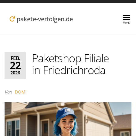
Zum
Inhalt
pakete-verfolgen.de
Menü
springen
Paketshop Filiale
FEB.
22
in Friedrichroda
2026
Von
DOMI