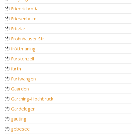
📦
Friedrichroda
📦
Friesenheim
📦
Fritzlar
📦
Frohnhauser Str.
📦
fröttmaning
📦
Fürstenzell
📦
furth
📦
Furtwangen
📦
Gaarden
📦
Garching-Hochbrück
📦
Gardelegen
📦
gauting
📦
gebesee