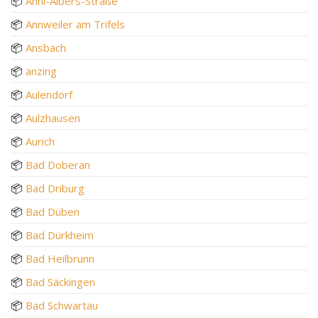
📦
Anni-Albers-Straße
📦
Annweiler am Trifels
📦
Ansbach
📦
anzing
📦
Aulendorf
📦
Aulzhausen
📦
Aurich
📦
Bad Doberan
📦
Bad Driburg
📦
Bad Düben
📦
Bad Dürkheim
📦
Bad Heilbrunn
📦
Bad Säckingen
📦
Bad Schwartau