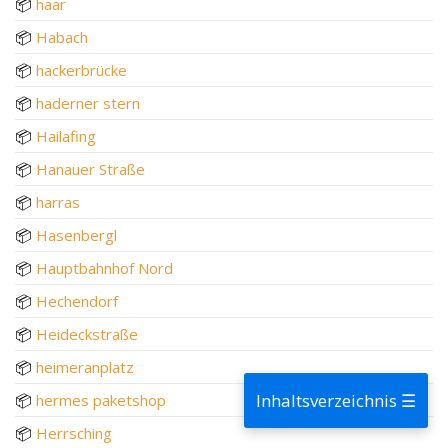
📦
haar
📦
Habach
📦
hackerbrücke
📦
haderner stern
📦
Hailafing
📦
Hanauer Straße
📦
harras
📦
Hasenbergl
📦
Hauptbahnhof Nord
📦
Hechendorf
📦
Heideckstraße
📦
heimeranplatz
Inhaltsverzeichnis ☰
📦
hermes paketshop
📦
Herrsching