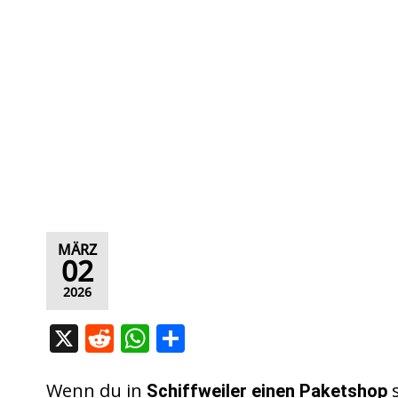
MÄRZ
02
2026
X
R
W
T
e
h
ei
d
at
le
Wenn du in
s
Schiffweiler
einen Paketshop