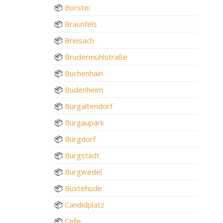
📦
Borstei
📦
Braunfels
📦
Breisach
📦
Brudermühlstraße
📦
Buchenhain
📦
Budenheim
📦
Burgaltendorf
📦
Burgaupark
📦
Burgdorf
📦
Burgstädt
📦
Burgwedel
📦
Buxtehude
📦
Candidplatz
📦
Celle