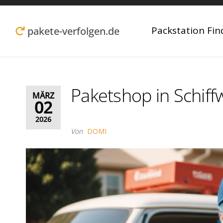
Zum
Inhalt
Packstation Fin
pakete-verfolgen.de
springen
Paketshop in Schiffw
MÄRZ
02
2026
Von
DOMI