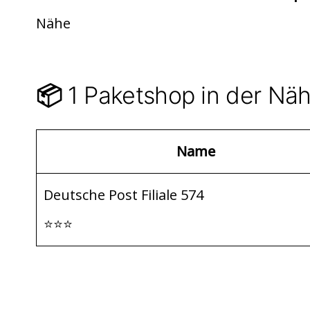
di
s
n
Nähe
t
A
p
p
1 Paketshop in der Näh
📦
Name
Deutsche Post Filiale 574
⭐⭐⭐