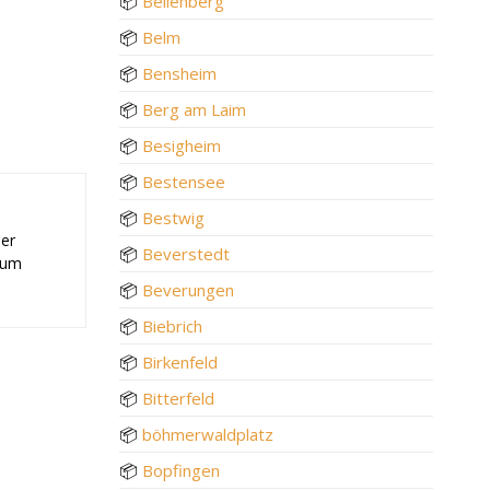
📦
Bellenberg
📦
Belm
📦
Bensheim
📦
Berg am Laim
📦
Besigheim
📦
Bestensee
📦
Bestwig
der
📦
Beverstedt
 zum
📦
Beverungen
📦
Biebrich
📦
Birkenfeld
📦
Bitterfeld
📦
böhmerwaldplatz
📦
Bopfingen