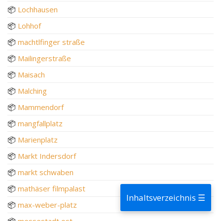
📦
Lochhausen
📦
Lohhof
📦
machtlfinger straße
📦
Mailingerstraße
📦
Maisach
📦
Malching
📦
Mammendorf
📦
mangfallplatz
📦
Marienplatz
📦
Markt Indersdorf
📦
markt schwaben
📦
mathäser filmpalast
Inhaltsverzeichnis ☰
📦
max-weber-platz