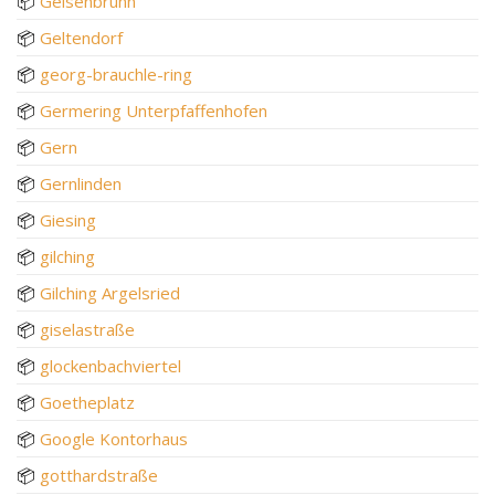
📦
Geisenbrunn
📦
Geltendorf
📦
georg-brauchle-ring
📦
Germering Unterpfaffenhofen
📦
Gern
📦
Gernlinden
📦
Giesing
📦
gilching
📦
Gilching Argelsried
📦
giselastraße
📦
glockenbachviertel
📦
Goetheplatz
📦
Google Kontorhaus
📦
gotthardstraße