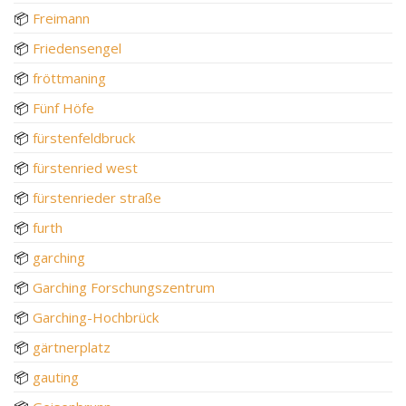
📦
Freimann
📦
Friedensengel
📦
fröttmaning
📦
Fünf Höfe
📦
fürstenfeldbruck
📦
fürstenried west
📦
fürstenrieder straße
📦
furth
📦
garching
📦
Garching Forschungszentrum
📦
Garching-Hochbrück
📦
gärtnerplatz
📦
gauting