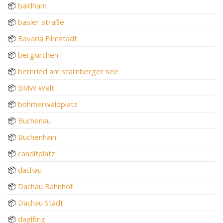
📦
baldham
📦
basler straße
📦
Bavaria Filmstadt
📦
bergkirchen
📦
bernried am starnberger see
📦
BMW Welt
📦
böhmerwaldplatz
📦
Buchenau
📦
Buchenhain
📦
canditplatz
📦
dachau
📦
Dachau Bahnhof
📦
Dachau Stadt
📦
daglfing