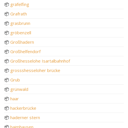
📦
gräfelfing
📦
Grafrath
📦
grasbrunn
📦
gröbenzell
📦
Großhadern
📦
Großhelfendorf
📦
Großhesselohe Isartalbahnhof
📦
grossshesseloher brücke
📦
Grub
📦
grünwald
📦
haar
📦
hackerbrücke
📦
haderner stern
📦
haimhausen