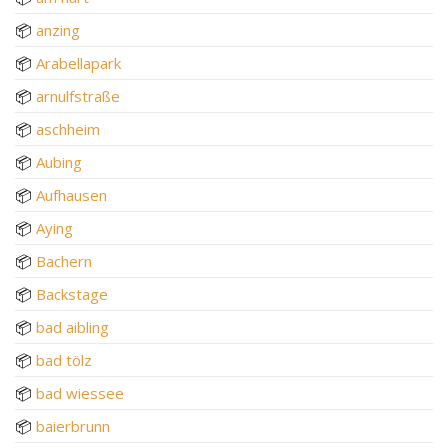
📦
anzing
📦
Arabellapark
📦
arnulfstraße
📦
aschheim
📦
Aubing
📦
Aufhausen
📦
Aying
📦
Bachern
📦
Backstage
📦
bad aibling
📦
bad tölz
📦
bad wiessee
📦
baierbrunn