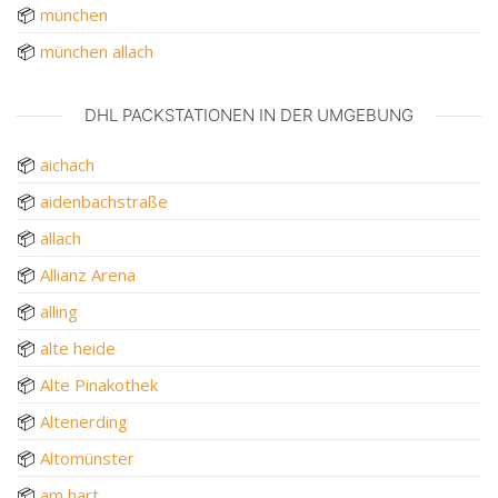
📦
münchen
📦
münchen allach
DHL PACKSTATIONEN IN DER UMGEBUNG
📦
aichach
📦
aidenbachstraße
📦
allach
📦
Allianz Arena
📦
alling
📦
alte heide
📦
Alte Pinakothek
📦
Altenerding
📦
Altomünster
📦
am hart