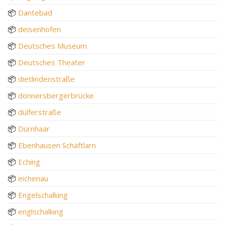
📦
Dantebad
📦
deisenhofen
📦
Deutsches Museum
📦
Deutsches Theater
📦
dietlindenstraße
📦
donnersbergerbrücke
📦
dülferstraße
📦
Dürnhaar
📦
Ebenhausen Schäftlarn
📦
Eching
📦
eichenau
📦
Engelschalking
📦
englschalking