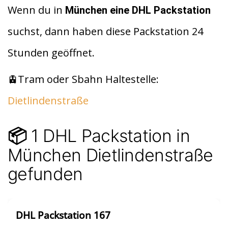
d
at
le
Wenn du in
München
eine DHL Packstation
di
s
n
suchst, dann haben diese Packstation 24
t
A
Stunden geöffnet.
p
p
🚊Tram oder Sbahn Haltestelle:
Dietlindenstraße
1 DHL Packstation in
📦
München Dietlindenstraße
gefunden
DHL Packstation 167