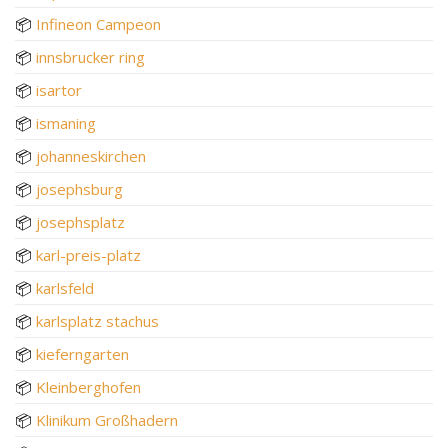
📦
Infineon Campeon
📦
innsbrucker ring
📦
isartor
📦
ismaning
📦
johanneskirchen
📦
josephsburg
📦
josephsplatz
📦
karl-preis-platz
📦
karlsfeld
📦
karlsplatz stachus
📦
kieferngarten
📦
Kleinberghofen
📦
Klinikum Großhadern