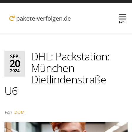
Zum
Inhalt
pakete-verfolgen.de
Menü
springen
DHL: Packstation:
SEP.
20
München
2024
Dietlindenstraße
U6
Von
DOMI