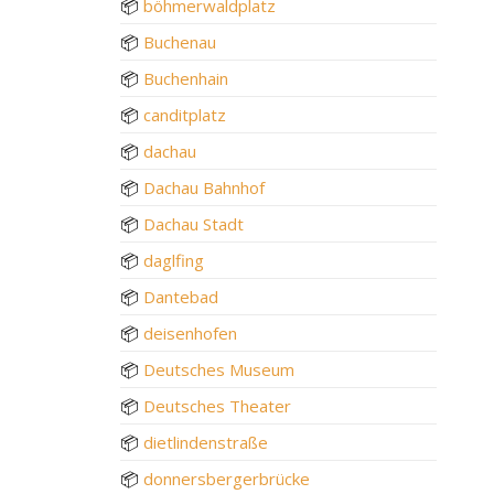
📦
böhmerwaldplatz
📦
Buchenau
📦
Buchenhain
📦
canditplatz
📦
dachau
📦
Dachau Bahnhof
📦
Dachau Stadt
📦
daglfing
📦
Dantebad
📦
deisenhofen
📦
Deutsches Museum
📦
Deutsches Theater
📦
dietlindenstraße
📦
donnersbergerbrücke