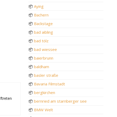
📦
Aying
📦
Bachern
📦
Backstage
📦
bad aibling
📦
bad tölz
📦
bad wiessee
📦
baierbrunn
📦
baldham
📦
basler straße
📦
Bavaria Filmstadt
📦
bergkirchen
ftreten
📦
bernried am starnberger see
📦
BMW Welt