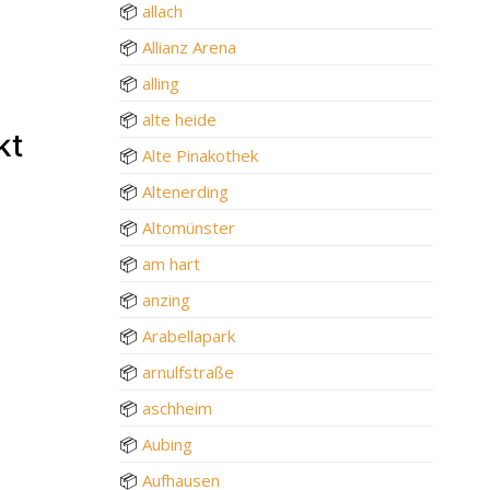
📦
allach
📦
Allianz Arena
📦
alling
📦
alte heide
kt
📦
Alte Pinakothek
📦
Altenerding
📦
Altomünster
📦
am hart
📦
anzing
📦
Arabellapark
📦
arnulfstraße
📦
aschheim
📦
Aubing
📦
Aufhausen