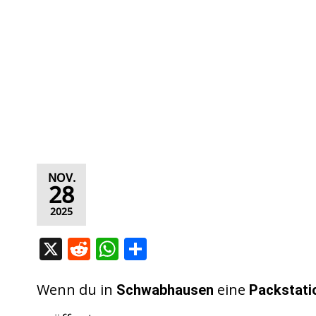
NOV.
28
2025
X
R
W
T
e
h
ei
d
at
le
Wenn du in
eine
Schwabhausen
Packstati