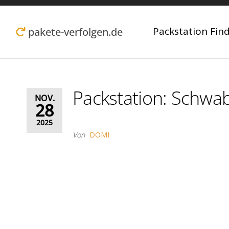
Zum
Inhalt
Packstation Fin
pakete-verfolgen.de
springen
Packstation: Schw
NOV.
28
2025
Von
DOMI