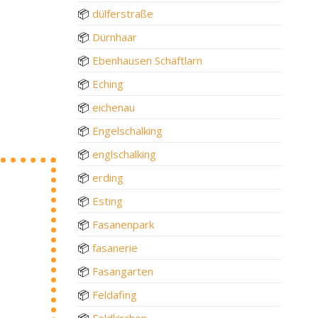
📦
dülferstraße
📦
Dürnhaar
📦
Ebenhausen Schäftlarn
📦
Eching
📦
eichenau
📦
Engelschalking
📦
englschalking
📦
erding
📦
Esting
📦
Fasanenpark
📦
fasanerie
📦
Fasangarten
📦
Feldafing