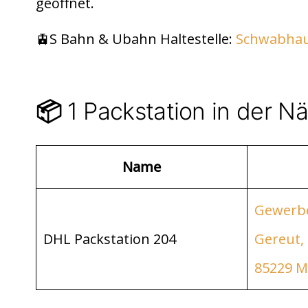
di
s
n
geöffnet.
t
A
p
🚊S Bahn & Ubahn Haltestelle:
Schwabha
p
1 Packstation in der 
📦
Name
Gewerbe
DHL Packstation 204
Gereut,
85229 M