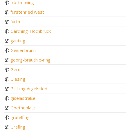
📦
fröttmaning
📦
fürstenried west
📦
furth
📦
Garching-Hochbrück
📦
gauting
📦
Geisenbrunn
📦
georg-brauchle-ring
📦
Gern
📦
Giesing
📦
Gilching Argelsried
📦
giselastraße
📦
Goetheplatz
📦
gräfelfing
📦
Grafing