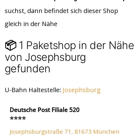
di
s
n
suchst, dann befindet sich dieser Shop
t
A
gleich in der Nähe
p
p
1 Paketshop in der Nähe
📦
von Josephsburg
gefunden
U-Bahn Haltestelle:
Josephsburg
Deutsche Post Filiale 520
⭐⭐⭐⭐
Josephsburgstraße 71, 81673 München