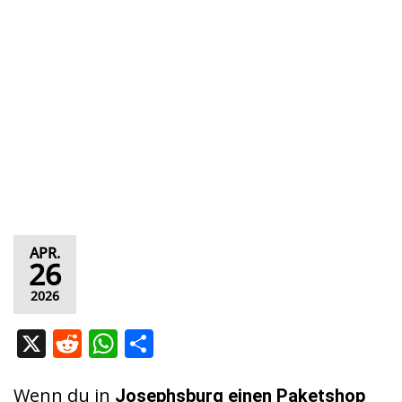
APR.
26
2026
X
R
W
T
e
h
ei
d
at
le
Wenn du in
Josephsburg
einen Paketshop