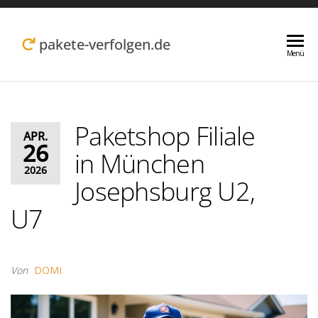
Zum
Inhalt
pakete-verfolgen.de
Menü
springen
Paketshop Filiale
APR.
26
in München
2026
Josephsburg U2,
U7
Von
DOMI