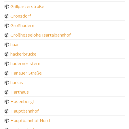
📦
Grillparzerstraße
📦
Gronsdorf
📦
Großhadern
📦
Großhesselohe Isartalbahnhof
📦
haar
📦
hackerbrücke
📦
haderner stern
📦
Hanauer Straße
📦
harras
📦
Harthaus
📦
Hasenbergl
📦
Hauptbahnhof
📦
Hauptbahnhof Nord