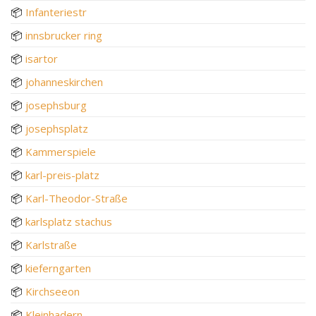
📦
Infanteriestr
📦
innsbrucker ring
📦
isartor
📦
johanneskirchen
📦
josephsburg
📦
josephsplatz
📦
Kammerspiele
📦
karl-preis-platz
📦
Karl-Theodor-Straße
📦
karlsplatz stachus
📦
Karlstraße
📦
kieferngarten
📦
Kirchseeon
📦
Kleinhadern