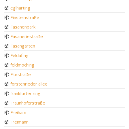
📦
eglharting
📦
Einsteinstraße
📦
Fasanenpark
📦
Fasaneriestraße
📦
Fasangarten
📦
Feldafing
📦
feldmoching
📦
Flurstraße
📦
forstenrieder allee
📦
frankfurter ring
📦
Fraunhoferstraße
📦
Freiham
📦
Freimann