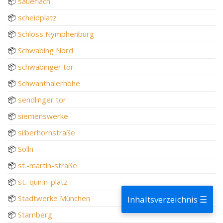
📦
sauerlach
📦
scheidplatz
📦
Schloss Nymphenburg
📦
Schwabing Nord
📦
schwabinger tor
📦
Schwanthalerhöhe
📦
sendlinger tor
📦
siemenswerke
📦
silberhornstraße
📦
Solln
📦
st.-martin-straße
📦
st.-quirin-platz
📦
Stadtwerke München
Inhaltsverzeichnis ☰
📦
Starnberg