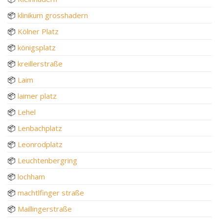
📦
klinikum grosshadern
📦
Kölner Platz
📦
königsplatz
📦
kreillerstraße
📦
Laim
📦
laimer platz
📦
Lehel
📦
Lenbachplatz
📦
Leonrodplatz
📦
Leuchtenbergring
📦
lochham
📦
machtlfinger straße
📦
Maillingerstraße