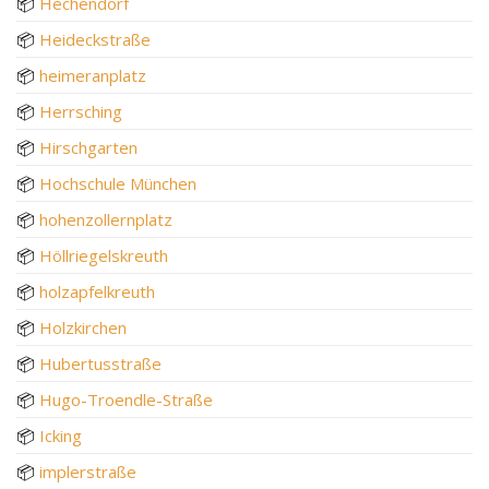
📦
Hechendorf
📦
Heideckstraße
📦
heimeranplatz
📦
Herrsching
📦
Hirschgarten
📦
Hochschule München
📦
hohenzollernplatz
📦
Höllriegelskreuth
📦
holzapfelkreuth
📦
Holzkirchen
📦
Hubertusstraße
📦
Hugo-Troendle-Straße
📦
Icking
📦
implerstraße