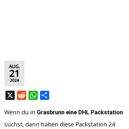
AUG.
21
2024
X
R
W
T
e
h
ei
d
at
le
Wenn du in
Grasbrunn eine DHL Packstation
di
s
n
suchst, dann haben diese Packstation 24