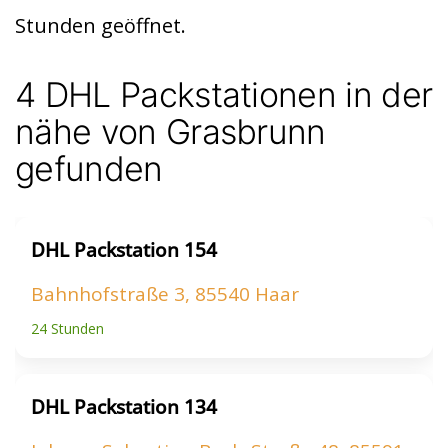
t
A
Stunden geöffnet.
p
p
4 DHL Packstationen in der
nähe von Grasbrunn
gefunden
DHL Packstation 154
Bahnhofstraße 3, 85540 Haar
24 Stunden
DHL Packstation 134