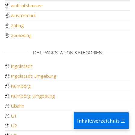
📦
wolfratshausen
📦
wustermark
📦
zolling
📦
zorneding
DHL PACKSTATION KATEGORIEN
📦
Ingolstadt
📦
Ingolstadt Umgebung
📦
Nürnberg
📦
Nürnberg Umgebung
📦
Ubahn
📦
U1
Inhaltsverzeichnis ☰
📦
U2