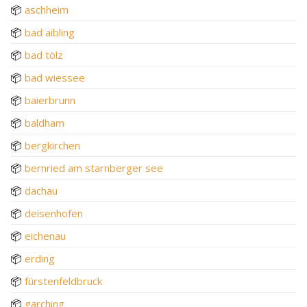
📦
aschheim
📦
bad aibling
📦
bad tölz
📦
bad wiessee
📦
baierbrunn
📦
baldham
📦
bergkirchen
📦
bernried am starnberger see
📦
dachau
📦
deisenhofen
📦
eichenau
📦
erding
📦
fürstenfeldbruck
📦
garching