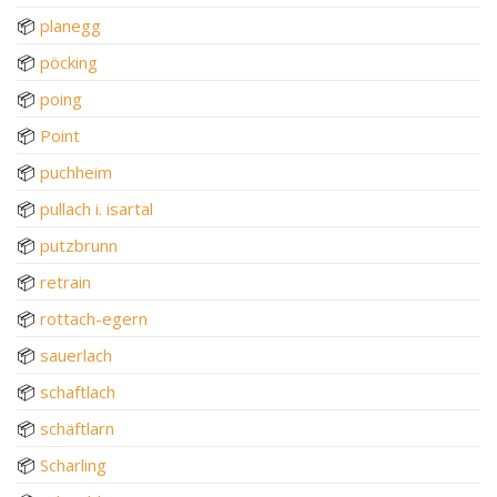
📦
planegg
📦
pöcking
📦
poing
📦
Point
📦
puchheim
📦
pullach i. isartal
📦
putzbrunn
📦
retrain
📦
rottach-egern
📦
sauerlach
📦
schaftlach
📦
schäftlarn
📦
Scharling