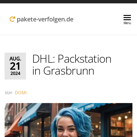
Zum
Inhalt
pakete-verfolgen.de
Menü
springen
DHL: Packstation
AUG.
21
in Grasbrunn
2024
Von
DOMI