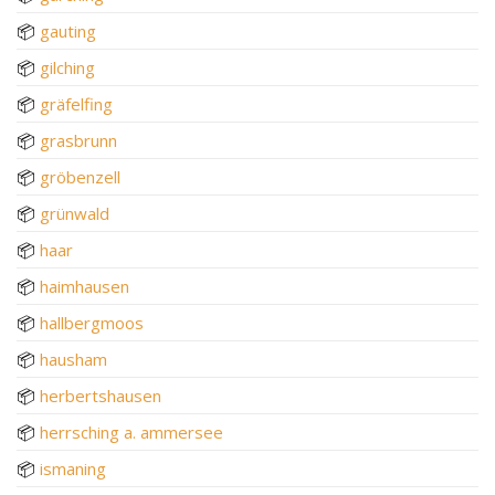
📦
gauting
📦
gilching
📦
gräfelfing
📦
grasbrunn
📦
gröbenzell
📦
grünwald
📦
haar
📦
haimhausen
📦
hallbergmoos
📦
hausham
📦
herbertshausen
📦
herrsching a. ammersee
📦
ismaning