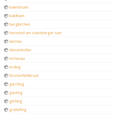
📦
baierbrunn
📦
baldham
📦
bergkirchen
📦
bernried am starnberger see
📦
dachau
📦
deisenhofen
📦
eichenau
📦
erding
📦
fürstenfeldbruck
📦
garching
📦
gauting
📦
gilching
📦
gräfelfing