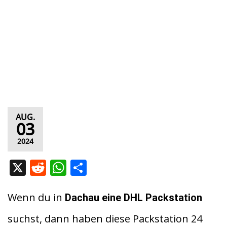
AUG.
03
2024
X
R
W
T
e
h
ei
d
at
le
Wenn du in
Dachau eine DHL Packstation
di
s
n
suchst, dann haben diese Packstation 24