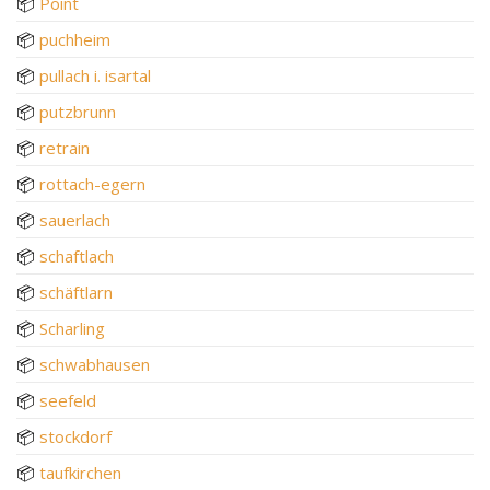
📦
Point
📦
puchheim
📦
pullach i. isartal
📦
putzbrunn
📦
retrain
📦
rottach-egern
📦
sauerlach
📦
schaftlach
📦
schäftlarn
📦
Scharling
📦
schwabhausen
📦
seefeld
📦
stockdorf
📦
taufkirchen