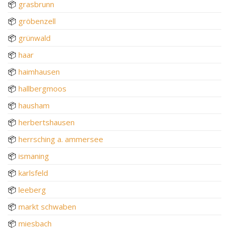
📦
grasbrunn
📦
gröbenzell
📦
grünwald
📦
haar
📦
haimhausen
📦
hallbergmoos
📦
hausham
📦
herbertshausen
📦
herrsching a. ammersee
📦
ismaning
📦
karlsfeld
📦
leeberg
📦
markt schwaben
📦
miesbach