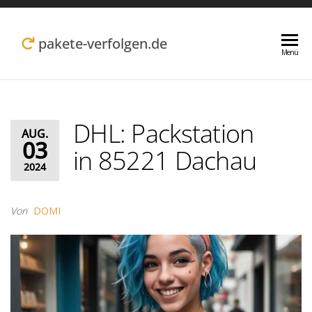
Zum
Inhalt
pakete-verfolgen.de
Menü
springen
DHL: Packstation
AUG.
03
in 85221 Dachau
2024
Von
DOMI