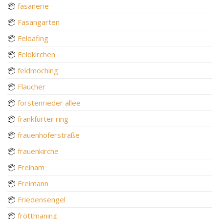
📦
fasanerie
📦
Fasangarten
📦
Feldafing
📦
Feldkirchen
📦
feldmoching
📦
Flaucher
📦
forstenrieder allee
📦
frankfurter ring
📦
frauenhoferstraße
📦
frauenkirche
📦
Freiham
📦
Freimann
📦
Friedensengel
📦
fröttmaning