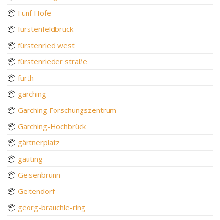
📦
Fünf Höfe
📦
fürstenfeldbruck
📦
fürstenried west
📦
fürstenrieder straße
📦
furth
📦
garching
📦
Garching Forschungszentrum
📦
Garching-Hochbrück
📦
gärtnerplatz
📦
gauting
📦
Geisenbrunn
📦
Geltendorf
📦
georg-brauchle-ring