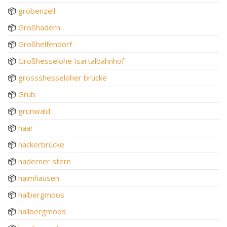
📦
gröbenzell
📦
Großhadern
📦
Großhelfendorf
📦
Großhesselohe Isartalbahnhof
📦
grossshesseloher brücke
📦
Grub
📦
grünwald
📦
haar
📦
hackerbrücke
📦
haderner stern
📦
haimhausen
📦
halbergmoos
📦
hallbergmoos