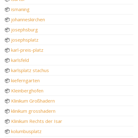
📦
ismaning
📦
johanneskirchen
📦
josephsburg
📦
josephsplatz
📦
karl-preis-platz
📦
karlsfeld
📦
karlsplatz stachus
📦
kieferngarten
📦
Kleinberghofen
📦
Klinikum Großhadern
📦
klinikum grosshadern
📦
Klinikum Rechts der Isar
📦
kolumbusplatz