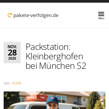
Zum
Inhalt
pakete-verfolgen.de
Menü
springen
Packstation:
NOV.
28
Kleinberghofen
2025
bei München S2
Von
DOMI