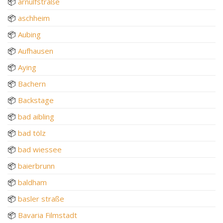
📦
arnulfstraße
📦
aschheim
📦
Aubing
📦
Aufhausen
📦
Aying
📦
Bachern
📦
Backstage
📦
bad aibling
📦
bad tölz
📦
bad wiessee
📦
baierbrunn
📦
baldham
📦
basler straße
📦
Bavaria Filmstadt