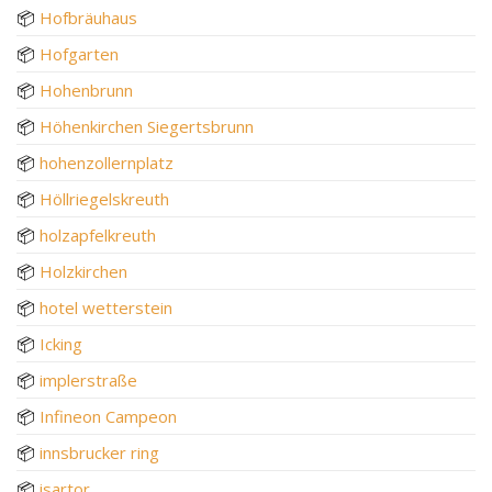
📦
Hofbräuhaus
📦
Hofgarten
📦
Hohenbrunn
📦
Höhenkirchen Siegertsbrunn
📦
hohenzollernplatz
📦
Höllriegelskreuth
📦
holzapfelkreuth
📦
Holzkirchen
📦
hotel wetterstein
📦
Icking
📦
implerstraße
📦
Infineon Campeon
📦
innsbrucker ring
📦
isartor