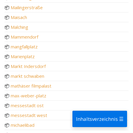
📦
Mailingerstraße
📦
Maisach
📦
Malching
📦
Mammendorf
📦
mangfallplatz
📦
Marienplatz
📦
Markt Indersdorf
📦
markt schwaben
📦
mathäser filmpalast
📦
max-weber-platz
📦
messestadt ost
📦
messestadt west
Inhaltsverzeichnis ☰
📦
michaelibad