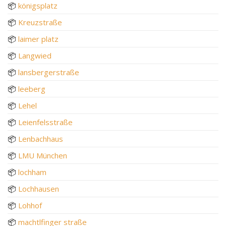
📦
königsplatz
📦
Kreuzstraße
📦
laimer platz
📦
Langwied
📦
lansbergerstraße
📦
leeberg
📦
Lehel
📦
Leienfelsstraße
📦
Lenbachhaus
📦
LMU München
📦
lochham
📦
Lochhausen
📦
Lohhof
📦
machtlfinger straße