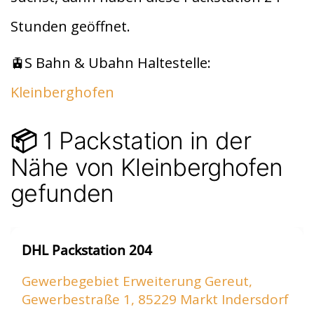
t
A
Stunden geöffnet.
p
p
🚊S Bahn & Ubahn Haltestelle:
Kleinberghofen
1 Packstation in der
📦
Nähe von Kleinberghofen
gefunden
DHL Packstation 204
Gewerbegebiet Erweiterung Gereut,
Gewerbestraße 1, 85229 Markt Indersdorf