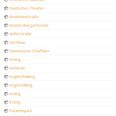
📦
Deutsches Theater
📦
dietlindenstraße
📦
donnersbergerbrücke
📦
dülferstraße
📦
Dürnhaar
📦
Ebenhausen Schäftlarn
📦
Eching
📦
eichenau
📦
Engelschalking
📦
englschalking
📦
erding
📦
Esting
📦
Fasanenpark