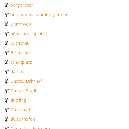
📦
bergkirchen
📦
bernried am starnberger see
📦
BMW Welt
📦
böhmerwaldplatz
📦
Buchenau
📦
Buchenhain
📦
canditplatz
📦
dachau
📦
Dachau Bahnhof
📦
Dachau Stadt
📦
daglfing
📦
Dantebad
📦
deisenhofen
📦
Deutsches Museum