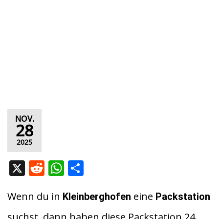
NOV.
28
2025
X
R
W
T
e
h
ei
d
at
le
Wenn du in
eine
Kleinberghofen
Packstation
di
s
n
suchst, dann haben diese Packstation 24