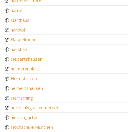
📦
hardener stern
📦
harras
📦
Harthaus
📦
harthof
📦
Haspelmoor
📦
hausham
📦
Hebertshausen
📦
heimeranplatz
📦
Heimstetten
📦
herbertshausen
📦
Herrsching
📦
herrsching a. ammersee
📦
hierschgarten
📦
Hochschule München