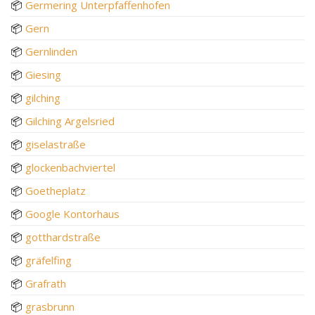
📦
Germering Unterpfaffenhofen
📦
Gern
📦
Gernlinden
📦
Giesing
📦
gilching
📦
Gilching Argelsried
📦
giselastraße
📦
glockenbachviertel
📦
Goetheplatz
📦
Google Kontorhaus
📦
gotthardstraße
📦
gräfelfing
📦
Grafrath
📦
grasbrunn