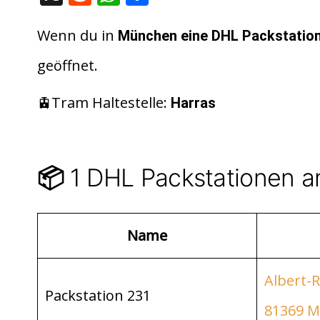
e
h
ei
d
at
le
Wenn du in
München
eine DHL Packstatio
di
s
n
geöffnet.
t
A
p
🚊Tram Haltestelle:
Harras
p
1 DHL Packstationen a
📦
Name
Albert-
Packstation 231
81369 