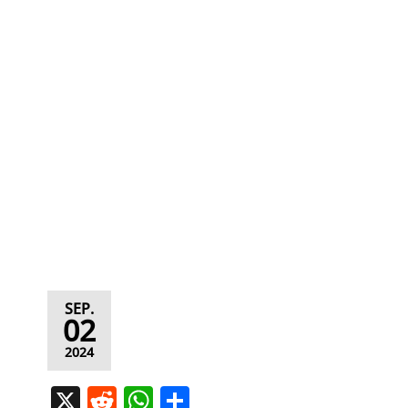
SEP.
02
2024
X
R
W
T