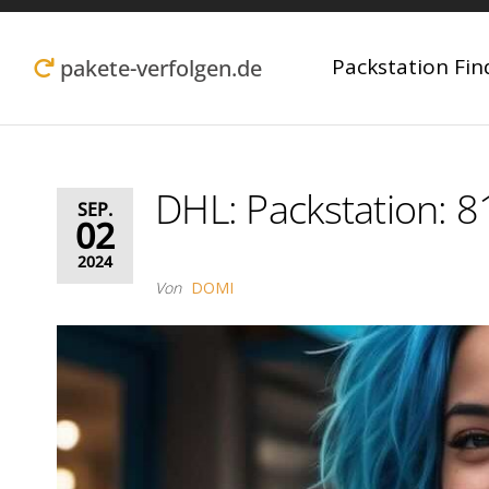
Zum
Inhalt
Packstation Fin
pakete-verfolgen.de
springen
DHL: Packstation: 
SEP.
02
2024
Von
DOMI