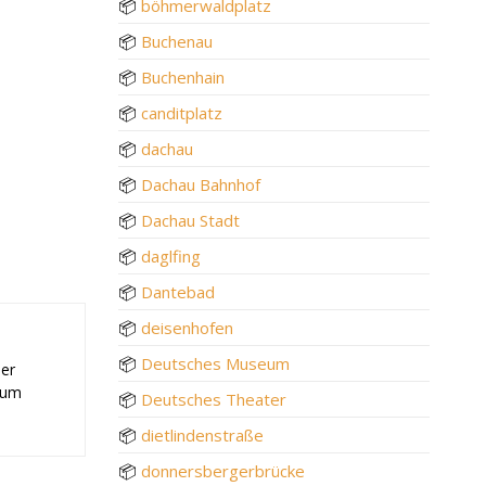
📦
böhmerwaldplatz
📦
Buchenau
📦
Buchenhain
📦
canditplatz
📦
dachau
📦
Dachau Bahnhof
📦
Dachau Stadt
📦
daglfing
📦
Dantebad
📦
deisenhofen
📦
Deutsches Museum
der
 zum
📦
Deutsches Theater
📦
dietlindenstraße
📦
donnersbergerbrücke