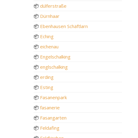
📦
dülferstraße
📦
Dürnhaar
📦
Ebenhausen Schäftlarn
📦
Eching
📦
eichenau
📦
Engelschalking
📦
englschalking
📦
erding
📦
Esting
📦
Fasanenpark
📦
fasanerie
📦
Fasangarten
📦
Feldafing