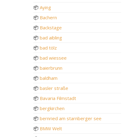
📦
Aying
📦
Bachern
📦
Backstage
📦
bad aibling
📦
bad tölz
📦
bad wiessee
📦
baierbrunn
📦
baldham
📦
basler straße
📦
Bavaria Filmstadt
📦
bergkirchen
📦
bernried am starnberger see
📦
BMW Welt