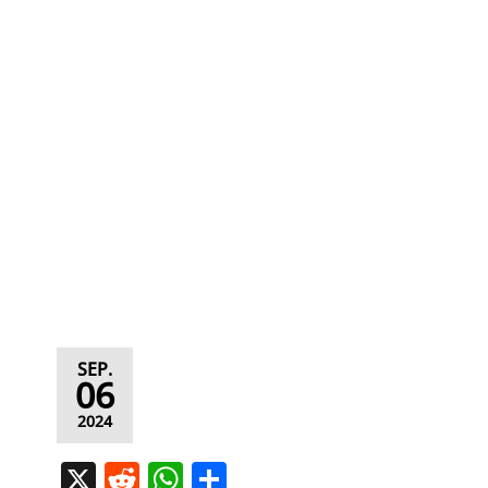
SEP.
06
2024
X
R
W
T