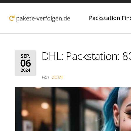
Zum
Inhalt
Packstation Fin
pakete-verfolgen.de
springen
DHL: Packstation: 
SEP.
06
2024
Von
DOMI