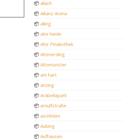
📦
allach
📦
Allianz Arena
📦
alling
📦
alte heide
📦
Alte Pinakothek
📦
Altenerding
📦
Altomünster
📦
am hart
📦
anzing
📦
Arabellapark
📦
arnulfstraße
📦
aschheim
📦
Aubing
📦
Aufhausen