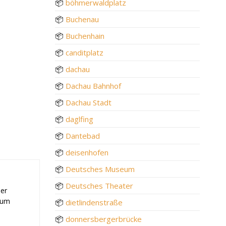
📦
böhmerwaldplatz
📦
Buchenau
📦
Buchenhain
📦
canditplatz
📦
dachau
📦
Dachau Bahnhof
📦
Dachau Stadt
📦
daglfing
📦
Dantebad
📦
deisenhofen
📦
Deutsches Museum
📦
Deutsches Theater
der
 zum
📦
dietlindenstraße
📦
donnersbergerbrücke