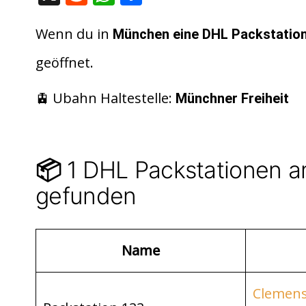
e
h
ei
d
at
le
Wenn du in
München
eine DHL Packstatio
di
s
n
geöffnet.
t
A
p
🚊 Ubahn Haltestelle:
Münchner Freiheit
p
1 DHL Packstationen a
📦
gefunden
Name
Clemens