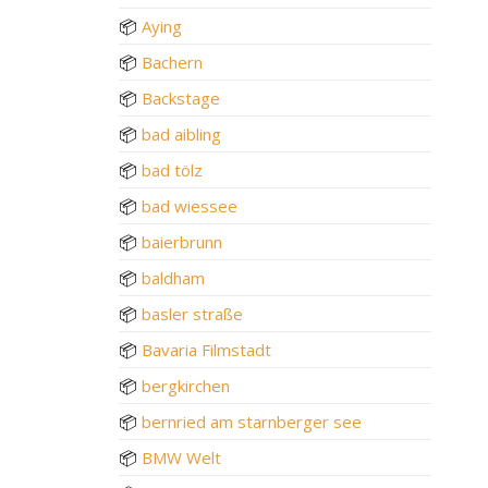
📦
Aying
📦
Bachern
📦
Backstage
📦
bad aibling
📦
bad tölz
📦
bad wiessee
📦
baierbrunn
📦
baldham
📦
basler straße
📦
Bavaria Filmstadt
📦
bergkirchen
📦
bernried am starnberger see
📦
BMW Welt