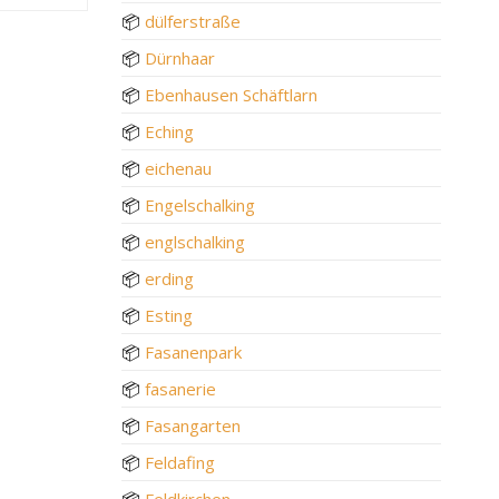
📦
dülferstraße
📦
Dürnhaar
📦
Ebenhausen Schäftlarn
📦
Eching
📦
eichenau
📦
Engelschalking
📦
englschalking
📦
erding
📦
Esting
📦
Fasanenpark
📦
fasanerie
📦
Fasangarten
📦
Feldafing