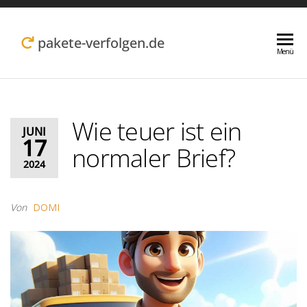
Zum
Inhalt
pakete-verfolgen.de
Menü
springen
Wie teuer ist ein
JUNI
17
normaler Brief?
2024
Von
DOMI