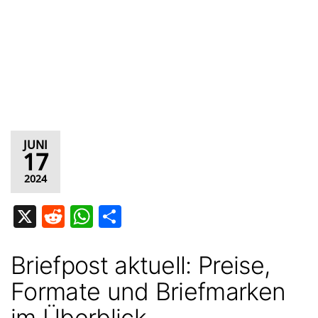
JUNI
17
2024
X
R
W
T
e
h
ei
d
at
le
Briefpost aktuell: Preise,
di
s
n
Formate und Briefmarken
t
A
im Überblick